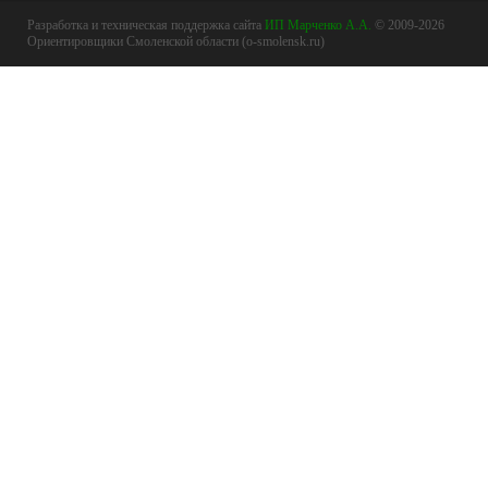
Разработка и техническая поддержка сайта
ИП Марченко А.А.
© 2009-2026
Ориентировщики Смоленской области (o-smolensk.ru)