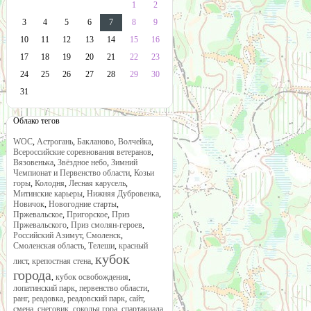
1
2
3
4
5
6
7
8
9
10
11
12
13
14
15
16
17
18
19
20
21
22
23
24
25
26
27
28
29
30
31
Облако тегов
WOC
,
Астрогань
,
Бакланово
,
Волчейка
,
Всероссийские соревнования ветеранов
,
Вязовенька
,
Звёздное небо
,
Зимний
Чемпионат и Первенство области
,
Козьи
горы
,
Колодня
,
Лесная карусель
,
Митинские карьеры
,
Нижняя Дубровенка
,
Новичок
,
Новогодние старты
,
Пржевальское
,
Пригорское
,
Приз
Пржевальского
,
Приз смолян-героев
,
Российский Азимут
,
Смоленск
,
Смоленская область
,
Телеши
,
красный
кубок
лист
,
крепостная стена
,
города
,
кубок освобождения
,
лопатинский парк
,
первенство области
,
ранг
,
реадовка
,
реадовский парк
,
сайт
,
смена
,
снеговик
,
соколья гора
,
спартакиада
,