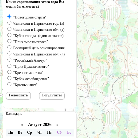
Какие соревнования этого года Вы
могли бы отметить?
"Новогодние старты"
Чемпионат и Первенство гор. (з)
Чемпионат и Первенство обл. (з)
"Кубок города" (один из этапов)
"Приз смолян-героев"
Всемирный день ориентирования
Чемпионат и Первенство обл. (л)
"Российский Азимут"
"Приз Пржевальского"
"Крепостная стена"
"Кубок освобождения"
"Красный лист"
Календарь
«
Август 2026 »
Пн
Вт
Ср
Чт
Пт
Сб
Вс