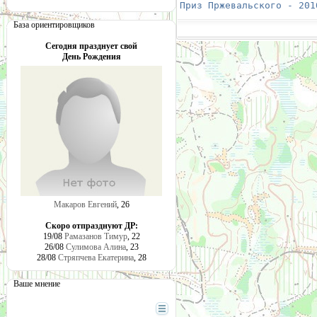
Приз Пржевальского - 201
База ориентировщиков
Сегодня празднует свой
День Рождения
Макаров Евгений
, 26
Скоро отпразднуют ДР:
19/08
Рамазанов Тимур
, 22
26/08
Сулимова Алина
, 23
28/08
Стряпчева Екатерина
, 28
Ваше мнение