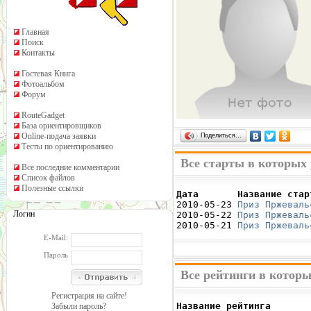
Главная
Поиск
Контакты
Гостевая Книга
Фотоальбом
Форум
RouteGadget
База ориентировщиков
Online-подача заявки
Поделиться…
Тесты по ориентированию
Все старты в которых
Все последние комментарии
Список файлов
Полезные ссылки
Дата       Название стар

2010-05-23 
Приз Пржеваль
Логин
2010-05-22 
Приз Пржеваль
2010-05-21 
Приз Пржеваль
E-Mail:
Пароль
Все рейтинги в котор
Регистрация на сайте!
Название рейтинга       
Забыли пароль?