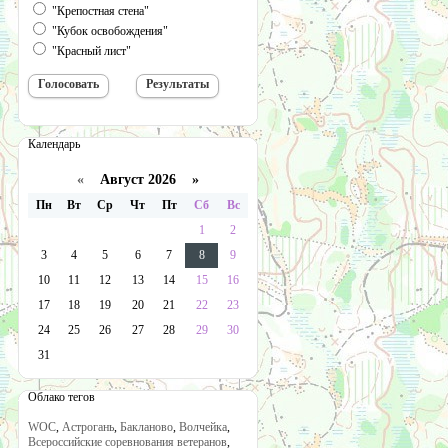
"Крепостная стена"
"Кубок освобождения"
"Красный лист"
Календарь
«
Август 2026 »
Пн
Вт
Ср
Чт
Пт
Сб
Вс
1
2
3
4
5
6
7
8
9
10
11
12
13
14
15
16
17
18
19
20
21
22
23
24
25
26
27
28
29
30
31
Облако тегов
WOC
,
Астрогань
,
Бакланово
,
Волчейка
,
Всероссийские соревнования ветеранов
,