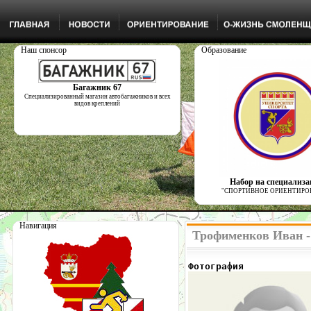
Наш спонсор
Образование
Багажник 67
Специализированный магазин автобагажников и всех
видов креплений
Набор на специализ
"СПОРТИВНОЕ ОРИЕНТИРО
Навигация
Трофименков Иван -
Фотография            