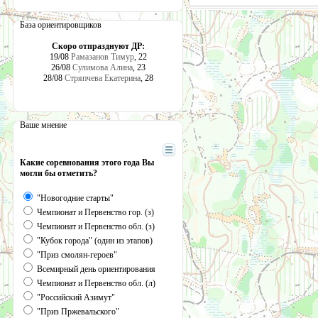
База ориентировщиков
Скоро отпразднуют ДР:
19/08
Рамазанов Тимур
, 22
26/08
Сулимова Алина
, 23
28/08
Стряпчева Екатерина
, 28
Ваше мнение
Какие соревнования этого года Вы
могли бы отметить?
"Новогодние старты"
Чемпионат и Первенство гор. (з)
Чемпионат и Первенство обл. (з)
"Кубок города" (один из этапов)
"Приз смолян-героев"
Всемирный день ориентирования
Чемпионат и Первенство обл. (л)
"Российский Азимут"
"Приз Пржевальского"