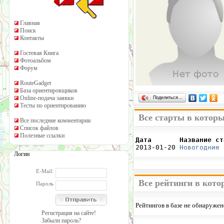
Главная
Поиск
Контакты
Гостевая Книга
Фотоальбом
Форум
RouteGadget
База ориентировщиков
Online-подача заявки
Поделиться…
Тесты по ориентированию
Все старты в котор
Все последние комментарии
Список файлов
Полезные ссылки
Дата       Название ст

2013-01-20 
Новогодние 
Логин
E-Mail:
Все рейтинги в кот
Пароль
Рейтингов в базе не обнаружен
Регистрация на сайте!
Забыли пароль?