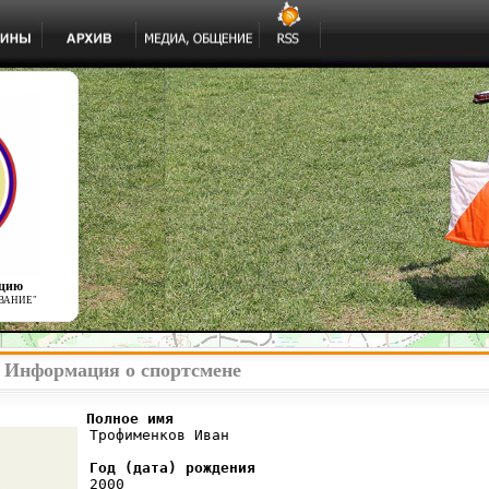
ацию
ВАНИЕ"
 Информация о спортсмене
          Полное имя
 Трофименков Иван

Год (дата) рождения
 2000
