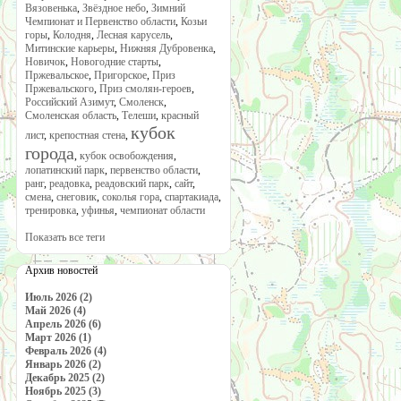
Вязовенька
,
Звёздное небо
,
Зимний
Чемпионат и Первенство области
,
Козьи
горы
,
Колодня
,
Лесная карусель
,
Митинские карьеры
,
Нижняя Дубровенка
,
Новичок
,
Новогодние старты
,
Пржевальское
,
Пригорское
,
Приз
Пржевальского
,
Приз смолян-героев
,
Российский Азимут
,
Смоленск
,
Смоленская область
,
Телеши
,
красный
кубок
лист
,
крепостная стена
,
города
,
кубок освобождения
,
лопатинский парк
,
первенство области
,
ранг
,
реадовка
,
реадовский парк
,
сайт
,
смена
,
снеговик
,
соколья гора
,
спартакиада
,
тренировка
,
уфинья
,
чемпионат области
Показать все теги
Архив новостей
Июль 2026 (2)
Май 2026 (4)
Апрель 2026 (6)
Март 2026 (1)
Февраль 2026 (4)
Январь 2026 (2)
Декабрь 2025 (2)
Ноябрь 2025 (3)