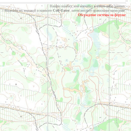
Нашли ошибку, или опечатку в каких-либо данных:
выделите их мышкой и нажмите
Ctrl+Enter
, затем введите правильное написание.
Обсуждение системы на форуме