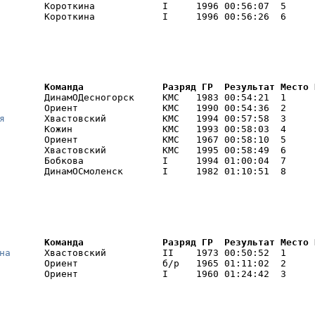
        Короткина            I     1996 00:56:07  5     

        Короткина            I     1996 00:56:26  6     
        Команда              Разряд ГР  Результат Место 
        ДинамОДесногорск     КМС   1983 00:54:21  1     

        Ориент               КМС   1990 00:54:36  2     

я
       Хвастовский          КМС   1994 00:57:58  3     

        Кожин                КМС   1993 00:58:03  4     

        Ориент               КМС   1967 00:58:10  5     

        Хвастовский          КМС   1995 00:58:49  6     

        Бобкова              I     1994 01:00:04  7     

        ДинамОСмоленск       I     1982 01:10:51  8     
        Команда              Разряд ГР  Результат Место 
на
      Хвастовский          II    1973 00:50:52  1     

        Ориент               б/р   1965 01:11:02  2     

        Ориент               I     1960 01:24:42  3     