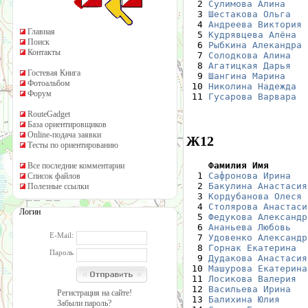
  2 
Сулимова Алина
    
  3 
Шестакова Ольга
   
  4 
Андреева Виктория
 
Главная
  5 
Кудрявцева Алёна
  
Поиск
  6 
Рыбкина Алекандра
 
Контакты
  7 
Солодкова Алина
   
  8 
Агатицкая Дарья
   
Гостевая Книга
  9 
Шангина Марина
    
Фотоальбом
 10 
Николина Надежда
  
Форум
 11 
Гусарова Варвара
  
RouteGadget
База ориентировщиков
Online-подача заявки
Ж12
Тесты по ориентированию
    Фамилия Имя       
Все последние комментарии

  1 
Сафронова Ирина
   
Список файлов
  2 
Бакулина Анастасия
Полезные ссылки
  3 
Кордубанова Олеся
 
  4 
Столярова Анастаси
Логин
  5 
Федукова Александр
  6 
Ананьева Любовь
   
E-Mail:
  7 
Удовенко Александр
  8 
Горнак Екатерина
  
Пароль
  9 
Дудакова Анастасия
 10 
Машурова Екатерина
 11 
Лосикова Валерия
  
 12 
Васильева Ирина
   
Регистрация на сайте!
 13 
Балихина Юлия
     
Забыли пароль?