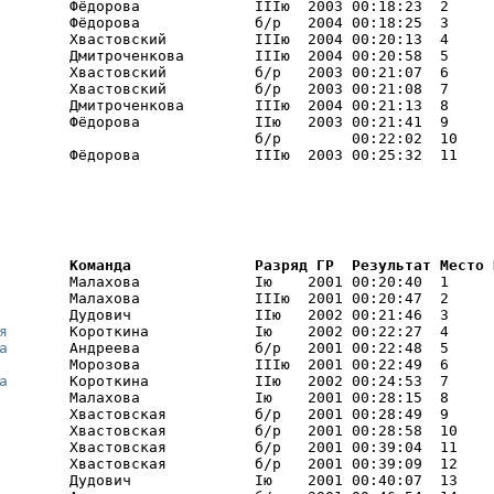
        Фёдорова             IIIю  2003 00:18:23  2     

        Фёдорова             б/р   2004 00:18:25  3     I
        Хвастовский          IIIю  2004 00:20:13  4     

        Дмитроченкова        IIIю  2004 00:20:58  5     

        Хвастовский          б/р   2003 00:21:07  6     

        Хвастовский          б/р   2003 00:21:08  7     

        Дмитроченкова        IIIю  2004 00:21:13  8     

        Фёдорова             IIю   2003 00:21:41  9     

                             б/р        00:22:02  10    

        Фёдорова             IIIю  2003 00:25:32  11    
        Команда              Разряд ГР  Результат Место 
        Малахова             Iю    2001 00:20:40  1     I
        Малахова             IIIю  2001 00:20:47  2     I
        Дудович              IIю   2002 00:21:46  3     I
я
       Короткина            Iю    2002 00:22:27  4     I
а
       Андреева             б/р   2001 00:22:48  5     I
        Морозова             IIIю  2001 00:22:49  6     I
а
       Короткина            IIю   2002 00:24:53  7     I
        Малахова             Iю    2001 00:28:15  8     

        Хвастовская          б/р   2001 00:28:49  9     

        Хвастовская          б/р   2001 00:28:58  10    

        Хвастовская          б/р   2001 00:39:04  11    

        Хвастовская          б/р   2001 00:39:09  12    

        Дудович              Iю    2001 00:40:07  13    
