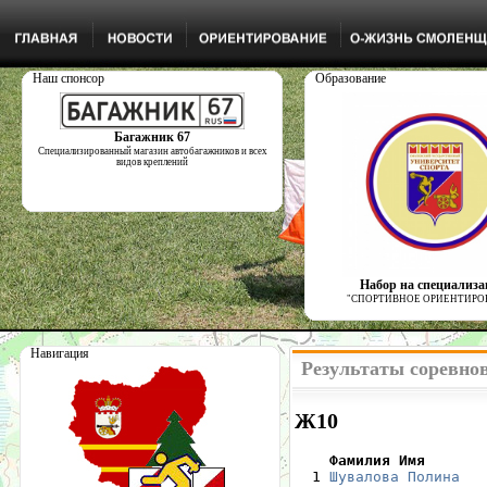
Наш спонсор
Образование
Багажник 67
Специализированный магазин автобагажников и всех
видов креплений
Набор на специализ
"СПОРТИВНОЕ ОРИЕНТИРО
Навигация
Результаты соревнов
Ж10
    Фамилия Имя       

  1 
Шувалова Полина
   