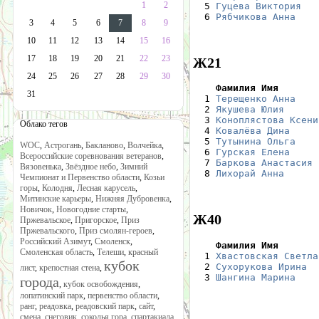
1
2
  5 
Гуцева Виктория
   
  6 
Рябчикова Анна
    
3
4
5
6
7
8
9
10
11
12
13
14
15
16
17
18
19
20
21
22
23
Ж21
24
25
26
27
28
29
30
    Фамилия Имя       
31

  1 
Терещенко Анна
    
  2 
Якушева Юлия
      
  3 
Коноплястова Ксени
Облако тегов
  4 
Ковалёва Дина
     
  5 
Тутынина Ольга
    
WOC
,
Астрогань
,
Бакланово
,
Волчейка
,
  6 
Гурская Елена
     
Всероссийские соревнования ветеранов
,
  7 
Баркова Анастасия
 
Вязовенька
,
Звёздное небо
,
Зимний
  8 
Лихорай Анна
      
Чемпионат и Первенство области
,
Козьи
горы
,
Колодня
,
Лесная карусель
,
Митинские карьеры
,
Нижняя Дубровенка
,
Новичок
,
Новогодние старты
,
Ж40
Пржевальское
,
Пригорское
,
Приз
Пржевальского
,
Приз смолян-героев
,
Российский Азимут
,
Смоленск
,
    Фамилия Имя       
Смоленская область
,
Телеши
,
красный

  1 
Хвастовская Светла
кубок
  2 
Сухорукова Ирина
  
лист
,
крепостная стена
,
  3 
Шангина Марина
    
города
,
кубок освобождения
,
лопатинский парк
,
первенство области
,
ранг
,
реадовка
,
реадовский парк
,
сайт
,
смена
,
снеговик
,
соколья гора
,
спартакиада
,