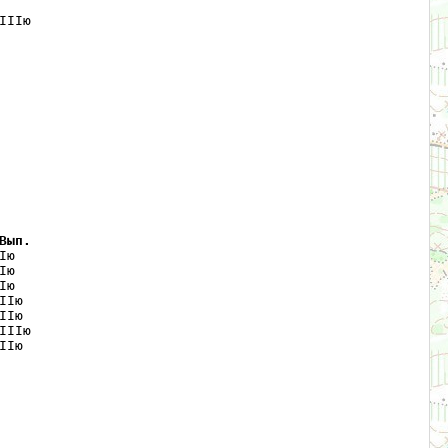
IIю 

Вып.
ю   

ю   

ю   

Iю  

Iю  

IIю 

Iю  
