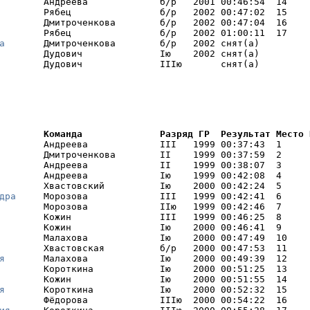
        Андреева             б/р   2001 00:46:54  14    

        Рябец                б/р   2002 00:47:02  15    

        Дмитроченкова        б/р   2002 00:47:04  16    

        Рябец                б/р   2002 01:00:11  17    

а
       Дмитроченкова        б/р   2002 снят(а) 

        Дудович              Iю    2002 снят(а) 

        Дудович              IIIю       снят(а) 
        Команда              Разряд ГР  Результат Место 
        Андреева             III   1999 00:37:43  1     I
        Дмитроченкова        II    1999 00:37:59  2     I
        Андреева             II    1999 00:38:07  3     I
        Андреева             Iю    1999 00:42:08  4     I
        Хвастовский          Iю    2000 00:42:24  5     I
дра
     Морозова             III   1999 00:42:41  6     I
        Морозова             IIю   1999 00:42:46  7     I
        Кожин                III   1999 00:46:25  8     I
        Кожин                Iю    2000 00:46:41  9     I
        Малахова             Iю    2000 00:47:49  10    I
        Хвастовская          б/р   2000 00:47:53  11    I
я
       Малахова             Iю    2000 00:49:39  12    I
        Короткина            Iю    2000 00:51:25  13    I
        Кожин                Iю    2000 00:51:55  14    I
я
       Короткина            Iю    2000 00:52:32  15    I
        Фёдорова             IIIю  2000 00:54:22  16    
