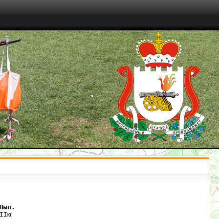
Вып.
Iю  
