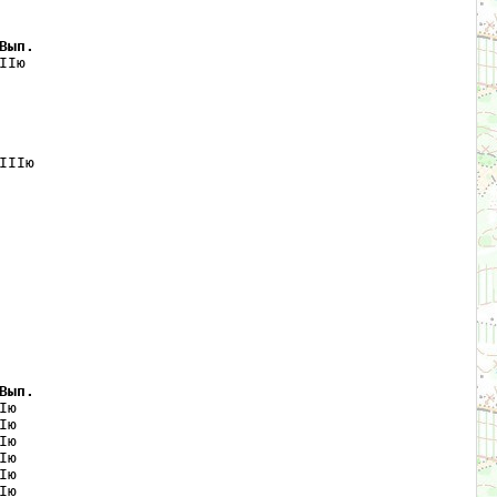
Вып.
Iю  

IIю 

Вып.
ю   

ю   

ю   

ю   

ю   

ю   
