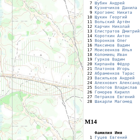
  7 
Шубин Андрей
      
  8 
Кузнечиков Данила
 
  9 
Крогземс Никита
   
 10 
Щукин Георгий
     
 11 
Вольский Артём
    
 12 
Карчин Николай
    
 13 
Елистратов Дмитрий
 14 
Короткин Антон
    
 15 
Воронков Олег
     
 16 
Максимов Вадим
    
 17 
Моисеенков Илья
   
 18 
Коломиец Иван
     
 19 
Гурков Вадим
      
 20 
Кирпанёв Фёдор
    
 21 
Платонов Игорь
    
 22 
Абраменков Тарас
  
 23 
Васильков Андрей
  
 24 
Алехнович Александ
 25 
Болотов Владислав
 
 26 
Гоморев Кирилл
    
 27 
Петраков Евгений
  
 28 
Шакарли Магомед
   
М14
    Фамилия Имя       

  1 
Гуцев Евгений
     