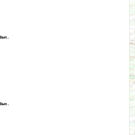
Вып.
Вып.