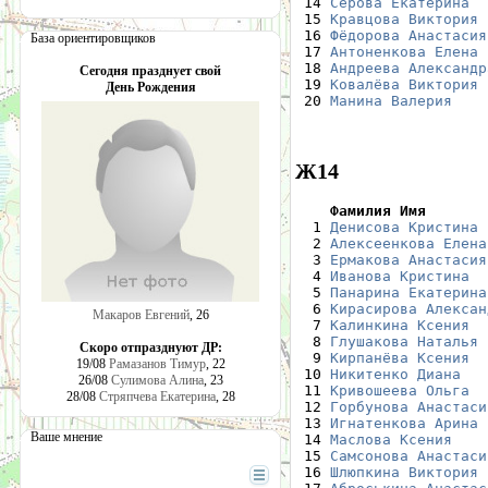
 14 
Серова Екатерина
  
 15 
Кравцова Виктория
 
 16 
Фёдорова Анастасия
База ориентировщиков
 17 
Антоненкова Елена
 
 18 
Андреева Александр
Сегодня празднует свой
 19 
Ковалёва Виктория
 
День Рождения
 20 
Манина Валерия
    
Ж14
    Фамилия Имя       

  1 
Денисова Кристина
 
  2 
Алексеенкова Елена
  3 
Ермакова Анастасия
  4 
Иванова Кристина
  
  5 
Панарина Екатерина
  6 
Кирасирова Алексан
Макаров Евгений
, 26
  7 
Калинкина Ксения
  
  8 
Глушакова Наталья
 
Скоро отпразднуют ДР:
  9 
Кирпанёва Ксения
  
19/08
Рамазанов Тимур
, 22
 10 
Никитенко Диана
   
26/08
Сулимова Алина
, 23
 11 
Кривошеева Ольга
  
28/08
Стряпчева Екатерина
, 28
 12 
Горбунова Анастаси
 13 
Игнатенкова Арина
 
Ваше мнение
 14 
Маслова Ксения
    
 15 
Самсонова Анастаси
 16 
Шлюпкина Виктория
 