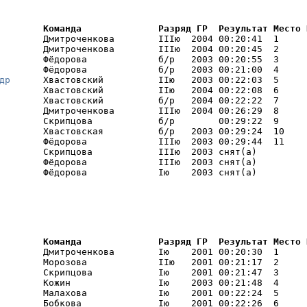
        Команда              Разряд ГР  Результат Место 
        Дмитроченкова        IIIю  2004 00:20:41  1     I
        Дмитроченкова        IIIю  2004 00:20:45  2     

        Фёдорова             б/р   2003 00:20:55  3     

        Фёдорова             б/р   2003 00:21:00  4     

др
      Хвастовский          IIю   2003 00:22:03  5     

        Хвастовский          IIю   2004 00:22:08  6     

        Хвастовский          б/р   2004 00:22:22  7     I
        Дмитроченкова        IIIю  2004 00:26:29  8     

        Скрипцова            б/р        00:29:22  9     

        Хвастовская          б/р   2003 00:29:24  10    

        Фёдорова             IIIю  2003 00:29:44  11    

        Скрипцова            IIIю  2003 снят(а) 

        Фёдорова             IIIю  2003 снят(а) 

        Фёдорова             Iю    2003 снят(а) 
        Команда              Разряд ГР  Результат Место 
        Дмитроченкова        Iю    2001 00:20:30  1     I
        Морозова             IIю   2001 00:21:17  2     I
        Скрипцова            Iю    2001 00:21:47  3     I
        Кожин                Iю    2003 00:21:48  4     I
        Малахова             Iю    2001 00:22:24  5     I
        Бобкова              Iю    2001 00:22:26  6     I