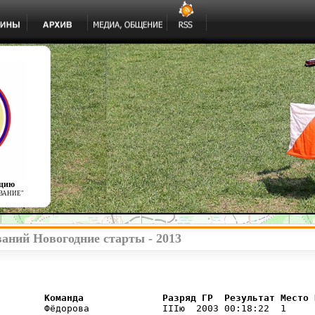
ацию
ВАНИЕ"
аний Новогодние старты - 2013
        Команда              Разряд ГР  Результат Место 
        Фёдорова             IIIю  2003 00:18:22  1     I