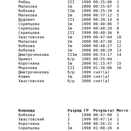
        Рябец                III   1999 00:35:06  2     I
        Малахова             Iю    2000 00:35:07  3     I
        Бобкова              IIю   1999 00:35:39  4     I
        Малахова             Iю    2000 00:37:12  5     I
        Дудович              III   2000 00:39:14  6     I
        Скрипцова            Iю    1999 00:40:06  7     I
        Скрипцова            Iю    1999 00:40:20  8     I
        Скрипцова            III   1999 00:40:36  9     I
        Хвастовская          Iю    1999 00:47:04  10    

        Малахова             Iю    2000 00:47:36  11    

        Бобкова              Iю    2000 00:48:27  12    

        Бобкова              Iю    2000 00:48:29  13    

        Дмитроченкова        IIIю  2000 00:53:17  14    

        Ориент               б/р   1985 00:55:04  -     

        Короткина            Iю    2000 01:15:47  15    

        Морозова             III   1999 01:16:06  16    

        Дмитроченкова        б/р   1999 снят(а) 

        Кожин                Iю    2000 снят(а) 

        Хвастовская          б/р   2000 снят(а) 
        Команда              Разряд ГР  Результат Место 
        Бобкова              I     1998 00:47:00  1     

        Хвастовский          I     1999 00:47:14  2     

        Короткина            I     1998 00:56:31  3     

        Скрипцова            Iю    1998 01:08:26  4     
