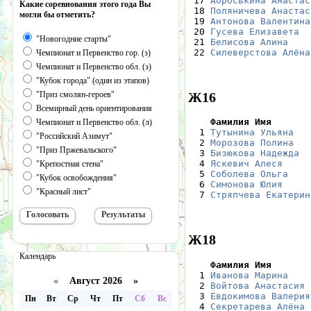
 17 
Аброськина Анастас
Какие соревнования этого года Вы
 18 
Поляничева Анастас
могли бы отметить?
 19 
Антонова Валентина
 20 
Гусева Елизавета
  
"Новогодние старты"
 21 
Белисова Алина
    
 22 
Силеверстова Алёна
Чемпионат и Первенство гор. (з)
Чемпионат и Первенство обл. (з)
"Кубок города" (один из этапов)
Ж16
"Приз смолян-героев"
Всемирный день ориентирования
    Фамилия Имя       
Чемпионат и Первенство обл. (л)

  1 
Тутынина Ульяна
   
"Российский Азимут"
  2 
Морозова Полина
   
"Приз Пржевальского"
  3 
Бизюкова Надежда
  
  4 
Яскевич Алеся
     
"Крепостная стена"
  5 
Соболева Ольга
    
"Кубок освобождения"
  6 
Симонова Юлия
     
"Красный лист"
  7 
Стряпчева Екатерин
Ж18
Календарь
    Фамилия Имя       

  1 
Иванова Марина
    
«
Август 2026 »
  2 
Войтова Анастасия
 
  3 
Евдокимова Валерия
Пн
Вт
Ср
Чт
Пт
Сб
Вс
  4 
Секретарева Алёна
 