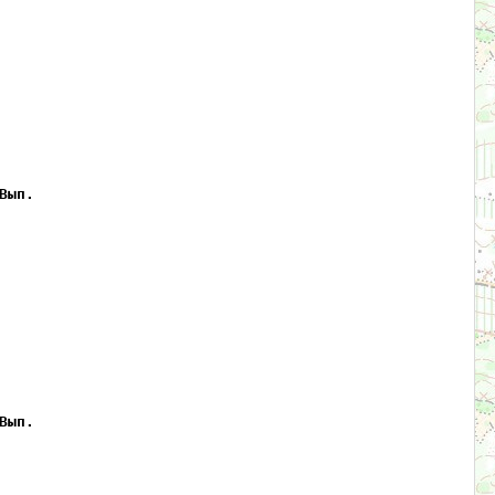
Вып.
Вып.