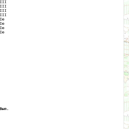
II  

II  

II  

II  

ю   

ю   

ю   

ю   

Вып.