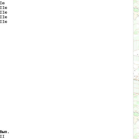
ю   

Iю  

Iю  

Iю  

Iю  

Вып.
I   
