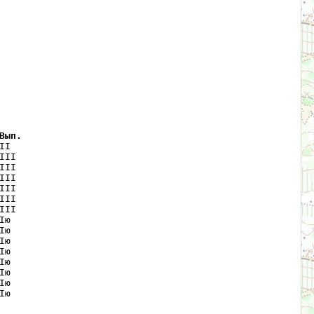
Вып.
I   

II  

II  

II  

II  

II  

II  

ю   

ю   

ю   

ю   

ю   

ю   

ю   

ю   
