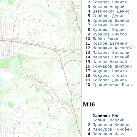
  2 
Ковалев Никита
    
  3 
Князев Андрей
     
  4 
Щавинский Денис
   
  5 
Семёнов Денис
     
  6 
Крисанов Данила
   
  7 
Савкин Никита
     
  8 
Кулешов Вадим
     
  9 
Бураков Виктор
    
 10 
Бабич Роман
       
 11 
Козлов Евгений
    
 12 
Мелешкин Алексей
  
 13 
Макаров Василий
   
 14 
Макаров Евгений
   
 15 
Шангин Николай
    
 16 
Гончаров Дмитрий
  
 17 
Федоров Никита
    
 18 
Кожуров Степан
    
 19 
Соколов Данила
    
 20 
Трофименков Иван
  
М16
    Фамилия Имя       

  1 
Колыш Георгий
     
  2 
Привалов Кирилл
   
  3 
Мансуров Тимофей
  
  4 
Зиченков Илья
     