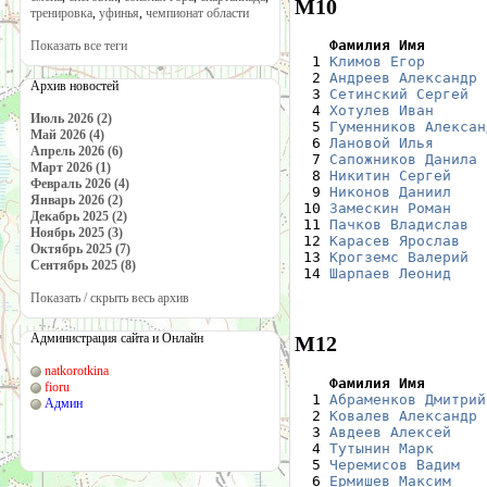
М10
тренировка
,
уфинья
,
чемпионат области
    Фамилия Имя       
Показать все теги

  1 
Климов Егор
       
  2 
Андреев Александр
 
Архив новостей
  3 
Сетинский Сергей
  
  4 
Хотулев Иван
      
Июль 2026 (2)
  5 
Гуменников Алексан
Май 2026 (4)
  6 
Лановой Илья
      
Апрель 2026 (6)
  7 
Сапожников Данила
 
Март 2026 (1)
  8 
Никитин Сергей
    
Февраль 2026 (4)
  9 
Никонов Даниил
    
Январь 2026 (2)
 10 
Замескин Роман
    
Декабрь 2025 (2)
 11 
Пачков Владислав
  
Ноябрь 2025 (3)
 12 
Карасев Ярослав
   
Октябрь 2025 (7)
 13 
Крогземс Валерий
  
Сентябрь 2025 (8)
 14 
Шарпаев Леонид
    
Показать / скрыть весь архив
Администрация сайта и Онлайн
М12
natkorotkina
    Фамилия Имя       
fioru

  1 
Абраменков Дмитрий
Админ
  2 
Ковалев Александр
 
  3 
Авдеев Алексей
    
  4 
Тутынин Марк
      
  5 
Черемисов Вадим
   
  6 
Ермишев Максим
    