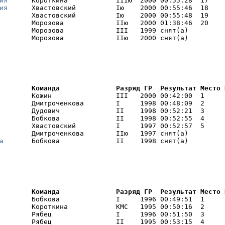
ия
      Короткина            IIIю  2000 00:55:28  17    

ия
      Хвастовский          Iю    2000 00:55:46  18    

        Хвастовский          Iю    2000 00:55:48  19    

        Морозова             IIю   2000 01:38:46  20    

        Морозова             III   1999 снят(а) 

        Морозова             IIю   2000 снят(а) 
        Команда              Разряд ГР  Результат Место 
        Кожин                III   2000 00:42:00  1     

        Дмитроченкова        I     1998 00:48:09  2     

        Дудович              II    1998 00:52:21  3     

        Бобкова              II    1998 00:52:55  4     

        Хвастовский          I     1997 00:52:57  5     

        Дмитроченкова        IIю   1997 снят(а) 

а
       Бобкова              II    1998 снят(а) 
        Команда              Разряд ГР  Результат Место 
        Бобкова              I     1996 00:49:51  1     

        Короткина            КМС   1995 00:50:16  2     

        Рябец                I     1996 00:51:50  3     

        Рябец                II    1995 00:53:15  4     
