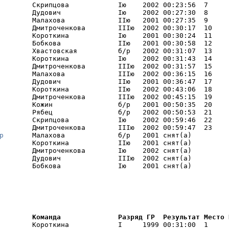
        Скрипцова            Iю    2002 00:23:56  7     I
        Дудович              Iю    2002 00:27:30  8     I
        Малахова             IIю   2001 00:27:35  9     I
        Дмитроченкова        IIIю  2002 00:30:17  10    I
        Короткина            Iю    2001 00:30:24  11    I
        Бобкова              IIю   2001 00:30:58  12    

        Хвастовская          б/р   2002 00:31:07  13    

        Короткина            Iю    2002 00:31:43  14    

        Дмитроченкова        IIIю  2002 00:31:57  15    

        Малахова             IIIю  2002 00:36:15  16    

        Дудович              IIю   2001 00:36:47  17    

        Короткина            IIю   2002 00:43:06  18    

        Дмитроченкова        IIIю  2002 00:45:15  19    

        Кожин                б/р   2001 00:50:35  20    

        Рябец                б/р   2002 00:50:53  21    

        Скрипцова            Iю    2002 00:59:46  22    

        Дмитроченкова        IIIю  2002 00:59:47  23    

р
       Малахова             б/р   2001 снят(а) 

        Короткина            IIю   2001 снят(а) 

        Дмитроченкова        Iю    2002 снят(а) 

        Дудович              IIIю  2002 снят(а) 

        Бобкова              Iю    2001 снят(а) 
        Команда              Разряд ГР  Результат Место 
        Короткина            I     1999 00:31:00  1     I