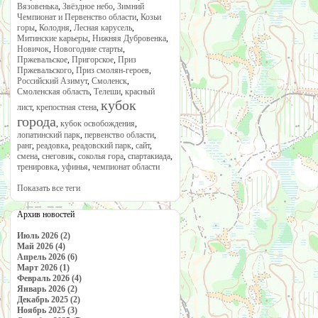
Вязовенька
,
Звёздное небо
,
Зимний
Чемпионат и Первенство области
,
Козьи
горы
,
Колодня
,
Лесная карусель
,
Митинские карьеры
,
Нижняя Дубровенка
,
Новичок
,
Новогодние старты
,
Пржевальское
,
Пригорское
,
Приз
Пржевальского
,
Приз смолян-героев
,
Российский Азимут
,
Смоленск
,
Смоленская область
,
Телеши
,
красный
кубок
лист
,
крепостная стена
,
города
,
кубок освобождения
,
лопатинский парк
,
первенство области
,
ранг
,
реадовка
,
реадовский парк
,
сайт
,
смена
,
снеговик
,
соколья гора
,
спартакиада
,
тренировка
,
уфинья
,
чемпионат области
Показать все теги
Архив новостей
Июль 2026 (2)
Май 2026 (4)
Апрель 2026 (6)
Март 2026 (1)
Февраль 2026 (4)
Январь 2026 (2)
Декабрь 2025 (2)
Ноябрь 2025 (3)