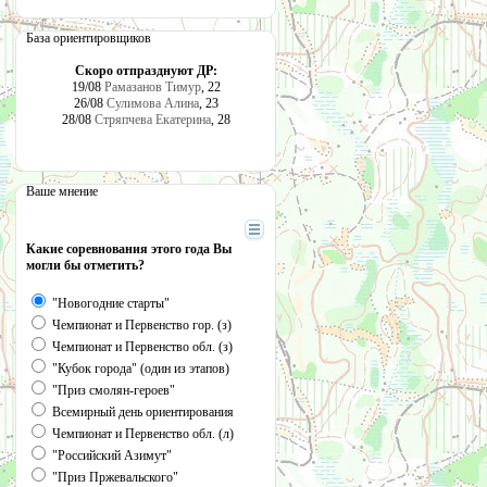
База ориентировщиков
Скоро отпразднуют ДР:
19/08
Рамазанов Тимур
, 22
26/08
Сулимова Алина
, 23
28/08
Стряпчева Екатерина
, 28
Ваше мнение
Какие соревнования этого года Вы
могли бы отметить?
"Новогодние старты"
Чемпионат и Первенство гор. (з)
Чемпионат и Первенство обл. (з)
"Кубок города" (один из этапов)
"Приз смолян-героев"
Всемирный день ориентирования
Чемпионат и Первенство обл. (л)
"Российский Азимут"
"Приз Пржевальского"