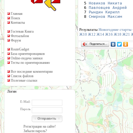
  5 
Новиков Никита
    
  6 
Павловцев Андрей
  
  7 
Рындин Кирилл
     
Главная
  8 
Смирнов Максим
    
Поиск
Контакты
Результаты
Новогодние старты 
Гостевая Книга
Ж10
Ж12
Ж14
Ж16
Ж18
Ж21
Фотоальбом
Форум
Поделиться…
RouteGadget
База ориентировщиков
Online-подача заявки
Тесты по ориентированию
Все последние комментарии
Список файлов
Полезные ссылки
Логин
E-Mail:
Пароль
Регистрация на сайте!
Забыли пароль?