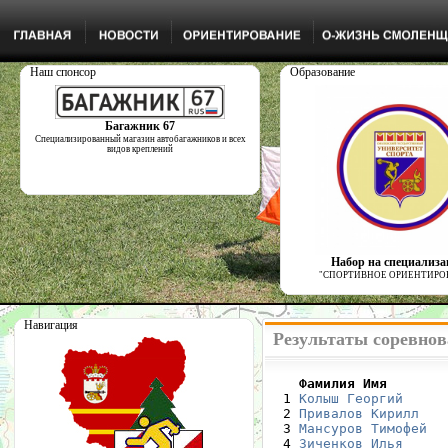
Наш спонсор
Образование
Багажник 67
Специализированный магазин автобагажников и всех
видов креплений
Набор на специализ
"СПОРТИВНОЕ ОРИЕНТИРО
Навигация
Результаты соревнов
    Фамилия Имя       

  1 
Колыш Георгий
     
  2 
Привалов Кирилл
   
  3 
Мансуров Тимофей
  
  4 
Зиченков Илья
     