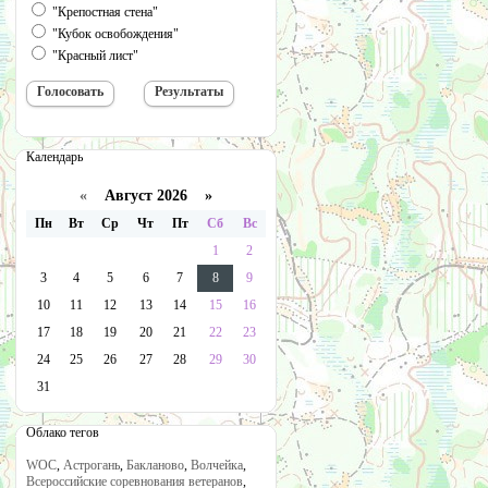
"Крепостная стена"
"Кубок освобождения"
"Красный лист"
Календарь
«
Август 2026 »
Пн
Вт
Ср
Чт
Пт
Сб
Вс
1
2
3
4
5
6
7
8
9
10
11
12
13
14
15
16
17
18
19
20
21
22
23
24
25
26
27
28
29
30
31
Облако тегов
WOC
,
Астрогань
,
Бакланово
,
Волчейка
,
Всероссийские соревнования ветеранов
,