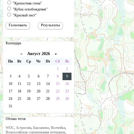
"Крепостная стена"
"Кубок освобождения"
"Красный лист"
Календарь
«
Август 2026 »
Пн
Вт
Ср
Чт
Пт
Сб
Вс
1
2
3
4
5
6
7
8
9
10
11
12
13
14
15
16
17
18
19
20
21
22
23
24
25
26
27
28
29
30
31
Облако тегов
WOC
,
Астрогань
,
Бакланово
,
Волчейка
,
Всероссийские соревнования ветеранов
,