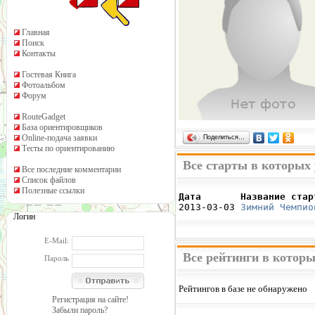
Главная
Поиск
Контакты
Гостевая Книга
Фотоальбом
Форум
RouteGadget
База ориентировщиков
Online-подача заявки
Поделиться…
Тесты по ориентированию
Все старты в которых
Все последние комментарии
Список файлов
Полезные ссылки
Дата       Название стар

2013-03-03 
Зимний Чемпио
Логин
E-Mail:
Все рейтинги в котор
Пароль
Рейтингов в базе не обнаружено
Регистрация на сайте!
Забыли пароль?