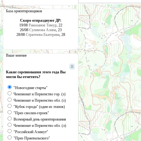
База ориентировщиков
Скоро отпразднуют ДР:
19/08
Рамазанов Тимур
, 22
26/08
Сулимова Алина
, 23
28/08
Стряпчева Екатерина
, 28
Ваше мнение
Какие соревнования этого года Вы
могли бы отметить?
"Новогодние старты"
Чемпионат и Первенство гор. (з)
Чемпионат и Первенство обл. (з)
"Кубок города" (один из этапов)
"Приз смолян-героев"
Всемирный день ориентирования
Чемпионат и Первенство обл. (л)
"Российский Азимут"
"Приз Пржевальского"