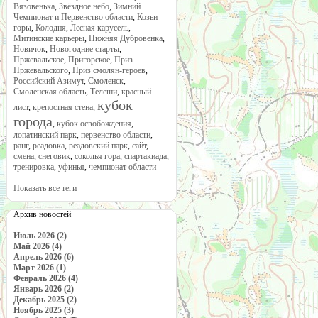
Вязовенька
,
Звёздное небо
,
Зимний
Чемпионат и Первенство области
,
Козьи
горы
,
Колодня
,
Лесная карусель
,
Митинские карьеры
,
Нижняя Дубровенка
,
Новичок
,
Новогодние старты
,
Пржевальское
,
Пригорское
,
Приз
Пржевальского
,
Приз смолян-героев
,
Российский Азимут
,
Смоленск
,
Смоленская область
,
Телеши
,
красный
кубок
лист
,
крепостная стена
,
города
,
кубок освобождения
,
лопатинский парк
,
первенство области
,
ранг
,
реадовка
,
реадовский парк
,
сайт
,
смена
,
снеговик
,
соколья гора
,
спартакиада
,
тренировка
,
уфинья
,
чемпионат области
Показать все теги
Архив новостей
Июль 2026 (2)
Май 2026 (4)
Апрель 2026 (6)
Март 2026 (1)
Февраль 2026 (4)
Январь 2026 (2)
Декабрь 2025 (2)
Ноябрь 2025 (3)