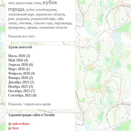
кубок
лист
,
крепостная стена
,
города
,
кубок освобождения
,
лопатинский парк
,
первенство области
,
ранг
,
реадовка
,
реадовский парк
,
сайт
,
смена
,
снеговик
,
соколья гора
,
спартакиада
,
тренировка
,
уфинья
,
чемпионат области
Показать все теги
Архив новостей
Июль 2026 (2)
Май 2026 (4)
Апрель 2026 (6)
Март 2026 (1)
Февраль 2026 (4)
Январь 2026 (2)
Декабрь 2025 (2)
Ноябрь 2025 (3)
Октябрь 2025 (7)
Сентябрь 2025 (8)
Показать / скрыть весь архив
Администрация сайта и Онлайн
natkorotkina
fioru