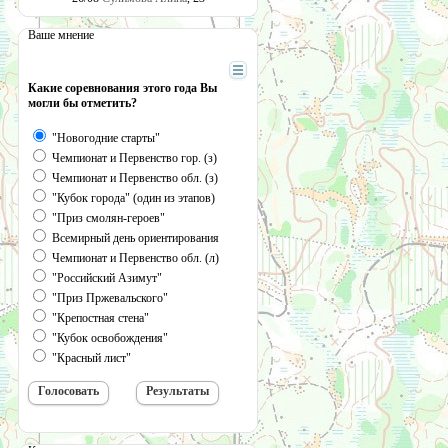
Ваше мнение
Какие соревнования этого года Вы
могли бы отметить?
"Новогодние старты"
Чемпионат и Первенство гор. (з)
Чемпионат и Первенство обл. (з)
"Кубок города" (один из этапов)
"Приз смолян-героев"
Всемирный день ориентирования
Чемпионат и Первенство обл. (л)
"Российский Азимут"
"Приз Пржевальского"
"Крепостная стена"
"Кубок освобождения"
"Красный лист"