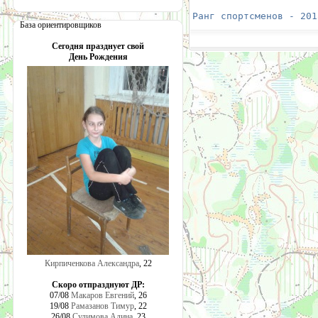
                      
Ранг спортсменов - 201
База ориентировщиков
Сегодня празднует свой
День Рождения
Кирпиченкова Александра
, 22
Скоро отпразднуют ДР:
07/08
Макаров Евгений
, 26
19/08
Рамазанов Тимур
, 22
26/08
Сулимова Алина
, 23