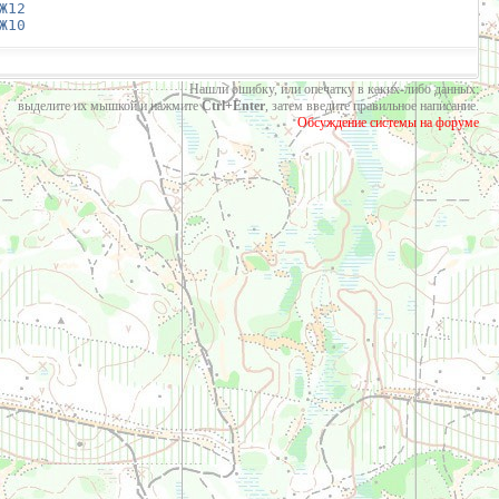
Ж12
Ж10
Нашли ошибку, или опечатку в каких-либо данных:
выделите их мышкой и нажмите
Ctrl+Enter
, затем введите правильное написание.
Обсуждение системы на форуме