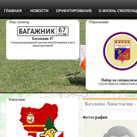
Наш спонсор
Образование
Багажник 67
Специализированный магазин автобагажников и всех
видов креплений
Набор на специализ
"СПОРТИВНОЕ ОРИЕНТИРО
Навигация
Козлова Анастасия 
Фотография            