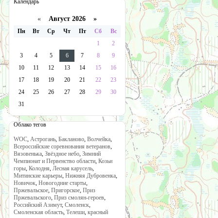
Календарь
«
Август 2026 »
Пн
Вт
Ср
Чт
Пт
Сб
Вс
1
2
3
4
5
6
7
8
9
10
11
12
13
14
15
16
17
18
19
20
21
22
23
24
25
26
27
28
29
30
31
Облако тегов
WOC
,
Астрогань
,
Бакланово
,
Волчейка
,
Всероссийские соревнования ветеранов
,
Вязовенька
,
Звёздное небо
,
Зимний
Чемпионат и Первенство области
,
Козьи
горы
,
Колодня
,
Лесная карусель
,
Митинские карьеры
,
Нижняя Дубровенка
,
Новичок
,
Новогодние старты
,
Пржевальское
,
Пригорское
,
Приз
Пржевальского
,
Приз смолян-героев
,
Российский Азимут
,
Смоленск
,
Смоленская область
,
Телеши
,
красный