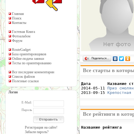
Главная
Поиск
Контакты
Гостевая Книга
Фотоальбом
Форум
RouteGadget
База ориентировщиков
Online-подача заявки
Поделиться…
Тесты по ориентированию
Все старты в которы
Все последние комментарии
Список файлов
Полезные ссылки
Дата       Название ст

2014-05-11 
Приз смолян
Логин
2013-09-15 
Крепостная 
E-Mail:
Пароль
Все рейтинги в кото
Название рейтинга     
Регистрация на сайте!
                      
Забыли пароль?