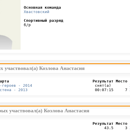
Основная команда
Хвастовский
Спортивный разряд
 б/р

х участвовал(а) Козлова Анастасия
арта                                    Результат Место 
-героев - 2014
                           снят(а)        
стена - 2013
                             00:07:15     7 
рых участвовал(а) Козлова Анастасия
                                        Результат Место 
                                             43.5     3 