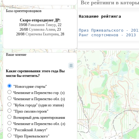
Все рейтинги в котор
База ориентировщиков
Название рейтинга       
Скоро отпразднуют ДР:
                        
19/08
Рамазанов Тимур
, 22
                        
26/08
Сулимова Алина
, 23
Приз Пржевальского - 201
28/08
Стряпчева Екатерина
, 28
Ранг спортсменов - 2013
 
Ваше мнение
Какие соревнования этого года Вы
могли бы отметить?
"Новогодние старты"
Чемпионат и Первенство гор. (з)
Чемпионат и Первенство обл. (з)
"Кубок города" (один из этапов)
"Приз смолян-героев"
Всемирный день ориентирования
Чемпионат и Первенство обл. (л)
"Российский Азимут"
"Приз Пржевальского"