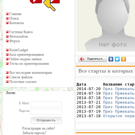
Главная
Поиск
Контакты
Гостевая Книга
Фотоальбом
Форум
RouteGadget
База ориентировщиков
Online-подача заявки
Поделиться…
Тесты по ориентированию
Все старты в которых
Все последние комментарии
Список файлов
Полезные ссылки
Дата       Название стар

2014-07-20 
Приз Пржеваль
Логин
2014-07-19 
Приз Пржеваль
2014-07-18 
Приз Пржеваль
2013-07-21 
Приз Пржеваль
E-Mail:
2013-07-20 
Приз Пржеваль
Пароль
2013-07-19 
Приз Пржеваль
2013-07-18 
Открытое перв
Регистрация на сайте!
Забыли пароль?