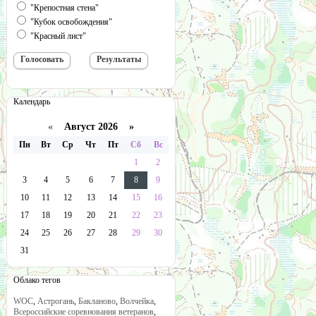
"Крепостная стена"
"Кубок освобождения"
"Красный лист"
Календарь
«
Август 2026 »
Пн
Вт
Ср
Чт
Пт
Сб
Вс
1
2
3
4
5
6
7
8
9
10
11
12
13
14
15
16
17
18
19
20
21
22
23
24
25
26
27
28
29
30
31
Облако тегов
WOC
,
Астрогань
,
Бакланово
,
Волчейка
,
Всероссийские соревнования ветеранов
,