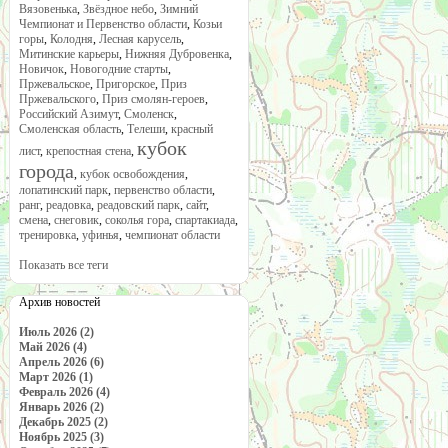
Вязовенька
,
Звёздное небо
,
Зимний
Чемпионат и Первенство области
,
Козьи
горы
,
Колодня
,
Лесная карусель
,
Митинские карьеры
,
Нижняя Дубровенка
,
Новичок
,
Новогодние старты
,
Пржевальское
,
Пригорское
,
Приз
Пржевальского
,
Приз смолян-героев
,
Российский Азимут
,
Смоленск
,
Смоленская область
,
Телеши
,
красный
кубок
лист
,
крепостная стена
,
города
,
кубок освобождения
,
лопатинский парк
,
первенство области
,
ранг
,
реадовка
,
реадовский парк
,
сайт
,
смена
,
снеговик
,
соколья гора
,
спартакиада
,
тренировка
,
уфинья
,
чемпионат области
Показать все теги
Архив новостей
Июль 2026 (2)
Май 2026 (4)
Апрель 2026 (6)
Март 2026 (1)
Февраль 2026 (4)
Январь 2026 (2)
Декабрь 2025 (2)
Ноябрь 2025 (3)