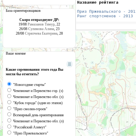
Название рейтинга       
                        
База ориентировщиков
Приз Пржевальского - 201
Ранг спортсменов - 2013
 
Скоро отпразднуют ДР:
19/08
Рамазанов Тимур
, 22
26/08
Сулимова Алина
, 23
28/08
Стряпчева Екатерина
, 28
Ваше мнение
Какие соревнования этого года Вы
могли бы отметить?
"Новогодние старты"
Чемпионат и Первенство гор. (з)
Чемпионат и Первенство обл. (з)
"Кубок города" (один из этапов)
"Приз смолян-героев"
Всемирный день ориентирования
Чемпионат и Первенство обл. (л)
"Российский Азимут"
"Приз Пржевальского"