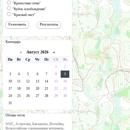
"Крепостная стена"
"Кубок освобождения"
"Красный лист"
Календарь
«
Август 2026 »
Пн
Вт
Ср
Чт
Пт
Сб
Вс
1
2
3
4
5
6
7
8
9
10
11
12
13
14
15
16
17
18
19
20
21
22
23
24
25
26
27
28
29
30
31
Облако тегов
WOC
,
Астрогань
,
Бакланово
,
Волчейка
,
Всероссийские соревнования ветеранов
,