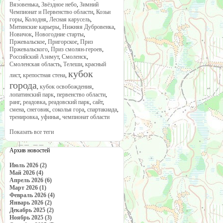
Вязовенька
,
Звёздное небо
,
Зимний
Чемпионат и Первенство области
,
Козьи
горы
,
Колодня
,
Лесная карусель
,
Митинские карьеры
,
Нижняя Дубровенка
,
Новичок
,
Новогодние старты
,
Пржевальское
,
Пригорское
,
Приз
Пржевальского
,
Приз смолян-героев
,
Российский Азимут
,
Смоленск
,
Смоленская область
,
Телеши
,
красный
кубок
лист
,
крепостная стена
,
города
,
кубок освобождения
,
лопатинский парк
,
первенство области
,
ранг
,
реадовка
,
реадовский парк
,
сайт
,
смена
,
снеговик
,
соколья гора
,
спартакиада
,
тренировка
,
уфинья
,
чемпионат области
Показать все теги
Архив новостей
Июль 2026 (2)
Май 2026 (4)
Апрель 2026 (6)
Март 2026 (1)
Февраль 2026 (4)
Январь 2026 (2)
Декабрь 2025 (2)
Ноябрь 2025 (3)