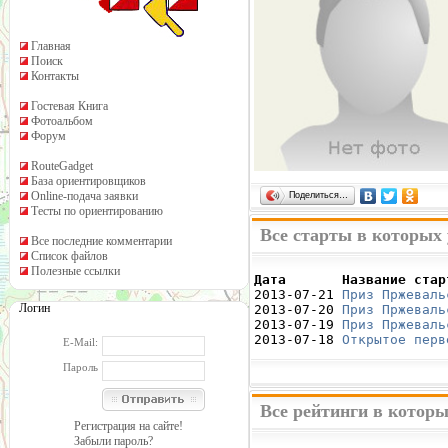
Главная
Поиск
Контакты
Гостевая Книга
Фотоальбом
Форум
RouteGadget
База ориентировщиков
Online-подача заявки
Поделиться…
Тесты по ориентированию
Все старты в которых 
Все последние комментарии
Список файлов
Полезные ссылки
Дата       Название стар

2013-07-21 
Приз Пржеваль
Логин
2013-07-20 
Приз Пржеваль
2013-07-19 
Приз Пржеваль
2013-07-18 
Открытое перв
E-Mail:
Пароль
Все рейтинги в которы
Регистрация на сайте!
Забыли пароль?