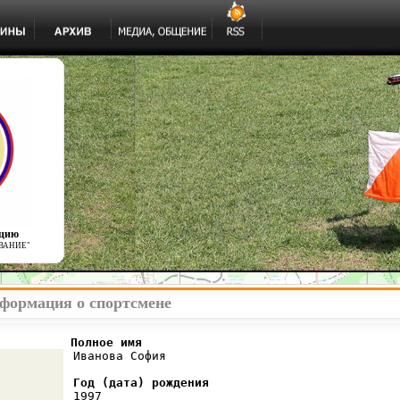
ацию
ВАНИЕ"
формация о спортсмене
          Полное имя
 Иванова София

Год (дата) рождения
 1997
