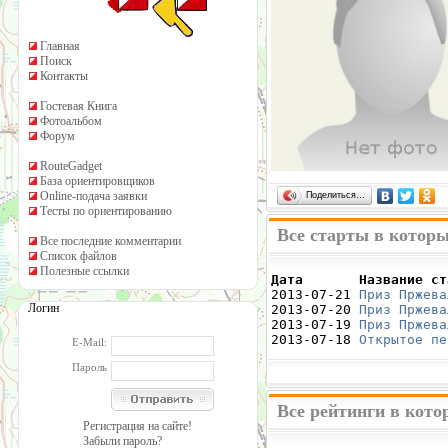
Главная
Поиск
Контакты
Гостевая Книга
Фотоальбом
Форум
RouteGadget
База ориентировщиков
Online-подача заявки
Поделиться…
Тесты по ориентированию
Все старты в котор
Все последние комментарии
Список файлов
Полезные ссылки
Дата       Название ст

2013-07-21 
Приз Пржева
Логин
2013-07-20 
Приз Пржева
2013-07-19 
Приз Пржева
2013-07-18 
Открытое пе
E-Mail:
Пароль
Все рейтинги в кот
Регистрация на сайте!
Забыли пароль?