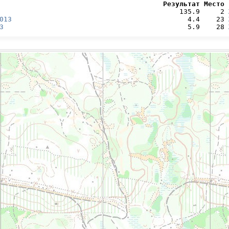
                                        Результат Место 
                                            135.9     2 
013
                                           4.4    23 
3
                                             5.9    28 