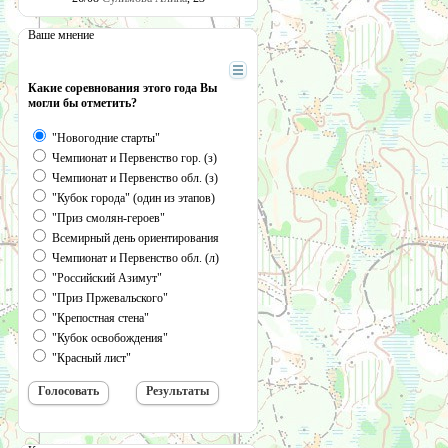
Ваше мнение
Какие соревнования этого года Вы
могли бы отметить?
"Новогодние старты"
Чемпионат и Первенство гор. (з)
Чемпионат и Первенство обл. (з)
"Кубок города" (один из этапов)
"Приз смолян-героев"
Всемирный день ориентирования
Чемпионат и Первенство обл. (л)
"Российский Азимут"
"Приз Пржевальского"
"Крепостная стена"
"Кубок освобождения"
"Красный лист"