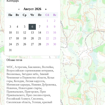
Календарь
«
Август 2026 »
Пн
Вт
Ср
Чт
Пт
Сб
Вс
1
2
3
4
5
6
7
8
9
10
11
12
13
14
15
16
17
18
19
20
21
22
23
24
25
26
27
28
29
30
31
Облако тегов
WOC
,
Астрогань
,
Бакланово
,
Волчейка
,
Всероссийские соревнования ветеранов
,
Вязовенька
,
Звёздное небо
,
Зимний
Чемпионат и Первенство области
,
Козьи
горы
,
Колодня
,
Лесная карусель
,
Митинские карьеры
,
Нижняя Дубровенка
,
Новичок
,
Новогодние старты
,
Пржевальское
,
Пригорское
,
Приз
Пржевальского
,
Приз смолян-героев
,
Российский Азимут
,
Смоленск
,
Смоленская область
,
Телеши
,
красный