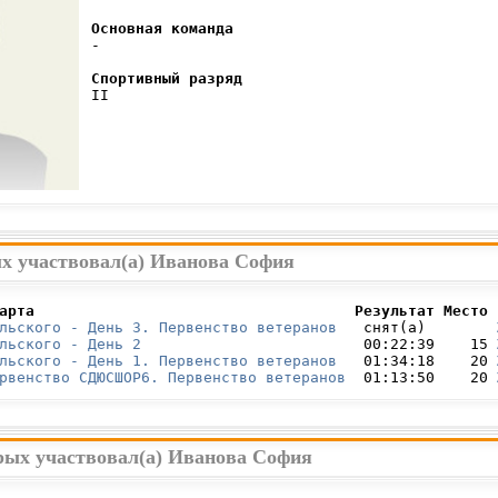
Основная команда
 -

Спортивный разряд
 II

ых участвовал(а) Иванова София
арта                                    Результат Место 
льского - День 3. Первенство ветеранов
   снят(а)        
льского - День 2
                         00:22:39    15 
льского - День 1. Первенство ветеранов
   01:34:18    20 
рвенство СДЮСШОР6. Первенство ветеранов
  01:13:50    20 
орых участвовал(а) Иванова София