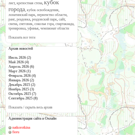
кубок
лист
,
крепостная стена
,
города
,
кубок освобождения
,
лопатинский парк
,
первенство области
,
ранг
,
реадовка
,
реадовский парк
,
сайт
,
смена
,
снеговик
,
соколья гора
,
спартакиада
,
тренировка
,
уфинья
,
чемпионат области
Показать все теги
Архив новостей
Июль 2026 (2)
Май 2026 (4)
Апрель 2026 (6)
Март 2026 (1)
Февраль 2026 (4)
Январь 2026 (2)
Декабрь 2025 (2)
Ноябрь 2025 (3)
Октябрь 2025 (7)
Сентябрь 2025 (8)
Показать / скрыть весь архив
Администрация сайта и Онлайн
natkorotkina
fioru