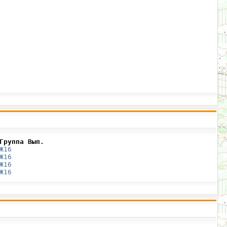
Группа Вып.
Ж16
Ж16
Ж16
Ж16