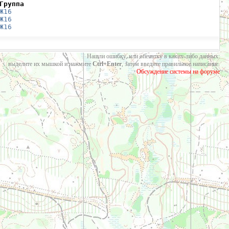
Группа
Ж16
Ж16
Ж16
Нашли ошибку, или опечатку в каких-либо данных:
выделите их мышкой и нажмите
Ctrl+Enter
, затем введите правильное написание.
Обсуждение системы на форуме