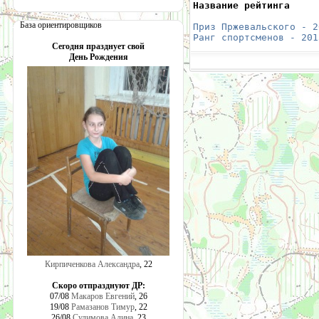
Название рейтинга     
                      
База ориентировщиков
Приз Пржевальского - 2
Ранг спортсменов - 201
Сегодня празднует свой
День Рождения
Кирпиченкова Александра
, 22
Скоро отпразднуют ДР:
07/08
Макаров Евгений
, 26
19/08
Рамазанов Тимур
, 22
26/08
Сулимова Алина
, 23