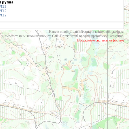
Группа
М12
М12
М12
Нашли ошибку, или опечатку в каких-либо данных:
выделите их мышкой и нажмите
Ctrl+Enter
, затем введите правильное написание.
Обсуждение системы на форуме