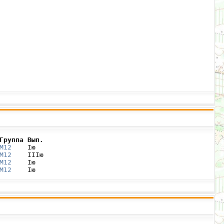
Группа Вып.
М12
    Iю

М12
    IIIю

М12
    Iю

М12
    Iю