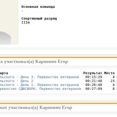
Основная команда
 -

Спортивный разряд
 IIIю

х участвовал(а) Карпович Егор
арта                                    Результат Место 
льского - День 3. Первенство ветеранов
   00:15:29     4 
льского - День 2
                         00:21:40    23 
льского - День 1. Первенство ветеранов
   00:26:48     4 
рвенство СДЮСШОР6. Первенство ветеранов
  00:27:09     8 
рых участвовал(а) Карпович Егор