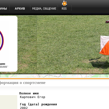
ацию
ВАНИЕ"
формация о спортсмене
          Полное имя
 Карпович Егор

Год (дата) рождения
 2002
