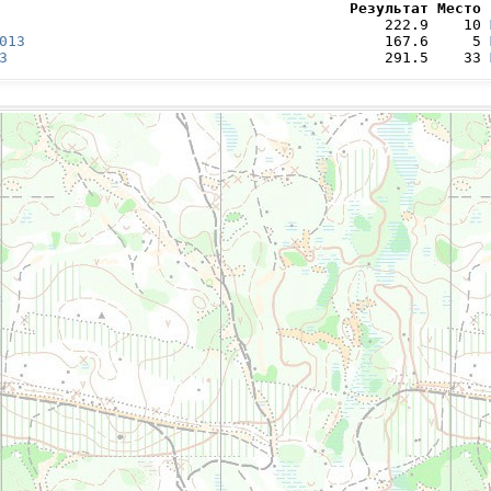
                                        Результат Место 
                                            222.9    10 
013
                                         167.6     5 
3
                                           291.5    33 