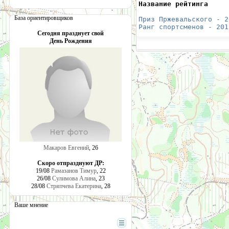
Название рейтинга     
                      
База ориентировщиков
Приз Пржевальского - 2
Ранг спортсменов - 201
Сегодня празднует свой
День Рождения
Макаров Евгений
, 26
Скоро отпразднуют ДР:
19/08
Рамазанов Тимур
, 22
26/08
Сулимова Алина
, 23
28/08
Стряпчева Екатерина
, 28
Ваше мнение