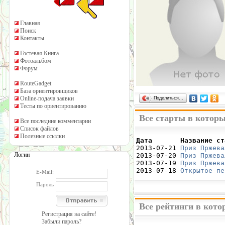
Главная
Поиск
Контакты
Гостевая Книга
Фотоальбом
Форум
RouteGadget
База ориентировщиков
Online-подача заявки
Поделиться…
Тесты по ориентированию
Все старты в которы
Все последние комментарии
Список файлов
Полезные ссылки
Дата       Название ст

2013-07-21 
Приз Пржева
Логин
2013-07-20 
Приз Пржева
2013-07-19 
Приз Пржева
2013-07-18 
Открытое пе
E-Mail:
Пароль
Все рейтинги в кото
Регистрация на сайте!
Забыли пароль?