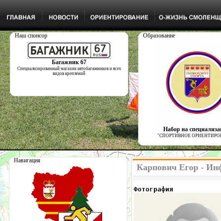
Наш спонсор
Образование
Багажник 67
Специализированный магазин автобагажников и всех
видов креплений
Набор на специализ
"СПОРТИВНОЕ ОРИЕНТИРО
Навигация
Карпович Егор - Ин
Фотография            