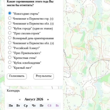
Какие соревнования этого года Вы
могли бы отметить?
"Новогодние старты"
Чемпионат и Первенство гор. (з)
Чемпионат и Первенство обл. (з)
"Кубок города" (один из этапов)
"Приз смолян-героев"
Всемирный день ориентирования
Чемпионат и Первенство обл. (л)
"Российский Азимут"
"Приз Пржевальского"
"Крепостная стена"
"Кубок освобождения"
"Красный лист"
Календарь
«
Август 2026 »
Пн
Вт
Ср
Чт
Пт
Сб
Вс