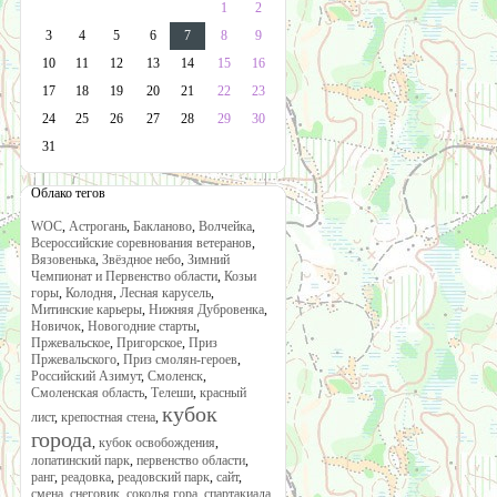
1
2
3
4
5
6
7
8
9
10
11
12
13
14
15
16
17
18
19
20
21
22
23
24
25
26
27
28
29
30
31
Облако тегов
WOC
,
Астрогань
,
Бакланово
,
Волчейка
,
Всероссийские соревнования ветеранов
,
Вязовенька
,
Звёздное небо
,
Зимний
Чемпионат и Первенство области
,
Козьи
горы
,
Колодня
,
Лесная карусель
,
Митинские карьеры
,
Нижняя Дубровенка
,
Новичок
,
Новогодние старты
,
Пржевальское
,
Пригорское
,
Приз
Пржевальского
,
Приз смолян-героев
,
Российский Азимут
,
Смоленск
,
Смоленская область
,
Телеши
,
красный
кубок
лист
,
крепостная стена
,
города
,
кубок освобождения
,
лопатинский парк
,
первенство области
,
ранг
,
реадовка
,
реадовский парк
,
сайт
,
смена
,
снеговик
,
соколья гора
,
спартакиада
,