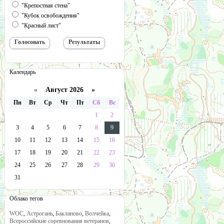
"Крепостная стена"
"Кубок освобождения"
"Красный лист"
Календарь
«
Август 2026 »
Пн
Вт
Ср
Чт
Пт
Сб
Вс
1
2
3
4
5
6
7
8
9
10
11
12
13
14
15
16
17
18
19
20
21
22
23
24
25
26
27
28
29
30
31
Облако тегов
WOC
,
Астрогань
,
Бакланово
,
Волчейка
,
Всероссийские соревнования ветеранов
,