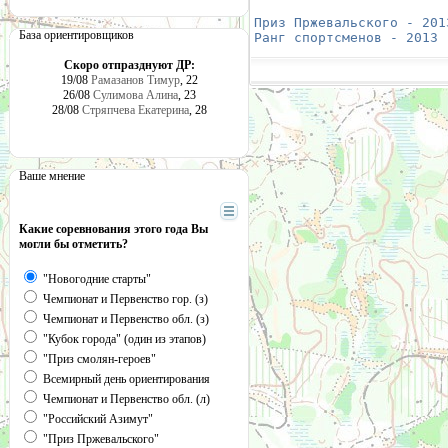
                        
Приз Пржевальского - 201
База ориентировщиков
Ранг спортсменов - 2013
 
Скоро отпразднуют ДР:
19/08
Рамазанов Тимур
, 22
26/08
Сулимова Алина
, 23
28/08
Стряпчева Екатерина
, 28
Ваше мнение
Какие соревнования этого года Вы
могли бы отметить?
"Новогодние старты"
Чемпионат и Первенство гор. (з)
Чемпионат и Первенство обл. (з)
"Кубок города" (один из этапов)
"Приз смолян-героев"
Всемирный день ориентирования
Чемпионат и Первенство обл. (л)
"Российский Азимут"
"Приз Пржевальского"