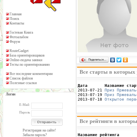
Главная
Поиск
Контакты
Гостевая Книга
Фотоальбом
Форум
RouteGadget
База ориентировщиков
Online-подача заявки
Поделиться…
Тесты по ориентированию
Все старты в которых
Все последние комментарии
Список файлов
Полезные ссылки
Дата       Название стар

2013-07-21 
Приз Пржеваль
Логин
2013-07-19 
Приз Пржеваль
2013-07-18 
Открытое перв
E-Mail:
Пароль
Все рейтинги в котор
Регистрация на сайте!
Название рейтинга       
Забыли пароль?