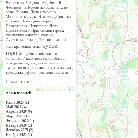
Вязовенька
,
Звёздное небо
,
Зимний
Чемпионат и Первенство области
,
Козьи
горы
,
Колодня
,
Лесная карусель
,
Митинские карьеры
,
Нижняя Дубровенка
,
Новичок
,
Новогодние старты
,
Пржевальское
,
Пригорское
,
Приз
Пржевальского
,
Приз смолян-героев
,
Российский Азимут
,
Смоленск
,
Смоленская область
,
Телеши
,
красный
кубок
лист
,
крепостная стена
,
города
,
кубок освобождения
,
лопатинский парк
,
первенство области
,
ранг
,
реадовка
,
реадовский парк
,
сайт
,
смена
,
снеговик
,
соколья гора
,
спартакиада
,
тренировка
,
уфинья
,
чемпионат области
Показать все теги
Архив новостей
Июль 2026 (2)
Май 2026 (4)
Апрель 2026 (6)
Март 2026 (1)
Февраль 2026 (4)
Январь 2026 (2)
Декабрь 2025 (2)
Ноябрь 2025 (3)