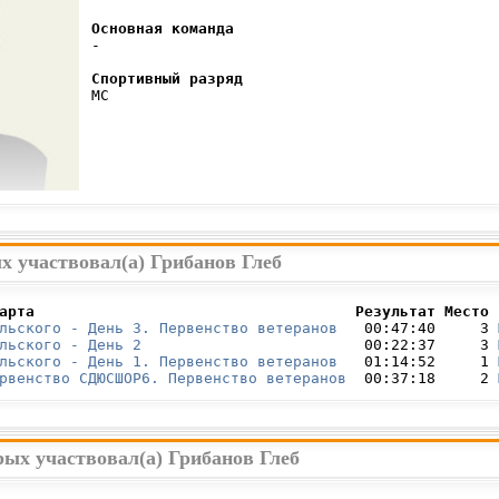
Основная команда
 -

Спортивный разряд
 МС

х участвовал(а) Грибанов Глеб
арта                                    Результат Место 
льского - День 3. Первенство ветеранов
   00:47:40     3 
льского - День 2
                         00:22:37     3 
льского - День 1. Первенство ветеранов
   01:14:52     1 
рвенство СДЮСШОР6. Первенство ветеранов
  00:37:18     2 
рых участвовал(а) Грибанов Глеб