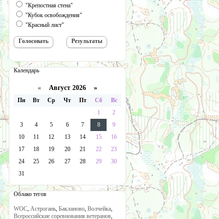
"Крепостная стена"
"Кубок освобождения"
"Красный лист"
Календарь
«
Август 2026 »
Пн
Вт
Ср
Чт
Пт
Сб
Вс
1
2
3
4
5
6
7
8
9
10
11
12
13
14
15
16
17
18
19
20
21
22
23
24
25
26
27
28
29
30
31
Облако тегов
WOC
,
Астрогань
,
Бакланово
,
Волчейка
,
Всероссийские соревнования ветеранов
,