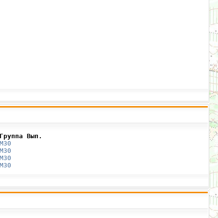
Группа Вып.
М30
М30
М30
М30