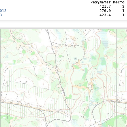
                                        Результат Место 
                                            421.7     3 
013
                                         276.0     1 
3
                                           423.4     1 