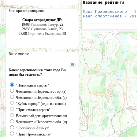
Название рейтинга     
                      
База ориентировщиков
Приз Пржевальского - 2
Ранг спортсменов - 201
Скоро отпразднуют ДР:
19/08
Рамазанов Тимур
, 22
26/08
Сулимова Алина
, 23
28/08
Стряпчева Екатерина
, 28
Ваше мнение
Какие соревнования этого года Вы
могли бы отметить?
"Новогодние старты"
Чемпионат и Первенство гор. (з)
Чемпионат и Первенство обл. (з)
"Кубок города" (один из этапов)
"Приз смолян-героев"
Всемирный день ориентирования
Чемпионат и Первенство обл. (л)
"Российский Азимут"
"Приз Пржевальского"