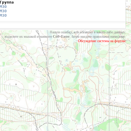
Группа
М30
М30
М30
Нашли ошибку, или опечатку в каких-либо данных:
выделите их мышкой и нажмите
Ctrl+Enter
, затем введите правильное написание.
Обсуждение системы на форуме