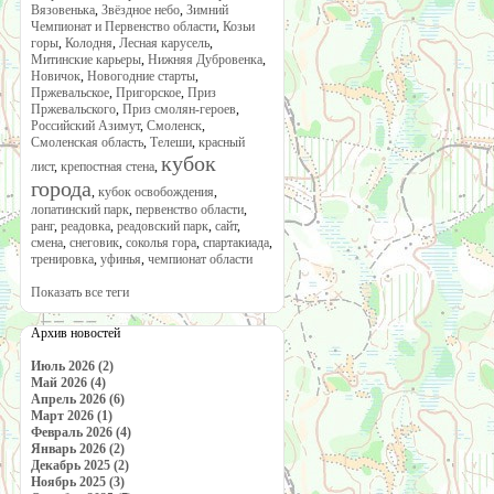
Вязовенька
,
Звёздное небо
,
Зимний
Чемпионат и Первенство области
,
Козьи
горы
,
Колодня
,
Лесная карусель
,
Митинские карьеры
,
Нижняя Дубровенка
,
Новичок
,
Новогодние старты
,
Пржевальское
,
Пригорское
,
Приз
Пржевальского
,
Приз смолян-героев
,
Российский Азимут
,
Смоленск
,
Смоленская область
,
Телеши
,
красный
кубок
лист
,
крепостная стена
,
города
,
кубок освобождения
,
лопатинский парк
,
первенство области
,
ранг
,
реадовка
,
реадовский парк
,
сайт
,
смена
,
снеговик
,
соколья гора
,
спартакиада
,
тренировка
,
уфинья
,
чемпионат области
Показать все теги
Архив новостей
Июль 2026 (2)
Май 2026 (4)
Апрель 2026 (6)
Март 2026 (1)
Февраль 2026 (4)
Январь 2026 (2)
Декабрь 2025 (2)
Ноябрь 2025 (3)