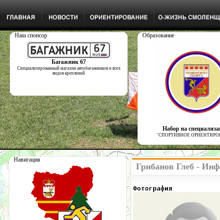
Наш спонсор
Образование
Багажник 67
Специализированный магазин автобагажников и всех
видов креплений
Набор на специализ
"СПОРТИВНОЕ ОРИЕНТИРО
Навигация
Грибанов Глеб - Инф
Фотография            