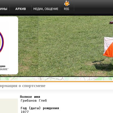
ацию
ВАНИЕ"
ормация о спортсмене
          Полное имя
 Грибанов Глеб

Год (дата) рождения
 1977
