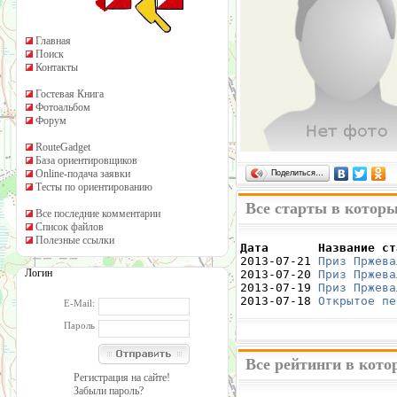
Главная
Поиск
Контакты
Гостевая Книга
Фотоальбом
Форум
RouteGadget
База ориентировщиков
Online-подача заявки
Поделиться…
Тесты по ориентированию
Все старты в которы
Все последние комментарии
Список файлов
Полезные ссылки
Дата       Название ст

2013-07-21 
Приз Пржева
Логин
2013-07-20 
Приз Пржева
2013-07-19 
Приз Пржева
2013-07-18 
Открытое пе
E-Mail:
Пароль
Все рейтинги в кото
Регистрация на сайте!
Забыли пароль?