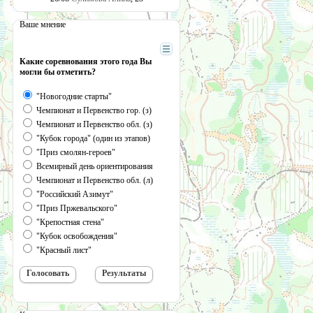
Ваше мнение
Какие соревнования этого года Вы
могли бы отметить?
"Новогодние старты"
Чемпионат и Первенство гор. (з)
Чемпионат и Первенство обл. (з)
"Кубок города" (один из этапов)
"Приз смолян-героев"
Всемирный день ориентирования
Чемпионат и Первенство обл. (л)
"Российский Азимут"
"Приз Пржевальского"
"Крепостная стена"
"Кубок освобождения"
"Красный лист"