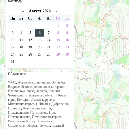
Календарь
«
Август 2026 »
Пн
Вт
Ср
Чт
Пт
Сб
Вс
1
2
3
4
5
6
7
8
9
10
11
12
13
14
15
16
17
18
19
20
21
22
23
24
25
26
27
28
29
30
31
Облако тегов
WOC
,
Астрогань
,
Бакланово
,
Волчейка
,
Всероссийские соревнования ветеранов
,
Вязовенька
,
Звёздное небо
,
Зимний
Чемпионат и Первенство области
,
Козьи
горы
,
Колодня
,
Лесная карусель
,
Митинские карьеры
,
Нижняя Дубровенка
,
Новичок
,
Новогодние старты
,
Пржевальское
,
Пригорское
,
Приз
Пржевальского
,
Приз смолян-героев
,
Российский Азимут
,
Смоленск
,
Смоленская область
,
Телеши
,
красный