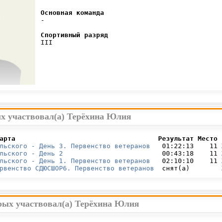
Основная команда
 -

Спортивный разряд
 III

ых участвовал(а) Терёхина Юлия
арта                                    Результат Место 
льского - День 3. Первенство ветеранов
   01:22:13    11 
льского - День 2
                         00:43:18    11 
льского - День 1. Первенство ветеранов
   02:10:10    11 
рвенство СДЮСШОР6. Первенство ветеранов
  снят(а)        
орых участвовал(а) Терёхина Юлия