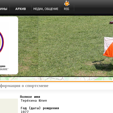
ацию
ВАНИЕ"
формация о спортсмене
          Полное имя
 Терёхина Юлия

Год (дата) рождения
 1977
