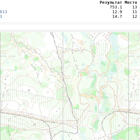
                                        Результат Место 
                                            753.1    13 
013
                                          12.9    11 
3
                                            14.7    12 