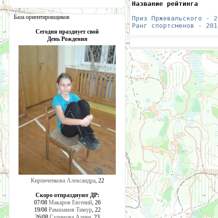
Название рейтинга     
                      
База ориентировщиков
Приз Пржевальского - 2
Ранг спортсменов - 201
Сегодня празднует свой
День Рождения
Кирпиченкова Александра
, 22
Скоро отпразднуют ДР:
07/08
Макаров Евгений
, 26
19/08
Рамазанов Тимур
, 22
26/08
Сулимова Алина
, 23