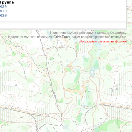
Группа
Ж30
Ж30
Ж30
Нашли ошибку, или опечатку в каких-либо данных:
выделите их мышкой и нажмите
Ctrl+Enter
, затем введите правильное написание.
Обсуждение системы на форуме