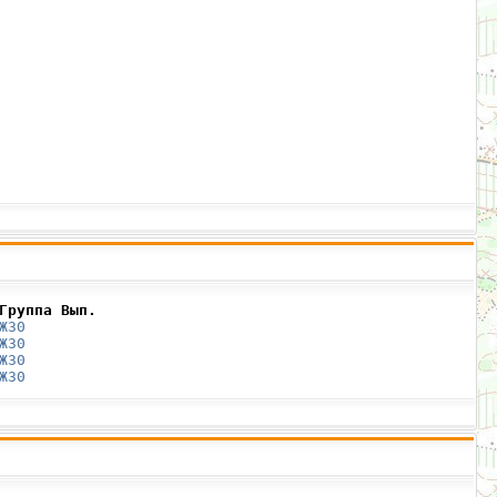
Группа Вып.
Ж30
Ж30
Ж30
Ж30