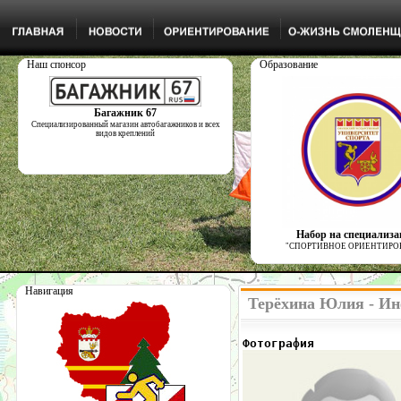
Наш спонсор
Образование
Багажник 67
Специализированный магазин автобагажников и всех
видов креплений
Набор на специализ
"СПОРТИВНОЕ ОРИЕНТИРО
Навигация
Терёхина Юлия - Ин
Фотография            