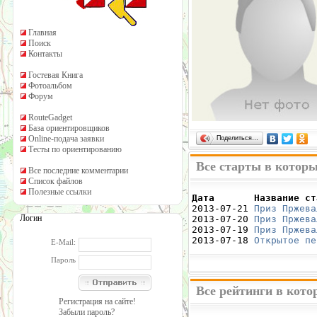
Главная
Поиск
Контакты
Гостевая Книга
Фотоальбом
Форум
RouteGadget
База ориентировщиков
Online-подача заявки
Поделиться…
Тесты по ориентированию
Все старты в котор
Все последние комментарии
Список файлов
Полезные ссылки
Дата       Название ст

2013-07-21 
Приз Пржева
Логин
2013-07-20 
Приз Пржева
2013-07-19 
Приз Пржева
2013-07-18 
Открытое пе
E-Mail:
Пароль
Все рейтинги в кот
Регистрация на сайте!
Забыли пароль?