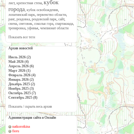
кубок
лист
,
крепостная стена
,
города
,
кубок освобождения
,
лопатинский парк
,
первенство области
,
ранг
,
реадовка
,
реадовский парк
,
сайт
,
смена
,
снеговик
,
соколья гора
,
спартакиада
,
тренировка
,
уфинья
,
чемпионат области
Показать все теги
Архив новостей
Июль 2026 (2)
Май 2026 (4)
Апрель 2026 (6)
Март 2026 (1)
Февраль 2026 (4)
Январь 2026 (2)
Декабрь 2025 (2)
Ноябрь 2025 (3)
Октябрь 2025 (7)
Сентябрь 2025 (8)
Показать / скрыть весь архив
Администрация сайта и Онлайн
natkorotkina
fioru