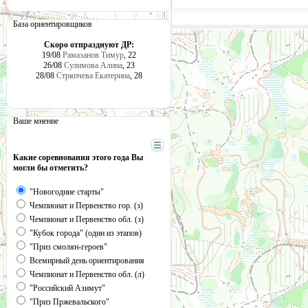
База ориентировщиков
Скоро отпразднуют ДР:
19/08
Рамазанов Тимур
, 22
26/08
Сулимова Алина
, 23
28/08
Стряпчева Екатерина
, 28
Ваше мнение
Какие соревнования этого года Вы
могли бы отметить?
"Новогодние старты"
Чемпионат и Первенство гор. (з)
Чемпионат и Первенство обл. (з)
"Кубок города" (один из этапов)
"Приз смолян-героев"
Всемирный день ориентирования
Чемпионат и Первенство обл. (л)
"Российский Азимут"
"Приз Пржевальского"