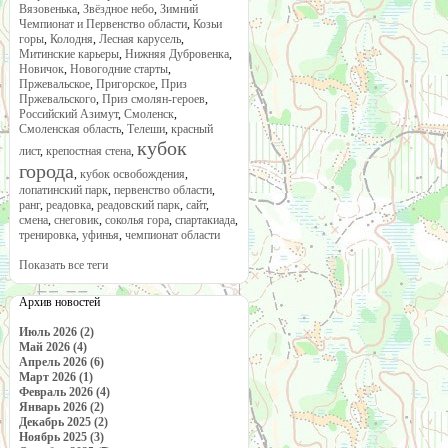
Вязовенька
,
Звёздное небо
,
Зимний
Чемпионат и Первенство области
,
Козьи
горы
,
Колодня
,
Лесная карусель
,
Митинские карьеры
,
Нижняя Дубровенка
,
Новичок
,
Новогодние старты
,
Пржевальское
,
Пригорское
,
Приз
Пржевальского
,
Приз смолян-героев
,
Российский Азимут
,
Смоленск
,
Смоленская область
,
Телеши
,
красный
кубок
лист
,
крепостная стена
,
города
,
кубок освобождения
,
лопатинский парк
,
первенство области
,
ранг
,
реадовка
,
реадовский парк
,
сайт
,
смена
,
снеговик
,
соколья гора
,
спартакиада
,
тренировка
,
уфинья
,
чемпионат области
Показать все теги
Архив новостей
Июль 2026 (2)
Май 2026 (4)
Апрель 2026 (6)
Март 2026 (1)
Февраль 2026 (4)
Январь 2026 (2)
Декабрь 2025 (2)
Ноябрь 2025 (3)