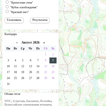
"Крепостная стена"
"Кубок освобождения"
"Красный лист"
Календарь
«
Август 2026 »
Пн
Вт
Ср
Чт
Пт
Сб
Вс
1
2
3
4
5
6
7
8
9
10
11
12
13
14
15
16
17
18
19
20
21
22
23
24
25
26
27
28
29
30
31
Облако тегов
WOC
,
Астрогань
,
Бакланово
,
Волчейка
,
Всероссийские соревнования ветеранов
,