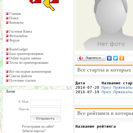
Главная
Поиск
Контакты
Гостевая Книга
Фотоальбом
Форум
RouteGadget
База ориентировщиков
Online-подача заявки
Поделиться…
Тесты по ориентированию
Все старты в которых
Все последние комментарии
Список файлов
Полезные ссылки
Дата       Название стар

2014-07-20 
Приз Пржеваль
Логин
2014-07-19 
Приз Пржеваль
E-Mail:
Пароль
Все рейтинги в котор
Название рейтинга       
Регистрация на сайте!
                        
Забыли пароль?