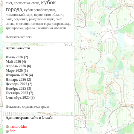
кубок
лист
,
крепостная стена
,
города
,
кубок освобождения
,
лопатинский парк
,
первенство области
,
ранг
,
реадовка
,
реадовский парк
,
сайт
,
смена
,
снеговик
,
соколья гора
,
спартакиада
,
тренировка
,
уфинья
,
чемпионат области
Показать все теги
Архив новостей
Июль 2026 (2)
Май 2026 (4)
Апрель 2026 (6)
Март 2026 (1)
Февраль 2026 (4)
Январь 2026 (2)
Декабрь 2025 (2)
Ноябрь 2025 (3)
Октябрь 2025 (7)
Сентябрь 2025 (8)
Показать / скрыть весь архив
Администрация сайта и Онлайн
natkorotkina
fioru