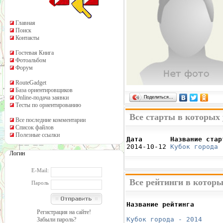
Главная
Поиск
Контакты
Гостевая Книга
Фотоальбом
Форум
RouteGadget
База ориентировщиков
Online-подача заявки
Поделиться…
Тесты по ориентированию
Все старты в которых
Все последние комментарии
Список файлов
Полезные ссылки
Дата       Название стар

2014-10-12 
Кубок города 
Логин
E-Mail:
Все рейтинги в котор
Пароль
Название рейтинга       
                        
Регистрация на сайте!
Кубок города - 2014
     
Забыли пароль?