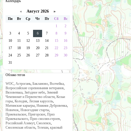
Календарь
«
Август 2026 »
Пн
Вт
Ср
Чт
Пт
Сб
Вс
1
2
3
4
5
6
7
8
9
10
11
12
13
14
15
16
17
18
19
20
21
22
23
24
25
26
27
28
29
30
31
Облако тегов
WOC
,
Астрогань
,
Бакланово
,
Волчейка
,
Всероссийские соревнования ветеранов
,
Вязовенька
,
Звёздное небо
,
Зимний
Чемпионат и Первенство области
,
Козьи
горы
,
Колодня
,
Лесная карусель
,
Митинские карьеры
,
Нижняя Дубровенка
,
Новичок
,
Новогодние старты
,
Пржевальское
,
Пригорское
,
Приз
Пржевальского
,
Приз смолян-героев
,
Российский Азимут
,
Смоленск
,
Смоленская область
,
Телеши
,
красный