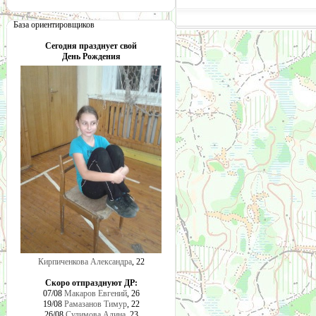
База ориентировщиков
Сегодня празднует свой
День Рождения
Кирпиченкова Александра
, 22
Скоро отпразднуют ДР:
07/08
Макаров Евгений
, 26
19/08
Рамазанов Тимур
, 22
26/08
Сулимова Алина
, 23