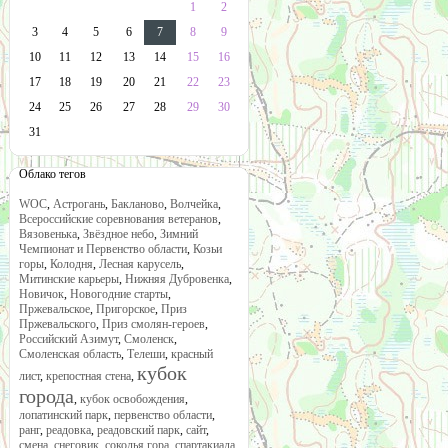
1
2
3
4
5
6
7
8
9
10
11
12
13
14
15
16
17
18
19
20
21
22
23
24
25
26
27
28
29
30
31
Облако тегов
WOC
,
Астрогань
,
Бакланово
,
Волчейка
,
Всероссийские соревнования ветеранов
,
Вязовенька
,
Звёздное небо
,
Зимний
Чемпионат и Первенство области
,
Козьи
горы
,
Колодня
,
Лесная карусель
,
Митинские карьеры
,
Нижняя Дубровенка
,
Новичок
,
Новогодние старты
,
Пржевальское
,
Пригорское
,
Приз
Пржевальского
,
Приз смолян-героев
,
Российский Азимут
,
Смоленск
,
Смоленская область
,
Телеши
,
красный
кубок
лист
,
крепостная стена
,
города
,
кубок освобождения
,
лопатинский парк
,
первенство области
,
ранг
,
реадовка
,
реадовский парк
,
сайт
,
смена
,
снеговик
,
соколья гора
,
спартакиада
,