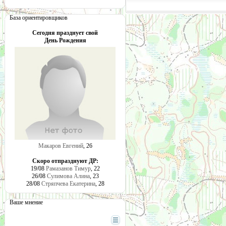
База ориентировщиков
Сегодня празднует свой
День Рождения
Макаров Евгений
, 26
Скоро отпразднуют ДР:
19/08
Рамазанов Тимур
, 22
26/08
Сулимова Алина
, 23
28/08
Стряпчева Екатерина
, 28
Ваше мнение