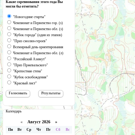
Какие соревнования этого года Вы
могли бы отметить?
"Новогодние старты"
Чемпионат и Первенство гор. (з)
Чемпионат и Первенство обл. (з)
"Кубок города" (один из этапов)
"Приз смолян-героев"
Всемирный день ориентирования
Чемпионат и Первенство обл. (л)
"Российский Азимут"
"Приз Пржевальского"
"Крепостная стена"
"Кубок освобождения"
"Красный лист"
Календарь
«
Август 2026 »
Пн
Вт
Ср
Чт
Пт
Сб
Вс