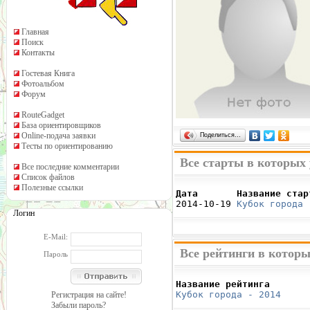
Главная
Поиск
Контакты
Гостевая Книга
Фотоальбом
Форум
RouteGadget
База ориентировщиков
Online-подача заявки
Поделиться…
Тесты по ориентированию
Все старты в которых
Все последние комментарии
Список файлов
Полезные ссылки
Дата       Название стар

2014-10-19 
Кубок города 
Логин
E-Mail:
Все рейтинги в котор
Пароль
Название рейтинга       
Кубок города - 2014
     
Регистрация на сайте!
Забыли пароль?