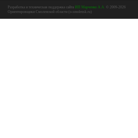
Разработка и техническая поддержка сайта
ИП Марченко А.А.
© 2009-2026
Ориентировщики Смоленской области (o-smolensk.ru)