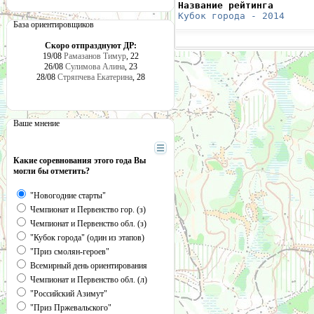
Название рейтинга       
Кубок города - 2014
     
База ориентировщиков
Скоро отпразднуют ДР:
19/08
Рамазанов Тимур
, 22
26/08
Сулимова Алина
, 23
28/08
Стряпчева Екатерина
, 28
Ваше мнение
Какие соревнования этого года Вы
могли бы отметить?
"Новогодние старты"
Чемпионат и Первенство гор. (з)
Чемпионат и Первенство обл. (з)
"Кубок города" (один из этапов)
"Приз смолян-героев"
Всемирный день ориентирования
Чемпионат и Первенство обл. (л)
"Российский Азимут"
"Приз Пржевальского"