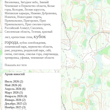
Вязовенька
,
Звёздное небо
,
Зимний
Чемпионат и Первенство области
,
Козьи
горы
,
Колодня
,
Лесная карусель
,
Митинские карьеры
,
Нижняя Дубровенка
,
Новичок
,
Новогодние старты
,
Пржевальское
,
Пригорское
,
Приз
Пржевальского
,
Приз смолян-героев
,
Российский Азимут
,
Смоленск
,
Смоленская область
,
Телеши
,
красный
кубок
лист
,
крепостная стена
,
города
,
кубок освобождения
,
лопатинский парк
,
первенство области
,
ранг
,
реадовка
,
реадовский парк
,
сайт
,
смена
,
снеговик
,
соколья гора
,
спартакиада
,
тренировка
,
уфинья
,
чемпионат области
Показать все теги
Архив новостей
Июль 2026 (2)
Май 2026 (4)
Апрель 2026 (6)
Март 2026 (1)
Февраль 2026 (4)
Январь 2026 (2)
Декабрь 2025 (2)
Ноябрь 2025 (3)