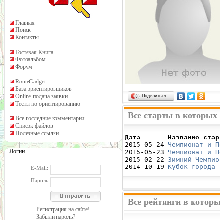
Главная
Поиск
Контакты
Гостевая Книга
Фотоальбом
Форум
RouteGadget
База ориентировщиков
Online-подача заявки
Поделиться…
Тесты по ориентированию
Все старты в которых 
Все последние комментарии
Список файлов
Полезные ссылки
Дата       Название стар

2015-05-24 
Чемпионат и П
Логин
2015-05-23 
Чемпионат и П
2015-02-22 
Зимний Чемпио
2014-10-19 
Кубок города 
E-Mail:
Пароль
Все рейтинги в которы
Регистрация на сайте!
Забыли пароль?