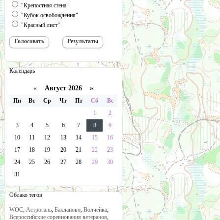
"Крепостная стена"
"Кубок освобождения"
"Красный лист"
Календарь
«
Август 2026 »
Пн
Вт
Ср
Чт
Пт
Сб
Вс
1
2
3
4
5
6
7
8
9
10
11
12
13
14
15
16
17
18
19
20
21
22
23
24
25
26
27
28
29
30
31
Облако тегов
WOC
,
Астрогань
,
Бакланово
,
Волчейка
,
Всероссийские соревнования ветеранов
,