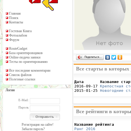
Главная
Поиск
Контакты
Гостевая Книга
Фотоальбом
Форум
RouteGadget
База ориентировщиков
Online-подача заявки
Поделиться…
Тесты по ориентированию
Все старты в которых 
Все последние комментарии
Список файлов
Полезные ссылки
Дата       Название стар

2016-09-17 
Крепостная ст
Логин
2015-01-25 
Новогодние ст
E-Mail:
Пароль
Все рейтинги в которы
Название рейтинга       
Регистрация на сайте!
Ранг 2016
               
Забыли пароль?