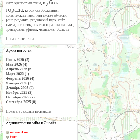
кубок
лист
,
крепостная стена
,
города
,
кубок освобождения
,
лопатинский парк
,
первенство области
,
ранг
,
реадовка
,
реадовский парк
,
сайт
,
смена
,
снеговик
,
соколья гора
,
спартакиада
,
тренировка
,
уфинья
,
чемпионат области
Показать все теги
Архив новостей
Июль 2026 (2)
Май 2026 (4)
Апрель 2026 (6)
Март 2026 (1)
Февраль 2026 (4)
Январь 2026 (2)
Декабрь 2025 (2)
Ноябрь 2025 (3)
Октябрь 2025 (7)
Сентябрь 2025 (8)
Показать / скрыть весь архив
Администрация сайта и Онлайн
natkorotkina
fioru