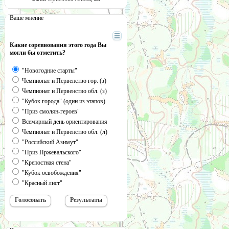
Ваше мнение
Какие соревнования этого года Вы
могли бы отметить?
"Новогодние старты"
Чемпионат и Первенство гор. (з)
Чемпионат и Первенство обл. (з)
"Кубок города" (один из этапов)
"Приз смолян-героев"
Всемирный день ориентирования
Чемпионат и Первенство обл. (л)
"Российский Азимут"
"Приз Пржевальского"
"Крепостная стена"
"Кубок освобождения"
"Красный лист"