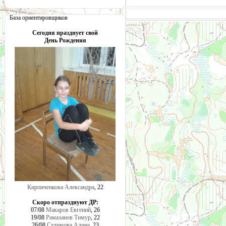
База ориентировщиков
Сегодня празднует свой
День Рождения
Кирпиченкова Александра
, 22
Скоро отпразднуют ДР:
07/08
Макаров Евгений
, 26
19/08
Рамазанов Тимур
, 22
26/08
Сулимова Алина
, 23