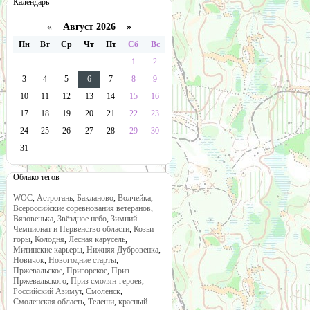
Календарь
«
Август 2026 »
Пн
Вт
Ср
Чт
Пт
Сб
Вс
1
2
3
4
5
6
7
8
9
10
11
12
13
14
15
16
17
18
19
20
21
22
23
24
25
26
27
28
29
30
31
Облако тегов
WOC
,
Астрогань
,
Бакланово
,
Волчейка
,
Всероссийские соревнования ветеранов
,
Вязовенька
,
Звёздное небо
,
Зимний
Чемпионат и Первенство области
,
Козьи
горы
,
Колодня
,
Лесная карусель
,
Митинские карьеры
,
Нижняя Дубровенка
,
Новичок
,
Новогодние старты
,
Пржевальское
,
Пригорское
,
Приз
Пржевальского
,
Приз смолян-героев
,
Российский Азимут
,
Смоленск
,
Смоленская область
,
Телеши
,
красный