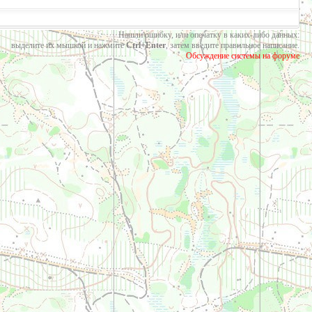
Нашли ошибку, или опечатку в каких-либо данных:
выделите их мышкой и нажмите
Ctrl+Enter
, затем введите правильное написание.
Обсуждение системы на форуме