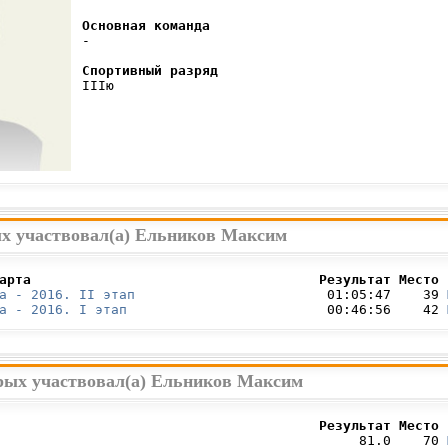
Основная команда
 -

Спортивный разряд
 IIIю

ых участвовал(а) Ельников Максим
арта                                    Результат Место 
а - 2016. II этап
                        01:05:47    39 
а - 2016. I этап
                         00:46:56    42 
орых участвовал(а) Ельников Максим
                                        Результат Место 
                                             81.0    70 