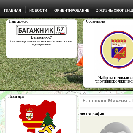
Наш спонсор
Образование
Багажник 67
Специализированный магазин автобагажников и всех
видов креплений
Набор на специализ
"СПОРТИВНОЕ ОРИЕНТИРО
Навигация
Ельников Максим - 
Фотография            