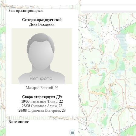
База ориентировщиков
Сегодня празднует свой
День Рождения
Макаров Евгений
, 26
Скоро отпразднуют ДР:
19/08
Рамазанов Тимур
, 22
26/08
Сулимова Алина
, 23
28/08
Стряпчева Екатерина
, 28
Ваше мнение