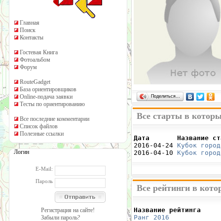
Главная
Поиск
Контакты
Гостевая Книга
Фотоальбом
Форум
RouteGadget
База ориентировщиков
Online-подача заявки
Поделиться…
Тесты по ориентированию
Все старты в котор
Все последние комментарии
Список файлов
Полезные ссылки
Дата       Название ст

2016-04-24 
Кубок город
Логин
2016-04-10 
Кубок город
E-Mail:
Пароль
Все рейтинги в кот
Название рейтинга     
Регистрация на сайте!
Ранг 2016
             
Забыли пароль?