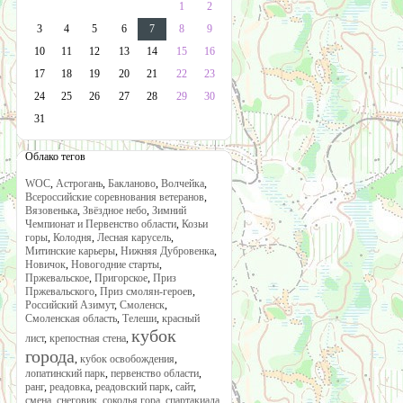
1
2
3
4
5
6
7
8
9
10
11
12
13
14
15
16
17
18
19
20
21
22
23
24
25
26
27
28
29
30
31
Облако тегов
WOC
,
Астрогань
,
Бакланово
,
Волчейка
,
Всероссийские соревнования ветеранов
,
Вязовенька
,
Звёздное небо
,
Зимний
Чемпионат и Первенство области
,
Козьи
горы
,
Колодня
,
Лесная карусель
,
Митинские карьеры
,
Нижняя Дубровенка
,
Новичок
,
Новогодние старты
,
Пржевальское
,
Пригорское
,
Приз
Пржевальского
,
Приз смолян-героев
,
Российский Азимут
,
Смоленск
,
Смоленская область
,
Телеши
,
красный
кубок
лист
,
крепостная стена
,
города
,
кубок освобождения
,
лопатинский парк
,
первенство области
,
ранг
,
реадовка
,
реадовский парк
,
сайт
,
смена
,
снеговик
,
соколья гора
,
спартакиада
,