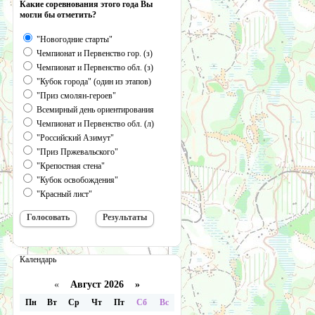
Какие соревнования этого года Вы
могли бы отметить?
"Новогодние старты"
Чемпионат и Первенство гор. (з)
Чемпионат и Первенство обл. (з)
"Кубок города" (один из этапов)
"Приз смолян-героев"
Всемирный день ориентирования
Чемпионат и Первенство обл. (л)
"Российский Азимут"
"Приз Пржевальского"
"Крепостная стена"
"Кубок освобождения"
"Красный лист"
Календарь
«
Август 2026 »
Пн
Вт
Ср
Чт
Пт
Сб
Вс