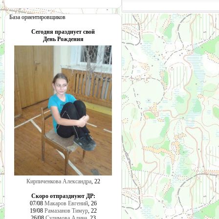
База ориентировщиков
Сегодня празднует свой
День Рождения
Кирпиченкова Александра
, 22
Скоро отпразднуют ДР:
07/08
Макаров Евгений
, 26
19/08
Рамазанов Тимур
, 22
26/08
Сулимова Алина
, 23