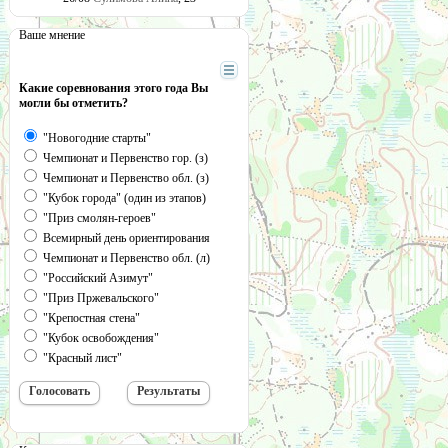
Ваше мнение
Какие соревнования этого года Вы
могли бы отметить?
"Новогодние старты"
Чемпионат и Первенство гор. (з)
Чемпионат и Первенство обл. (з)
"Кубок города" (один из этапов)
"Приз смолян-героев"
Всемирный день ориентирования
Чемпионат и Первенство обл. (л)
"Российский Азимут"
"Приз Пржевальского"
"Крепостная стена"
"Кубок освобождения"
"Красный лист"