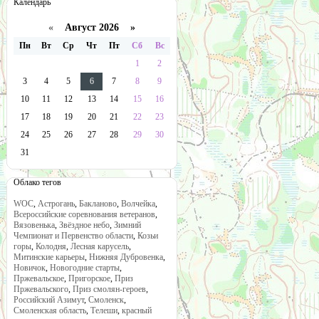
Календарь
«
Август 2026 »
Пн
Вт
Ср
Чт
Пт
Сб
Вс
1
2
3
4
5
6
7
8
9
10
11
12
13
14
15
16
17
18
19
20
21
22
23
24
25
26
27
28
29
30
31
Облако тегов
WOC
,
Астрогань
,
Бакланово
,
Волчейка
,
Всероссийские соревнования ветеранов
,
Вязовенька
,
Звёздное небо
,
Зимний
Чемпионат и Первенство области
,
Козьи
горы
,
Колодня
,
Лесная карусель
,
Митинские карьеры
,
Нижняя Дубровенка
,
Новичок
,
Новогодние старты
,
Пржевальское
,
Пригорское
,
Приз
Пржевальского
,
Приз смолян-героев
,
Российский Азимут
,
Смоленск
,
Смоленская область
,
Телеши
,
красный