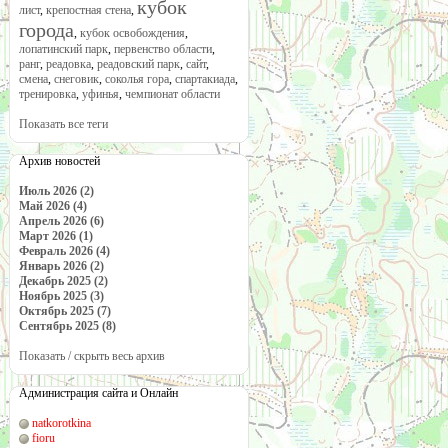
кубок
лист
,
крепостная стена
,
города
,
кубок освобождения
,
лопатинский парк
,
первенство области
,
ранг
,
реадовка
,
реадовский парк
,
сайт
,
смена
,
снеговик
,
соколья гора
,
спартакиада
,
тренировка
,
уфинья
,
чемпионат области
Показать все теги
Архив новостей
Июль 2026 (2)
Май 2026 (4)
Апрель 2026 (6)
Март 2026 (1)
Февраль 2026 (4)
Январь 2026 (2)
Декабрь 2025 (2)
Ноябрь 2025 (3)
Октябрь 2025 (7)
Сентябрь 2025 (8)
Показать / скрыть весь архив
Администрация сайта и Онлайн
natkorotkina
fioru