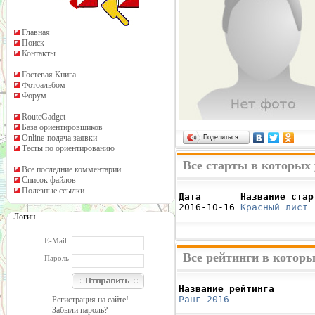
Главная
Поиск
Контакты
Гостевая Книга
Фотоальбом
Форум
RouteGadget
База ориентировщиков
Online-подача заявки
Поделиться…
Тесты по ориентированию
Все старты в которых
Все последние комментарии
Список файлов
Полезные ссылки
Дата       Название стар

2016-10-16 
Красный лист 
Логин
E-Mail:
Все рейтинги в котор
Пароль
Название рейтинга       
Ранг 2016
               
Регистрация на сайте!
Забыли пароль?