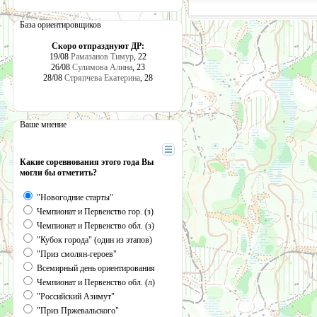
База ориентировщиков
Скоро отпразднуют ДР:
19/08
Рамазанов Тимур
, 22
26/08
Сулимова Алина
, 23
28/08
Стряпчева Екатерина
, 28
Ваше мнение
Какие соревнования этого года Вы
могли бы отметить?
"Новогодние старты"
Чемпионат и Первенство гор. (з)
Чемпионат и Первенство обл. (з)
"Кубок города" (один из этапов)
"Приз смолян-героев"
Всемирный день ориентирования
Чемпионат и Первенство обл. (л)
"Российский Азимут"
"Приз Пржевальского"