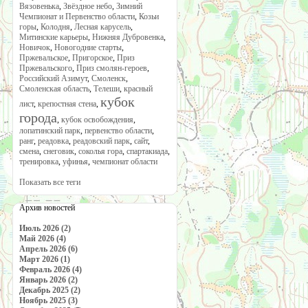
Вязовенька
,
Звёздное небо
,
Зимний
Чемпионат и Первенство области
,
Козьи
горы
,
Колодня
,
Лесная карусель
,
Митинские карьеры
,
Нижняя Дубровенка
,
Новичок
,
Новогодние старты
,
Пржевальское
,
Пригорское
,
Приз
Пржевальского
,
Приз смолян-героев
,
Российский Азимут
,
Смоленск
,
Смоленская область
,
Телеши
,
красный
кубок
лист
,
крепостная стена
,
города
,
кубок освобождения
,
лопатинский парк
,
первенство области
,
ранг
,
реадовка
,
реадовский парк
,
сайт
,
смена
,
снеговик
,
соколья гора
,
спартакиада
,
тренировка
,
уфинья
,
чемпионат области
Показать все теги
Архив новостей
Июль 2026 (2)
Май 2026 (4)
Апрель 2026 (6)
Март 2026 (1)
Февраль 2026 (4)
Январь 2026 (2)
Декабрь 2025 (2)
Ноябрь 2025 (3)