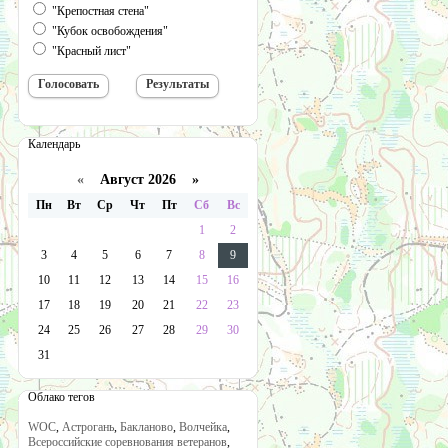
"Крепостная стена"
"Кубок освобождения"
"Красный лист"
Календарь
«
Август 2026 »
Пн
Вт
Ср
Чт
Пт
Сб
Вс
1
2
3
4
5
6
7
8
9
10
11
12
13
14
15
16
17
18
19
20
21
22
23
24
25
26
27
28
29
30
31
Облако тегов
WOC
,
Астрогань
,
Бакланово
,
Волчейка
,
Всероссийские соревнования ветеранов
,