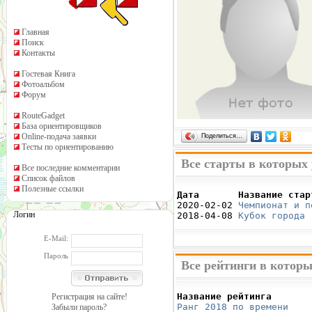
Главная
Поиск
Контакты
Гостевая Книга
Фотоальбом
Форум
RouteGadget
База ориентировщиков
Online-подача заявки
Поделиться…
Тесты по ориентированию
Все старты в которых 
Все последние комментарии
Список файлов
Полезные ссылки
Дата       Название стар

2020-02-02 
Чемпионат и п
Логин
2018-04-08 
Кубок города 
E-Mail:
Пароль
Все рейтинги в которы
Название рейтинга       
Регистрация на сайте!
Ранг 2018 по времени
    
Забыли пароль?