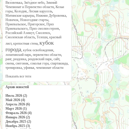
Вязовенька
,
Звёздное небо
,
Зимний
Чемпионат и Первенство области
,
Козьи
горы
,
Колодня
,
Лесная карусель
,
Митинские карьеры
,
Нижняя Дубровенка
,
Новичок
,
Новогодние старты
,
Пржевальское
,
Пригорское
,
Приз
Пржевальского
,
Приз смолян-героев
,
Российский Азимут
,
Смоленск
,
Смоленская область
,
Телеши
,
красный
кубок
лист
,
крепостная стена
,
города
,
кубок освобождения
,
лопатинский парк
,
первенство области
,
ранг
,
реадовка
,
реадовский парк
,
сайт
,
смена
,
снеговик
,
соколья гора
,
спартакиада
,
тренировка
,
уфинья
,
чемпионат области
Показать все теги
Архив новостей
Июль 2026 (2)
Май 2026 (4)
Апрель 2026 (6)
Март 2026 (1)
Февраль 2026 (4)
Январь 2026 (2)
Декабрь 2025 (2)
Ноябрь 2025 (3)