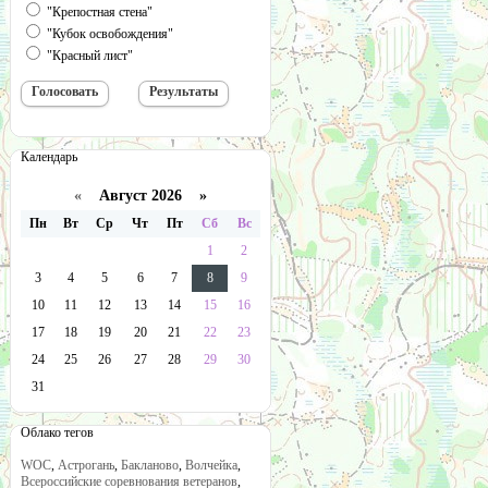
"Крепостная стена"
"Кубок освобождения"
"Красный лист"
Календарь
«
Август 2026 »
Пн
Вт
Ср
Чт
Пт
Сб
Вс
1
2
3
4
5
6
7
8
9
10
11
12
13
14
15
16
17
18
19
20
21
22
23
24
25
26
27
28
29
30
31
Облако тегов
WOC
,
Астрогань
,
Бакланово
,
Волчейка
,
Всероссийские соревнования ветеранов
,