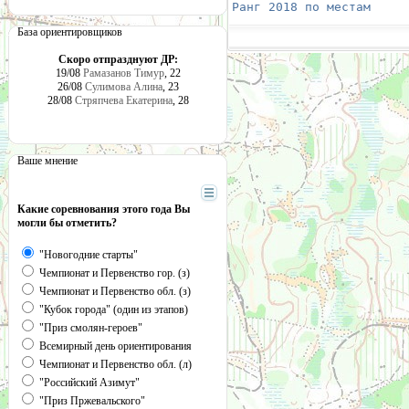
Ранг 2018 по местам
     
База ориентировщиков
Скоро отпразднуют ДР:
19/08
Рамазанов Тимур
, 22
26/08
Сулимова Алина
, 23
28/08
Стряпчева Екатерина
, 28
Ваше мнение
Какие соревнования этого года Вы
могли бы отметить?
"Новогодние старты"
Чемпионат и Первенство гор. (з)
Чемпионат и Первенство обл. (з)
"Кубок города" (один из этапов)
"Приз смолян-героев"
Всемирный день ориентирования
Чемпионат и Первенство обл. (л)
"Российский Азимут"
"Приз Пржевальского"