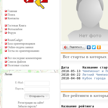
Главная
Поиск
Контакты
Гостевая Книга
Фотоальбом
Форум
RouteGadget
База ориентировщиков
Online-подача заявки
Поделиться…
Тесты по ориентированию
Все старты в которых
Все последние комментарии
Список файлов
Полезные ссылки
Дата       Название стар

2018-05-13 
Чемпионат и П
Логин
2018-04-22 
Летний Чемпио
2018-04-08 
Кубок города 
E-Mail:
Пароль
Все рейтинги в котор
Регистрация на сайте!
Название рейтинга       
Забыли пароль?