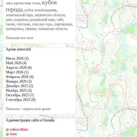
кубок
лист
,
крепостная стена
,
города
,
кубок освобождения
,
лопатинский парк
,
первенство области
,
ранг
,
реадовка
,
реадовский парк
,
сайт
,
смена
,
снеговик
,
соколья гора
,
спартакиада
,
тренировка
,
уфинья
,
чемпионат области
Показать все теги
Архив новостей
Июль 2026 (2)
Май 2026 (4)
Апрель 2026 (6)
Март 2026 (1)
Февраль 2026 (4)
Январь 2026 (2)
Декабрь 2025 (2)
Ноябрь 2025 (3)
Октябрь 2025 (7)
Сентябрь 2025 (8)
Показать / скрыть весь архив
Администрация сайта и Онлайн
natkorotkina
fioru