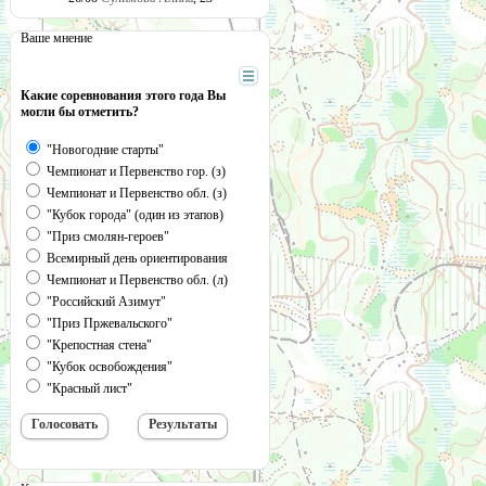
Ваше мнение
Какие соревнования этого года Вы
могли бы отметить?
"Новогодние старты"
Чемпионат и Первенство гор. (з)
Чемпионат и Первенство обл. (з)
"Кубок города" (один из этапов)
"Приз смолян-героев"
Всемирный день ориентирования
Чемпионат и Первенство обл. (л)
"Российский Азимут"
"Приз Пржевальского"
"Крепостная стена"
"Кубок освобождения"
"Красный лист"