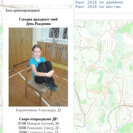
Ранг 2018 по времени
    
Ранг 2018 по местам
     
База ориентировщиков
Сегодня празднует свой
День Рождения
Кирпиченкова Александра
, 22
Скоро отпразднуют ДР:
07/08
Макаров Евгений
, 26
19/08
Рамазанов Тимур
, 22
26/08
Сулимова Алина
, 23