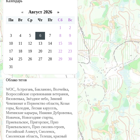
Календарь
«
Август 2026 »
Пн
Вт
Ср
Чт
Пт
Сб
Вс
1
2
3
4
5
6
7
8
9
10
11
12
13
14
15
16
17
18
19
20
21
22
23
24
25
26
27
28
29
30
31
Облако тегов
WOC
,
Астрогань
,
Бакланово
,
Волчейка
,
Всероссийские соревнования ветеранов
,
Вязовенька
,
Звёздное небо
,
Зимний
Чемпионат и Первенство области
,
Козьи
горы
,
Колодня
,
Лесная карусель
,
Митинские карьеры
,
Нижняя Дубровенка
,
Новичок
,
Новогодние старты
,
Пржевальское
,
Пригорское
,
Приз
Пржевальского
,
Приз смолян-героев
,
Российский Азимут
,
Смоленск
,
Смоленская область
,
Телеши
,
красный