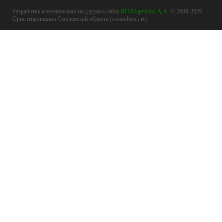
Разработка и техническая поддержка сайта
ИП Марченко А.А.
© 2009-2026
Ориентировщики Смоленской области (o-smolensk.ru)