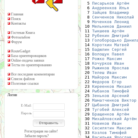
  5 
Писарьков Артём
   
  6 
Андреенков Илья
   
  7 
Зайцев Владимир
   
Главная
  8 
Сенченков Николай
 
Поиск
  9 
Моченков Леонид
   
Контакты
 10 
Мельников Даниил
  
 11 
Тыкшеев Артём
     
Гостевая Книга
 12 
Рубекин Дмитрий
   
Фотоальбом
 13 
Голобородько Данил
Форум
 14 
Короткин Матвей
   
 15 
Бадюлин Сергей
    
RouteGadget
 16 
Волощук Павел
     
База ориентировщиков
 17 
Рожко Максим
      
Online-подача заявки
 18 
Кочурков Иван
     
Тесты по ориентированию
 19 
Рыжиков Ярослав
   
 20 
Телеш Иван
        
Все последние комментарии
 21 
Майоров Максим
    
Список файлов
 22 
Федоров Егор
      
Полезные ссылки
 23 
Киреенков Михаил
  
 24 
Рыбаков Тимофей
   
Логин
 25 
Зеньков Арсений
   
 26 
Маматченков Виктор
 27 
Цыбанов Дмитрий
   
E-Mail:
 28 
Тугобей Алексей
   
Пароль
 29 
Бращенков Артём
   
 30 
Михайловский Артём
 31 
Новиков Иван
      
 32 
Сесилятин Максим
  
Регистрация на сайте!
 33 
Козлов Тимофей
    
Забыли пароль?
 34 
Васильев Ярослав
  