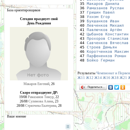
 35 
Макаров Данила
    
 36 
Рамазанов Руслан
  
База ориентировщиков
 37 
Гришин Павел
      
 38 
Ухнэм Егор
        
Сегодня празднует свой
 39 
Букшанков Иван
    
День Рождения
 40 
Левченков Михаил
  
 41 
Павлючков Артём
   
 42 
Цыбанов Константин
 43 
Прохоров Станислав
 44 
Савченков Вячеслав
 45 
Строев Демьян
     
 46 
Коротченков Максим
 47 
Парфененков Роман
 
 48 
Бойко Герман
      
Результаты
Чемпионат и Первен
Ж11
Ж12
Ж14
Ж16
Ж18
Ж21
Макаров Евгений
, 26
Поделиться…
Скоро отпразднуют ДР:
19/08
Рамазанов Тимур
, 22
26/08
Сулимова Алина
, 23
28/08
Стряпчева Екатерина
, 28
Ваше мнение