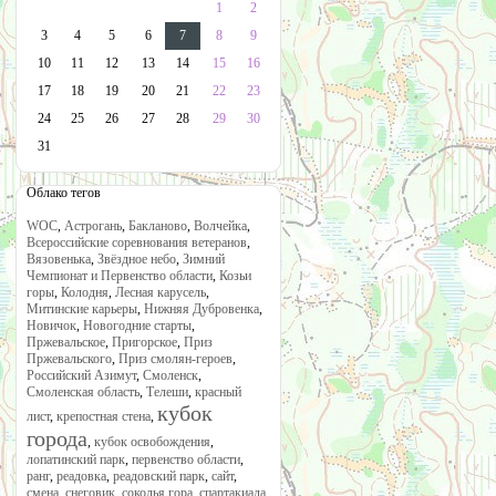
1
2
3
4
5
6
7
8
9
10
11
12
13
14
15
16
17
18
19
20
21
22
23
24
25
26
27
28
29
30
31
Облако тегов
WOC
,
Астрогань
,
Бакланово
,
Волчейка
,
Всероссийские соревнования ветеранов
,
Вязовенька
,
Звёздное небо
,
Зимний
Чемпионат и Первенство области
,
Козьи
горы
,
Колодня
,
Лесная карусель
,
Митинские карьеры
,
Нижняя Дубровенка
,
Новичок
,
Новогодние старты
,
Пржевальское
,
Пригорское
,
Приз
Пржевальского
,
Приз смолян-героев
,
Российский Азимут
,
Смоленск
,
Смоленская область
,
Телеши
,
красный
кубок
лист
,
крепостная стена
,
города
,
кубок освобождения
,
лопатинский парк
,
первенство области
,
ранг
,
реадовка
,
реадовский парк
,
сайт
,
смена
,
снеговик
,
соколья гора
,
спартакиада
,