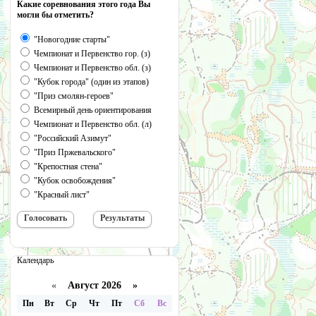
Какие соревнования этого года Вы
могли бы отметить?
"Новогодние старты"
Чемпионат и Первенство гор. (з)
Чемпионат и Первенство обл. (з)
"Кубок города" (один из этапов)
"Приз смолян-героев"
Всемирный день ориентирования
Чемпионат и Первенство обл. (л)
"Российский Азимут"
"Приз Пржевальского"
"Крепостная стена"
"Кубок освобождения"
"Красный лист"
Календарь
«
Август 2026 »
Пн
Вт
Ср
Чт
Пт
Сб
Вс