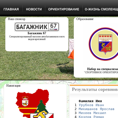
Наш спонсор
Образование
Багажник 67
Специализированный магазин автобагажников и всех
видов креплений
Набор на специализ
"СПОРТИВНОЕ ОРИЕНТИРО
Навигация
Результаты соревнов
    Фамилия Имя       

  1 
Урубков Иван
      
  2 
Микишанов Ярослав
 
  3 
Михеев Михаил
     
  4 
Козлов Роман
      