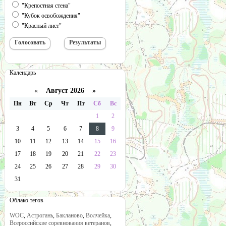
"Крепостная стена"
"Кубок освобождения"
"Красный лист"
Календарь
«
Август 2026 »
Пн
Вт
Ср
Чт
Пт
Сб
Вс
1
2
3
4
5
6
7
8
9
10
11
12
13
14
15
16
17
18
19
20
21
22
23
24
25
26
27
28
29
30
31
Облако тегов
WOC
,
Астрогань
,
Бакланово
,
Волчейка
,
Всероссийские соревнования ветеранов
,