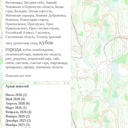
Вязовенька
,
Звёздное небо
,
Зимний
Чемпионат и Первенство области
,
Козьи
горы
,
Колодня
,
Лесная карусель
,
Митинские карьеры
,
Нижняя Дубровенка
,
Новичок
,
Новогодние старты
,
Пржевальское
,
Пригорское
,
Приз
Пржевальского
,
Приз смолян-героев
,
Российский Азимут
,
Смоленск
,
Смоленская область
,
Телеши
,
красный
кубок
лист
,
крепостная стена
,
города
,
кубок освобождения
,
лопатинский парк
,
первенство области
,
ранг
,
реадовка
,
реадовский парк
,
сайт
,
смена
,
снеговик
,
соколья гора
,
спартакиада
,
тренировка
,
уфинья
,
чемпионат области
Показать все теги
Архив новостей
Июль 2026 (2)
Май 2026 (4)
Апрель 2026 (6)
Март 2026 (1)
Февраль 2026 (4)
Январь 2026 (2)
Декабрь 2025 (2)
Ноябрь 2025 (3)