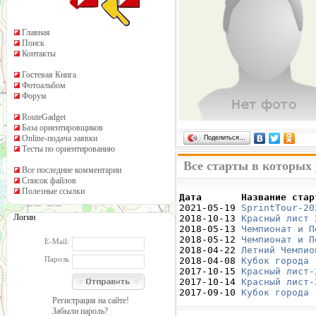
Главная
Поиск
Контакты
Гостевая Книга
Фотоальбом
Форум
RouteGadget
База ориентировщиков
Online-подача заявки
Поделиться…
Тесты по ориентированию
Все старты в которых
Все последние комментарии
Список файлов
Полезные ссылки
Дата       Название стар

2021-05-19 
SprintTour-20
Логин
2018-10-13 
Красный лист 
2018-05-13 
Чемпионат и П
2018-05-12 
Чемпионат и П
E-Mail:
2018-04-22 
Летний Чемпио
Пароль
2018-04-08 
Кубок города 
2017-10-15 
Красный лист-
2017-10-14 
Красный лист-
2017-09-10 
Кубок города 
Регистрация на сайте!
Забыли пароль?