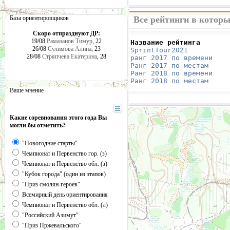
База ориентировщиков
Все рейтинги в котор
Скоро отпразднуют ДР:
19/08
Рамазанов Тимур
, 22
Название рейтинга       
26/08
Сулимова Алина
, 23
SprintTour2021
          
28/08
Стряпчева Екатерина
, 28
ранг 2017 по времени
    
Ранг 2017 по местам
     
Ранг 2018 по времени
    
Ранг 2018 по местам
     
Ваше мнение
Какие соревнования этого года Вы
могли бы отметить?
"Новогодние старты"
Чемпионат и Первенство гор. (з)
Чемпионат и Первенство обл. (з)
"Кубок города" (один из этапов)
"Приз смолян-героев"
Всемирный день ориентирования
Чемпионат и Первенство обл. (л)
"Российский Азимут"
"Приз Пржевальского"