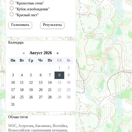
"Крепостная стена"
"Кубок освобождения"
"Красный лист"
Календарь
«
Август 2026 »
Пн
Вт
Ср
Чт
Пт
Сб
Вс
1
2
3
4
5
6
7
8
9
10
11
12
13
14
15
16
17
18
19
20
21
22
23
24
25
26
27
28
29
30
31
Облако тегов
WOC
,
Астрогань
,
Бакланово
,
Волчейка
,
Всероссийские соревнования ветеранов
,