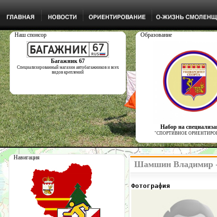
Наш спонсор
Образование
Багажник 67
Специализированный магазин автобагажников и всех
видов креплений
Набор на специализ
"СПОРТИВНОЕ ОРИЕНТИРО
Навигация
Шамшин Владимир -
Фотография            