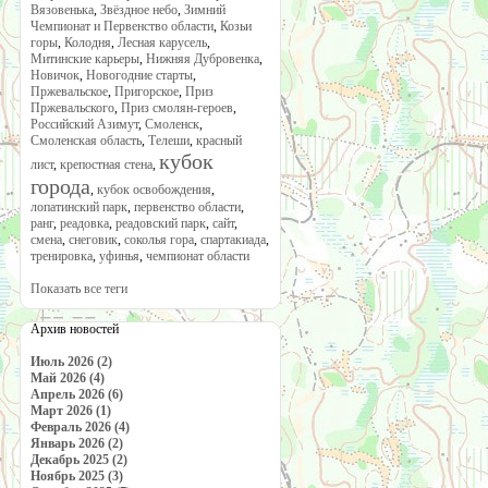
Вязовенька
,
Звёздное небо
,
Зимний
Чемпионат и Первенство области
,
Козьи
горы
,
Колодня
,
Лесная карусель
,
Митинские карьеры
,
Нижняя Дубровенка
,
Новичок
,
Новогодние старты
,
Пржевальское
,
Пригорское
,
Приз
Пржевальского
,
Приз смолян-героев
,
Российский Азимут
,
Смоленск
,
Смоленская область
,
Телеши
,
красный
кубок
лист
,
крепостная стена
,
города
,
кубок освобождения
,
лопатинский парк
,
первенство области
,
ранг
,
реадовка
,
реадовский парк
,
сайт
,
смена
,
снеговик
,
соколья гора
,
спартакиада
,
тренировка
,
уфинья
,
чемпионат области
Показать все теги
Архив новостей
Июль 2026 (2)
Май 2026 (4)
Апрель 2026 (6)
Март 2026 (1)
Февраль 2026 (4)
Январь 2026 (2)
Декабрь 2025 (2)
Ноябрь 2025 (3)