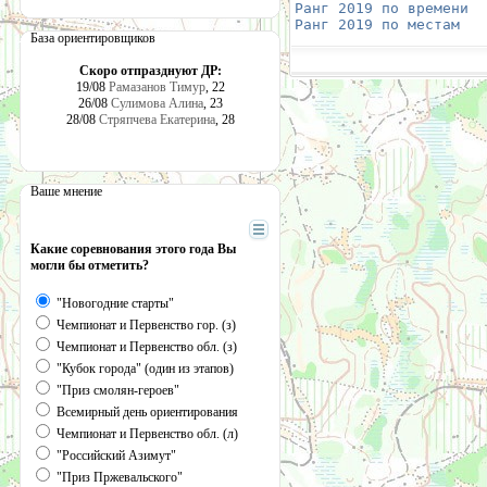
Ранг 2019 по времени
  
Ранг 2019 по местам
   
База ориентировщиков
Скоро отпразднуют ДР:
19/08
Рамазанов Тимур
, 22
26/08
Сулимова Алина
, 23
28/08
Стряпчева Екатерина
, 28
Ваше мнение
Какие соревнования этого года Вы
могли бы отметить?
"Новогодние старты"
Чемпионат и Первенство гор. (з)
Чемпионат и Первенство обл. (з)
"Кубок города" (один из этапов)
"Приз смолян-героев"
Всемирный день ориентирования
Чемпионат и Первенство обл. (л)
"Российский Азимут"
"Приз Пржевальского"