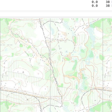
                                              0.0    38 
                                              0.0    38 