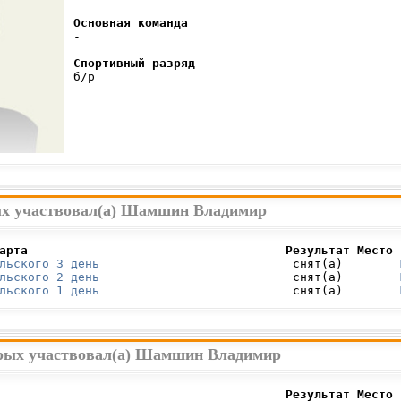
Основная команда
 -

Спортивный разряд
 б/р

ых участвовал(а) Шамшин Владимир
арта                                    Результат Место 
льского 3 день
                           снят(а)        
льского 2 день
                           снят(а)        
льского 1 день
                           снят(а)        
орых участвовал(а) Шамшин Владимир
                                        Результат Место 