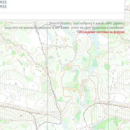
М35
М35
Нашли ошибку, или опечатку в каких-либо данных:
выделите их мышкой и нажмите
Ctrl+Enter
, затем введите правильное написание.
Обсуждение системы на форуме