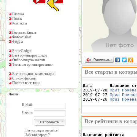
Главная
Поиск
Контакты
Гостевая Книга
Фотоальбом
Форум
RouteGadget
База ориентировщиков
Online-подача заявки
Поделиться…
Тесты по ориентированию
Все старты в котор
Все последние комментарии
Список файлов
Полезные ссылки
Дата       Название ст

2019-07-28 
Приз Пржева
Логин
2019-07-27 
Приз Пржева
2019-07-26 
Приз Пржева
E-Mail:
Пароль
Все рейтинги в кот
Регистрация на сайте!
Название рейтинга     
Забыли пароль?