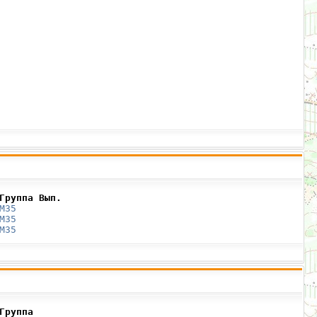
Группа Вып.
М35
М35
М35
Группа