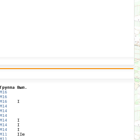
Группа Вып.
М16
М16
М16
    I

М14
М14
М14
М14
    I

М14
    I

М14
    I

М11
    IIю

М11