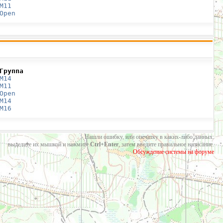
М11
Open
Группа
М14
М11
Open
М14
М16
Нашли ошибку, или опечатку в каких-либо данных:
выделите их мышкой и нажмите
Ctrl+Enter
, затем введите правильное написание.
Обсуждение системы на форуме