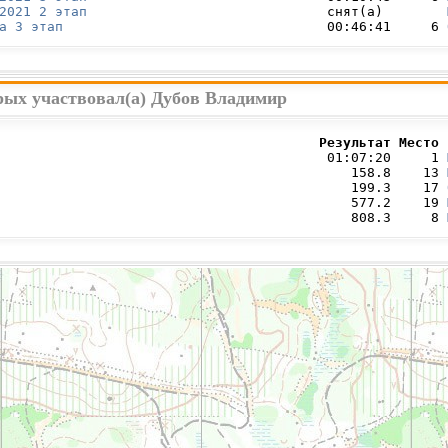
2021 2 этап
                              снят(а)        
а 3 этап
                                 00:46:41     6 
рых участвовал(а) Дубов Владимир
                                        Результат Место 
                                         01:07:20     1 
                                            158.8    13 
                                            199.3    17 
                                            577.2    19 
                                            808.3     8 