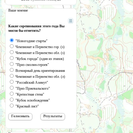
Ваше мнение
Какие соревнования этого года Вы
могли бы отметить?
"Новогодние старты"
Чемпионат и Первенство гор. (з)
Чемпионат и Первенство обл. (з)
"Кубок города" (один из этапов)
"Приз смолян-героев"
Всемирный день ориентирования
Чемпионат и Первенство обл. (л)
"Российский Азимут"
"Приз Пржевальского"
"Крепостная стена"
"Кубок освобождения"
"Красный лист"