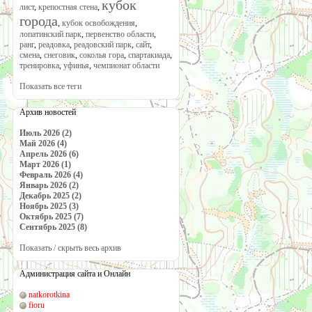
кубок
лист
,
крепостная стена
,
города
,
кубок освобождения
,
лопатинский парк
,
первенство области
,
ранг
,
реадовка
,
реадовский парк
,
сайт
,
смена
,
снеговик
,
соколья гора
,
спартакиада
,
тренировка
,
уфинья
,
чемпионат области
Показать все теги
Архив новостей
Июль 2026 (2)
Май 2026 (4)
Апрель 2026 (6)
Март 2026 (1)
Февраль 2026 (4)
Январь 2026 (2)
Декабрь 2025 (2)
Ноябрь 2025 (3)
Октябрь 2025 (7)
Сентябрь 2025 (8)
Показать / скрыть весь архив
Администрация сайта и Онлайн
natkorotkina
fioru