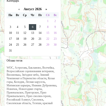
Календарь
«
Август 2026 »
Пн
Вт
Ср
Чт
Пт
Сб
Вс
1
2
3
4
5
6
7
8
9
10
11
12
13
14
15
16
17
18
19
20
21
22
23
24
25
26
27
28
29
30
31
Облако тегов
WOC
,
Астрогань
,
Бакланово
,
Волчейка
,
Всероссийские соревнования ветеранов
,
Вязовенька
,
Звёздное небо
,
Зимний
Чемпионат и Первенство области
,
Козьи
горы
,
Колодня
,
Лесная карусель
,
Митинские карьеры
,
Нижняя Дубровенка
,
Новичок
,
Новогодние старты
,
Пржевальское
,
Пригорское
,
Приз
Пржевальского
,
Приз смолян-героев
,
Российский Азимут
,
Смоленск
,
Смоленская область
,
Телеши
,
красный