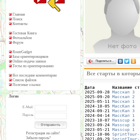
Главная
Поиск
Контакты
Гостевая Книга
Фотоальбом
Форум
RouteGadget
База ориентировщиков
Online-подача заявки
Поделиться…
Тесты по ориентированию
Все старты в котор
Все последние комментарии
Список файлов
Полезные ссылки
Дата       Название ст

2025-09-28 
Масскап 3
  
Логин
2025-09-20 
Масскап 2
  
2025-05-11 
Масскап 1
  
2024-10-05 
МассКап 4
  
E-Mail:
2024-09-21 
МассКап 3
  
Пароль
2024-04-14 
МассКап 1
  
2023-10-07 
Masscup 4
  
2023-09-24 
Masscup 3
  
2023-05-21 
Masscup 1
  
Регистрация на сайте!
2021-10-06 
SprintTour-
Забыли пароль?
2021-09-29 
SprintTour-