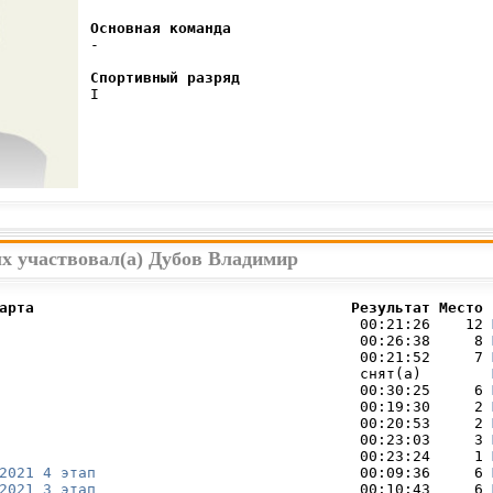
Основная команда
 -

Спортивный разряд
 I

ых участвовал(а) Дубов Владимир
арта                                    Результат Место 
                                         00:21:26    12 
                                         00:26:38     8 
                                         00:21:52     7 
                                         снят(а)        
                                         00:30:25     6 
                                         00:19:30     2 
                                         00:20:53     2 
                                         00:23:03     3 
                                         00:23:24     1 
2021 4 этап
                              00:09:36     6 
2021 3 этап
                              00:10:43     6 