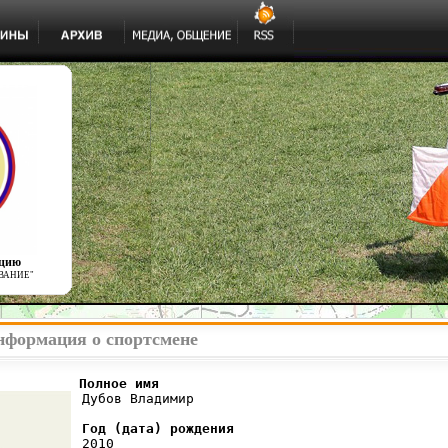
ацию
ВАНИЕ"
нформация о спортсмене
          Полное имя
 Дубов Владимир

Год (дата) рождения
 2010
