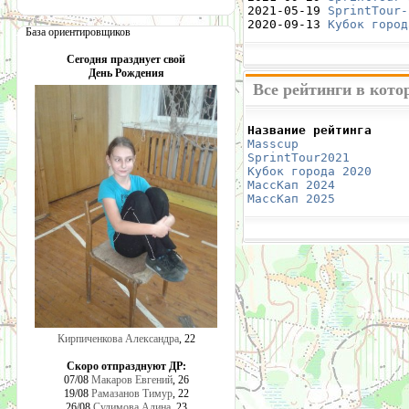
2021-05-19 
SprintTour-
2020-09-13 
Кубок город
База ориентировщиков
Сегодня празднует свой
День Рождения
Все рейтинги в кото
Название рейтинга     
Masscup 
              
SprintTour2021
        
Кубок города 2020
     
МассКап 2024
          
МассКап 2025
          
Кирпиченкова Александра
, 22
Скоро отпразднуют ДР:
07/08
Макаров Евгений
, 26
19/08
Рамазанов Тимур
, 22
26/08
Сулимова Алина
, 23