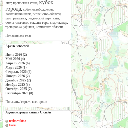
кубок
лист
,
крепостная стена
,
города
,
кубок освобождения
,
лопатинский парк
,
первенство области
,
ранг
,
реадовка
,
реадовский парк
,
сайт
,
смена
,
снеговик
,
соколья гора
,
спартакиада
,
тренировка
,
уфинья
,
чемпионат области
Показать все теги
Архив новостей
Июль 2026 (2)
Май 2026 (4)
Апрель 2026 (6)
Март 2026 (1)
Февраль 2026 (4)
Январь 2026 (2)
Декабрь 2025 (2)
Ноябрь 2025 (3)
Октябрь 2025 (7)
Сентябрь 2025 (8)
Показать / скрыть весь архив
Администрация сайта и Онлайн
natkorotkina
fioru