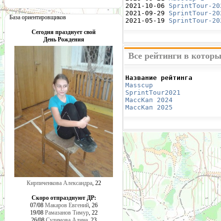
2021-10-06 
SprintTour-20
2021-09-29 
SprintTour-20
База ориентировщиков
2021-05-19 
SprintTour-20
Сегодня празднует свой
День Рождения
Все рейтинги в которы
Название рейтинга       
Masscup 
                
SprintTour2021
          
МассКап 2024
            
МассКап 2025
            
Кирпиченкова Александра
, 22
Скоро отпразднуют ДР:
07/08
Макаров Евгений
, 26
19/08
Рамазанов Тимур
, 22
26/08
Сулимова Алина
, 23