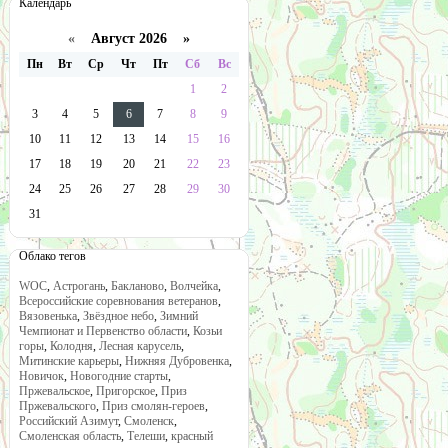
Календарь
«
Август 2026 »
Пн
Вт
Ср
Чт
Пт
Сб
Вс
1
2
3
4
5
6
7
8
9
10
11
12
13
14
15
16
17
18
19
20
21
22
23
24
25
26
27
28
29
30
31
Облако тегов
WOC
,
Астрогань
,
Бакланово
,
Волчейка
,
Всероссийские соревнования ветеранов
,
Вязовенька
,
Звёздное небо
,
Зимний
Чемпионат и Первенство области
,
Козьи
горы
,
Колодня
,
Лесная карусель
,
Митинские карьеры
,
Нижняя Дубровенка
,
Новичок
,
Новогодние старты
,
Пржевальское
,
Пригорское
,
Приз
Пржевальского
,
Приз смолян-героев
,
Российский Азимут
,
Смоленск
,
Смоленская область
,
Телеши
,
красный