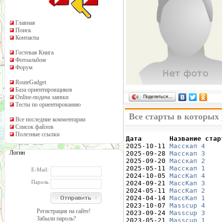
Главная
Поиск
Контакты
Гостевая Книга
Фотоальбом
Форум
RouteGadget
База ориентировщиков
Online-подача заявки
Поделиться…
Тесты по ориентированию
Все старты в которых
Все последние комментарии
Список файлов
Полезные ссылки
Дата       Название стар

2025-10-11 
Масскап 4
    
Логин
2025-09-28 
Масскап 3
    
2025-09-20 
Масскап 2
    
2025-05-11 
Масскап 1
    
E-Mail:
2024-10-05 
МассКап 4
    
Пароль
2024-09-21 
МассКап 3
    
2024-05-11 
МассКап 2
    
2024-04-14 
МассКап 1
    
2023-10-07 
Masscup 4
    
Регистрация на сайте!
2023-09-24 
Masscup 3
    
Забыли пароль?
2023-05-21 
Masscup 1
    