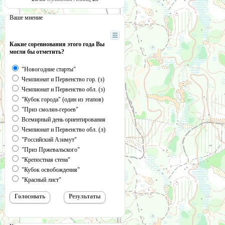
Ваше мнение
Какие соревнования этого года Вы
могли бы отметить?
"Новогодние старты"
Чемпионат и Первенство гор. (з)
Чемпионат и Первенство обл. (з)
"Кубок города" (один из этапов)
"Приз смолян-героев"
Всемирный день ориентирования
Чемпионат и Первенство обл. (л)
"Российский Азимут"
"Приз Пржевальского"
"Крепостная стена"
"Кубок освобождения"
"Красный лист"