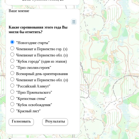
Ваше мнение
Какие соревнования этого года Вы
могли бы отметить?
"Новогодние старты"
Чемпионат и Первенство гор. (з)
Чемпионат и Первенство обл. (з)
"Кубок города" (один из этапов)
"Приз смолян-героев"
Всемирный день ориентирования
Чемпионат и Первенство обл. (л)
"Российский Азимут"
"Приз Пржевальского"
"Крепостная стена"
"Кубок освобождения"
"Красный лист"