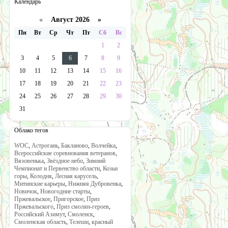
Календарь
«
Август 2026 »
Пн
Вт
Ср
Чт
Пт
Сб
Вс
1
2
3
4
5
6
7
8
9
10
11
12
13
14
15
16
17
18
19
20
21
22
23
24
25
26
27
28
29
30
31
Облако тегов
WOC
,
Астрогань
,
Бакланово
,
Волчейка
,
Всероссийские соревнования ветеранов
,
Вязовенька
,
Звёздное небо
,
Зимний
Чемпионат и Первенство области
,
Козьи
горы
,
Колодня
,
Лесная карусель
,
Митинские карьеры
,
Нижняя Дубровенка
,
Новичок
,
Новогодние старты
,
Пржевальское
,
Пригорское
,
Приз
Пржевальского
,
Приз смолян-героев
,
Российский Азимут
,
Смоленск
,
Смоленская область
,
Телеши
,
красный