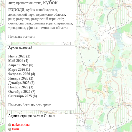
кубок
лист
,
крепостная стена
,
города
,
кубок освобождения
,
лопатинский парк
,
первенство области
,
ранг
,
реадовка
,
реадовский парк
,
сайт
,
смена
,
снеговик
,
соколья гора
,
спартакиада
,
тренировка
,
уфинья
,
чемпионат области
Показать все теги
Архив новостей
Июль 2026 (2)
Май 2026 (4)
Апрель 2026 (6)
Март 2026 (1)
Февраль 2026 (4)
Январь 2026 (2)
Декабрь 2025 (2)
Ноябрь 2025 (3)
Октябрь 2025 (7)
Сентябрь 2025 (8)
Показать / скрыть весь архив
Администрация сайта и Онлайн
natkorotkina
fioru