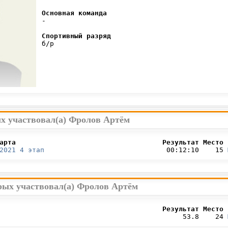
Основная команда
 -

Спортивный разряд
 б/р

ых участвовал(а) Фролов Артём
арта                                    Результат Место 
2021 4 этап
                              00:12:10    15 
орых участвовал(а) Фролов Артём
                                        Результат Место 
                                             53.8    24 