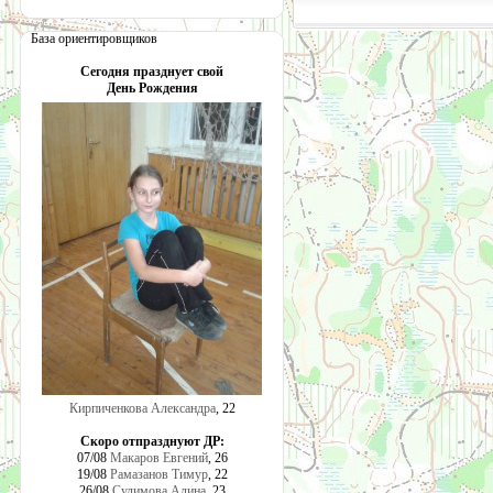
База ориентировщиков
Сегодня празднует свой
День Рождения
Кирпиченкова Александра
, 22
Скоро отпразднуют ДР:
07/08
Макаров Евгений
, 26
19/08
Рамазанов Тимур
, 22
26/08
Сулимова Алина
, 23