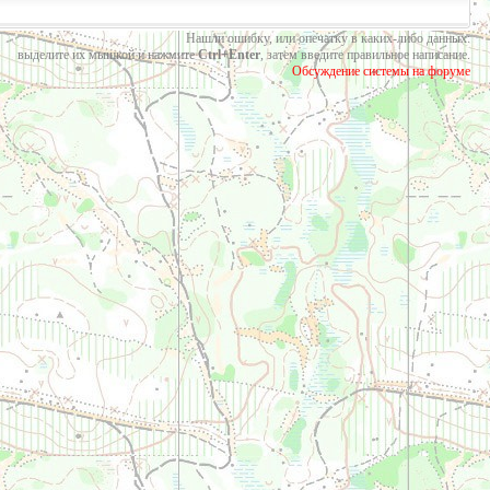
Нашли ошибку, или опечатку в каких-либо данных:
выделите их мышкой и нажмите
Ctrl+Enter
, затем введите правильное написание.
Обсуждение системы на форуме