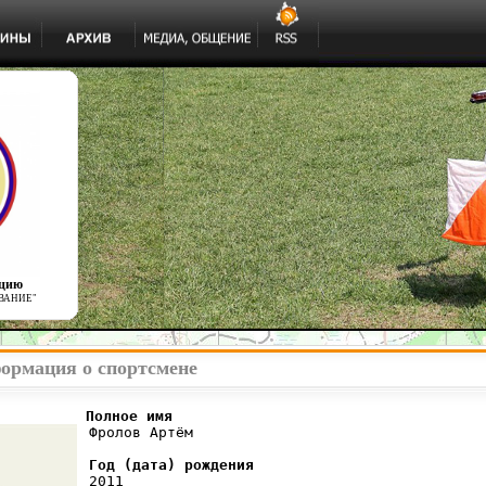
ацию
ВАНИЕ"
ормация о спортсмене
          Полное имя
 Фролов Артём

Год (дата) рождения
 2011
