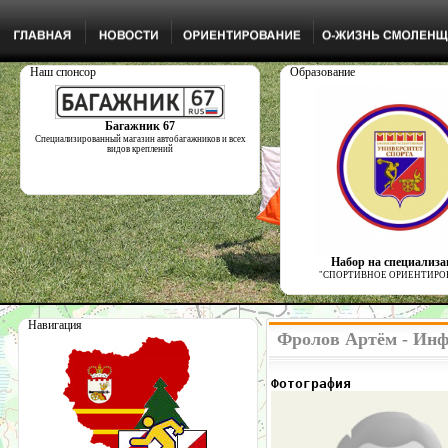
Наш спонсор
Образование
Багажник 67
Специализированный магазин автобагажников и всех
видов креплений
Набор на специализ
"СПОРТИВНОЕ ОРИЕНТИРО
Навигация
Фролов Артём - Инф
Фотография            