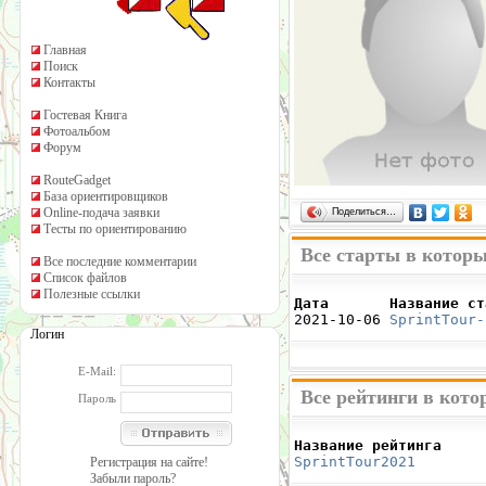
Главная
Поиск
Контакты
Гостевая Книга
Фотоальбом
Форум
RouteGadget
База ориентировщиков
Online-подача заявки
Поделиться…
Тесты по ориентированию
Все старты в котор
Все последние комментарии
Список файлов
Полезные ссылки
Дата       Название ст

2021-10-06 
SprintTour-
Логин
E-Mail:
Все рейтинги в кот
Пароль
Название рейтинга     
SprintTour2021
        
Регистрация на сайте!
Забыли пароль?