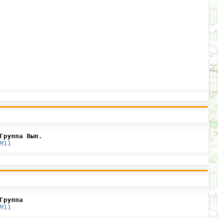
Группа Вып.
М11
Группа
М11