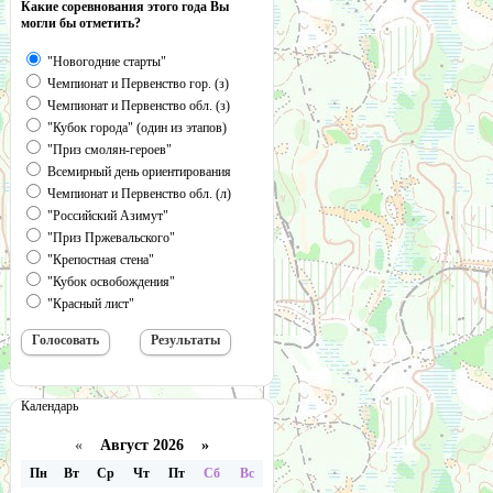
Какие соревнования этого года Вы
могли бы отметить?
"Новогодние старты"
Чемпионат и Первенство гор. (з)
Чемпионат и Первенство обл. (з)
"Кубок города" (один из этапов)
"Приз смолян-героев"
Всемирный день ориентирования
Чемпионат и Первенство обл. (л)
"Российский Азимут"
"Приз Пржевальского"
"Крепостная стена"
"Кубок освобождения"
"Красный лист"
Календарь
«
Август 2026 »
Пн
Вт
Ср
Чт
Пт
Сб
Вс