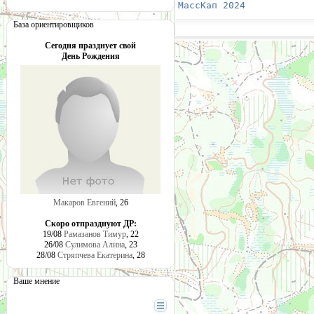
МассКап 2024
            
База ориентировщиков
Сегодня празднует свой
День Рождения
Макаров Евгений
, 26
Скоро отпразднуют ДР:
19/08
Рамазанов Тимур
, 22
26/08
Сулимова Алина
, 23
28/08
Стряпчева Екатерина
, 28
Ваше мнение