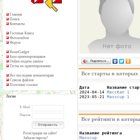
Главная
Поиск
Контакты
Гостевая Книга
Фотоальбом
Форум
RouteGadget
База ориентировщиков
Online-подача заявки
Поделиться…
Тесты по ориентированию
Все старты в которых
Все последние комментарии
Список файлов
Полезные ссылки
Дата       Название стар

2024-04-14 
МассКап 1
    
Логин
2023-05-21 
Masscup 1
    
E-Mail:
Пароль
Все рейтинги в котор
Название рейтинга       
Регистрация на сайте!
Masscup 
                
Забыли пароль?