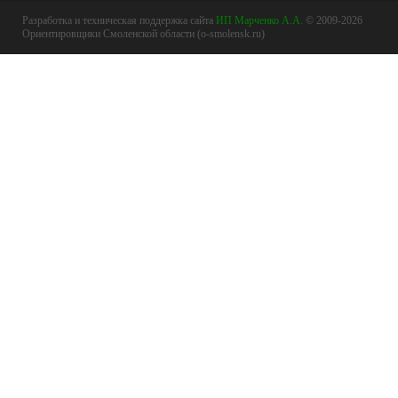
Разработка и техническая поддержка сайта
ИП Марченко А.А.
© 2009-2026
Ориентировщики Смоленской области (o-smolensk.ru)