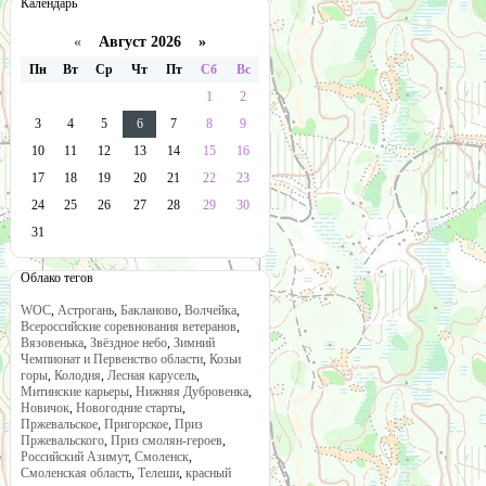
Календарь
«
Август 2026 »
Пн
Вт
Ср
Чт
Пт
Сб
Вс
1
2
3
4
5
6
7
8
9
10
11
12
13
14
15
16
17
18
19
20
21
22
23
24
25
26
27
28
29
30
31
Облако тегов
WOC
,
Астрогань
,
Бакланово
,
Волчейка
,
Всероссийские соревнования ветеранов
,
Вязовенька
,
Звёздное небо
,
Зимний
Чемпионат и Первенство области
,
Козьи
горы
,
Колодня
,
Лесная карусель
,
Митинские карьеры
,
Нижняя Дубровенка
,
Новичок
,
Новогодние старты
,
Пржевальское
,
Пригорское
,
Приз
Пржевальского
,
Приз смолян-героев
,
Российский Азимут
,
Смоленск
,
Смоленская область
,
Телеши
,
красный