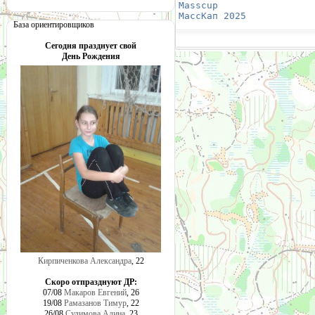
Masscup 
                
МассКап 2025
            
База ориентировщиков
Сегодня празднует свой
День Рождения
Кирпиченкова Александра
, 22
Скоро отпразднуют ДР:
07/08
Макаров Евгений
, 26
19/08
Рамазанов Тимур
, 22
26/08
Сулимова Алина
, 23