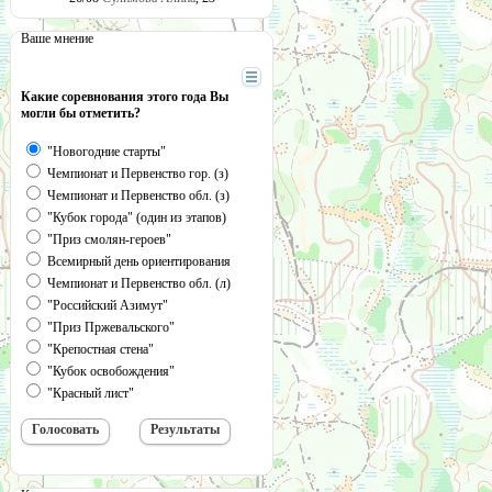
Ваше мнение
Какие соревнования этого года Вы
могли бы отметить?
"Новогодние старты"
Чемпионат и Первенство гор. (з)
Чемпионат и Первенство обл. (з)
"Кубок города" (один из этапов)
"Приз смолян-героев"
Всемирный день ориентирования
Чемпионат и Первенство обл. (л)
"Российский Азимут"
"Приз Пржевальского"
"Крепостная стена"
"Кубок освобождения"
"Красный лист"