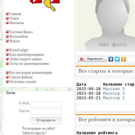
Главная
Поиск
Контакты
Гостевая Книга
Фотоальбом
Форум
RouteGadget
База ориентировщиков
Online-подача заявки
Поделиться…
Тесты по ориентированию
Все старты в которых
Все последние комментарии
Список файлов
Полезные ссылки
Дата       Название стар

2025-09-28 
Масскап 3
    
Логин
2023-05-28 
Masscup 2
    
2023-05-21 
Masscup 1
    
E-Mail:
Пароль
Все рейтинги в котор
Регистрация на сайте!
Название рейтинга       
Забыли пароль?