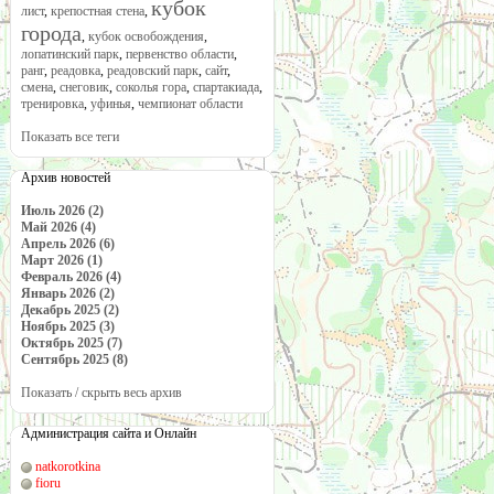
кубок
лист
,
крепостная стена
,
города
,
кубок освобождения
,
лопатинский парк
,
первенство области
,
ранг
,
реадовка
,
реадовский парк
,
сайт
,
смена
,
снеговик
,
соколья гора
,
спартакиада
,
тренировка
,
уфинья
,
чемпионат области
Показать все теги
Архив новостей
Июль 2026 (2)
Май 2026 (4)
Апрель 2026 (6)
Март 2026 (1)
Февраль 2026 (4)
Январь 2026 (2)
Декабрь 2025 (2)
Ноябрь 2025 (3)
Октябрь 2025 (7)
Сентябрь 2025 (8)
Показать / скрыть весь архив
Администрация сайта и Онлайн
natkorotkina
fioru