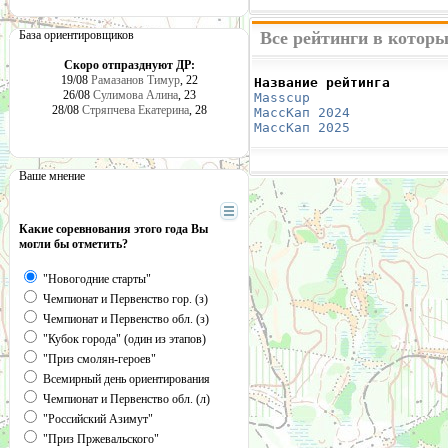
База ориентировщиков
Все рейтинги в котор
Скоро отпразднуют ДР:
19/08
Рамазанов Тимур
, 22
Название рейтинга       
26/08
Сулимова Алина
, 23
Masscup 
                
28/08
Стряпчева Екатерина
, 28
МассКап 2024
            
МассКап 2025
            
Ваше мнение
Какие соревнования этого года Вы
могли бы отметить?
"Новогодние старты"
Чемпионат и Первенство гор. (з)
Чемпионат и Первенство обл. (з)
"Кубок города" (один из этапов)
"Приз смолян-героев"
Всемирный день ориентирования
Чемпионат и Первенство обл. (л)
"Российский Азимут"
"Приз Пржевальского"