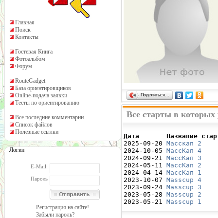
Главная
Поиск
Контакты
Гостевая Книга
Фотоальбом
Форум
RouteGadget
База ориентировщиков
Online-подача заявки
Поделиться…
Тесты по ориентированию
Все старты в которых
Все последние комментарии
Список файлов
Полезные ссылки
Дата       Название стар

2025-09-20 
Масскап 2
    
Логин
2024-10-05 
МассКап 4
    
2024-09-21 
МассКап 3
    
2024-05-11 
МассКап 2
    
E-Mail:
2024-04-14 
МассКап 1
    
Пароль
2023-10-07 
Masscup 4
    
2023-09-24 
Masscup 3
    
2023-05-28 
Masscup 2
    
2023-05-21 
Masscup 1
    
Регистрация на сайте!
Забыли пароль?