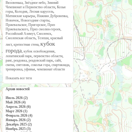
Вязовенька
,
Звёздное небо
,
Зимний
Чемпионат и Первенство области
,
Козьи
горы
,
Колодня
,
Лесная карусель
,
Митинские карьеры
,
Нижняя Дубровенка
,
Новичок
,
Новогодние старты
,
Пржевальское
,
Пригорское
,
Приз
Пржевальского
,
Приз смолян-героев
,
Российский Азимут
,
Смоленск
,
Смоленская область
,
Телеши
,
красный
кубок
лист
,
крепостная стена
,
города
,
кубок освобождения
,
лопатинский парк
,
первенство области
,
ранг
,
реадовка
,
реадовский парк
,
сайт
,
смена
,
снеговик
,
соколья гора
,
спартакиада
,
тренировка
,
уфинья
,
чемпионат области
Показать все теги
Архив новостей
Июль 2026 (2)
Май 2026 (4)
Апрель 2026 (6)
Март 2026 (1)
Февраль 2026 (4)
Январь 2026 (2)
Декабрь 2025 (2)
Ноябрь 2025 (3)