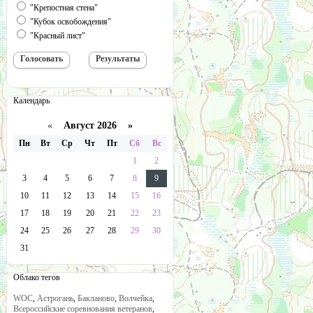
"Крепостная стена"
"Кубок освобождения"
"Красный лист"
Календарь
«
Август 2026 »
Пн
Вт
Ср
Чт
Пт
Сб
Вс
1
2
3
4
5
6
7
8
9
10
11
12
13
14
15
16
17
18
19
20
21
22
23
24
25
26
27
28
29
30
31
Облако тегов
WOC
,
Астрогань
,
Бакланово
,
Волчейка
,
Всероссийские соревнования ветеранов
,