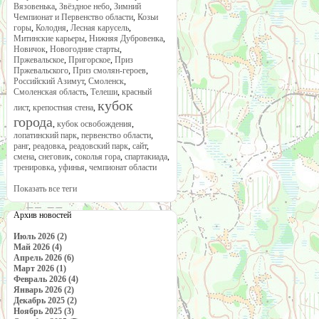
Вязовенька
,
Звёздное небо
,
Зимний
Чемпионат и Первенство области
,
Козьи
горы
,
Колодня
,
Лесная карусель
,
Митинские карьеры
,
Нижняя Дубровенка
,
Новичок
,
Новогодние старты
,
Пржевальское
,
Пригорское
,
Приз
Пржевальского
,
Приз смолян-героев
,
Российский Азимут
,
Смоленск
,
Смоленская область
,
Телеши
,
красный
кубок
лист
,
крепостная стена
,
города
,
кубок освобождения
,
лопатинский парк
,
первенство области
,
ранг
,
реадовка
,
реадовский парк
,
сайт
,
смена
,
снеговик
,
соколья гора
,
спартакиада
,
тренировка
,
уфинья
,
чемпионат области
Показать все теги
Архив новостей
Июль 2026 (2)
Май 2026 (4)
Апрель 2026 (6)
Март 2026 (1)
Февраль 2026 (4)
Январь 2026 (2)
Декабрь 2025 (2)
Ноябрь 2025 (3)