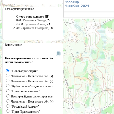
Masscup 
                
МассКап 2024
            
База ориентировщиков
Скоро отпразднуют ДР:
19/08
Рамазанов Тимур
, 22
26/08
Сулимова Алина
, 23
28/08
Стряпчева Екатерина
, 28
Ваше мнение
Какие соревнования этого года Вы
могли бы отметить?
"Новогодние старты"
Чемпионат и Первенство гор. (з)
Чемпионат и Первенство обл. (з)
"Кубок города" (один из этапов)
"Приз смолян-героев"
Всемирный день ориентирования
Чемпионат и Первенство обл. (л)
"Российский Азимут"
"Приз Пржевальского"