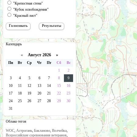
"Крепостная стена"
"Кубок освобождения"
"Красный лист"
Календарь
«
Август 2026 »
Пн
Вт
Ср
Чт
Пт
Сб
Вс
1
2
3
4
5
6
7
8
9
10
11
12
13
14
15
16
17
18
19
20
21
22
23
24
25
26
27
28
29
30
31
Облако тегов
WOC
,
Астрогань
,
Бакланово
,
Волчейка
,
Всероссийские соревнования ветеранов
,