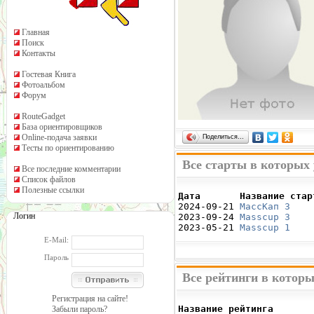
Главная
Поиск
Контакты
Гостевая Книга
Фотоальбом
Форум
RouteGadget
База ориентировщиков
Online-подача заявки
Поделиться…
Тесты по ориентированию
Все старты в которых
Все последние комментарии
Список файлов
Полезные ссылки
Дата       Название стар

2024-09-21 
МассКап 3
    
Логин
2023-09-24 
Masscup 3
    
2023-05-21 
Masscup 1
    
E-Mail:
Пароль
Все рейтинги в котор
Регистрация на сайте!
Название рейтинга       
Забыли пароль?