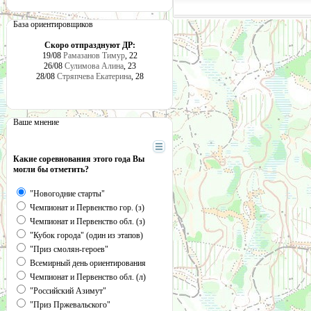
База ориентировщиков
Скоро отпразднуют ДР:
19/08
Рамазанов Тимур
, 22
26/08
Сулимова Алина
, 23
28/08
Стряпчева Екатерина
, 28
Ваше мнение
Какие соревнования этого года Вы
могли бы отметить?
"Новогодние старты"
Чемпионат и Первенство гор. (з)
Чемпионат и Первенство обл. (з)
"Кубок города" (один из этапов)
"Приз смолян-героев"
Всемирный день ориентирования
Чемпионат и Первенство обл. (л)
"Российский Азимут"
"Приз Пржевальского"