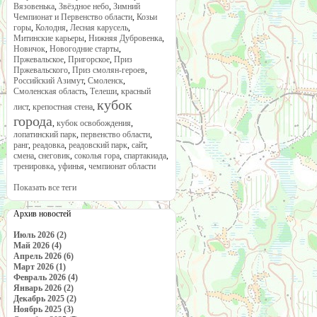
Вязовенька
,
Звёздное небо
,
Зимний
Чемпионат и Первенство области
,
Козьи
горы
,
Колодня
,
Лесная карусель
,
Митинские карьеры
,
Нижняя Дубровенка
,
Новичок
,
Новогодние старты
,
Пржевальское
,
Пригорское
,
Приз
Пржевальского
,
Приз смолян-героев
,
Российский Азимут
,
Смоленск
,
Смоленская область
,
Телеши
,
красный
кубок
лист
,
крепостная стена
,
города
,
кубок освобождения
,
лопатинский парк
,
первенство области
,
ранг
,
реадовка
,
реадовский парк
,
сайт
,
смена
,
снеговик
,
соколья гора
,
спартакиада
,
тренировка
,
уфинья
,
чемпионат области
Показать все теги
Архив новостей
Июль 2026 (2)
Май 2026 (4)
Апрель 2026 (6)
Март 2026 (1)
Февраль 2026 (4)
Январь 2026 (2)
Декабрь 2025 (2)
Ноябрь 2025 (3)