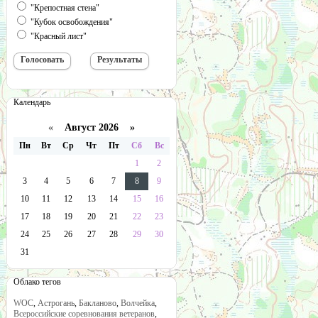
"Крепостная стена"
"Кубок освобождения"
"Красный лист"
Календарь
«
Август 2026 »
Пн
Вт
Ср
Чт
Пт
Сб
Вс
1
2
3
4
5
6
7
8
9
10
11
12
13
14
15
16
17
18
19
20
21
22
23
24
25
26
27
28
29
30
31
Облако тегов
WOC
,
Астрогань
,
Бакланово
,
Волчейка
,
Всероссийские соревнования ветеранов
,