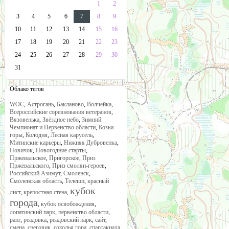
1
2
3
4
5
6
7
8
9
10
11
12
13
14
15
16
17
18
19
20
21
22
23
24
25
26
27
28
29
30
31
Облако тегов
WOC
,
Астрогань
,
Бакланово
,
Волчейка
,
Всероссийские соревнования ветеранов
,
Вязовенька
,
Звёздное небо
,
Зимний
Чемпионат и Первенство области
,
Козьи
горы
,
Колодня
,
Лесная карусель
,
Митинские карьеры
,
Нижняя Дубровенка
,
Новичок
,
Новогодние старты
,
Пржевальское
,
Пригорское
,
Приз
Пржевальского
,
Приз смолян-героев
,
Российский Азимут
,
Смоленск
,
Смоленская область
,
Телеши
,
красный
кубок
лист
,
крепостная стена
,
города
,
кубок освобождения
,
лопатинский парк
,
первенство области
,
ранг
,
реадовка
,
реадовский парк
,
сайт
,
смена
,
снеговик
,
соколья гора
,
спартакиада
,