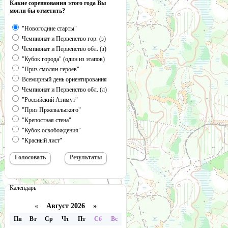
Какие соревнования этого года Вы
могли бы отметить?
"Новогодние старты"
Чемпионат и Первенство гор. (з)
Чемпионат и Первенство обл. (з)
"Кубок города" (один из этапов)
"Приз смолян-героев"
Всемирный день ориентирования
Чемпионат и Первенство обл. (л)
"Российский Азимут"
"Приз Пржевальского"
"Крепостная стена"
"Кубок освобождения"
"Красный лист"
Календарь
«
Август 2026 »
Пн
Вт
Ср
Чт
Пт
Сб
Вс