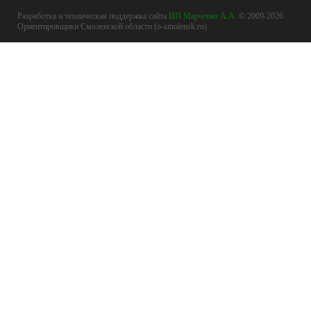
Разработка и техническая поддержка сайта
ИП Марченко А.А.
© 2009-2026
Ориентировщики Смоленской области (o-smolensk.ru)