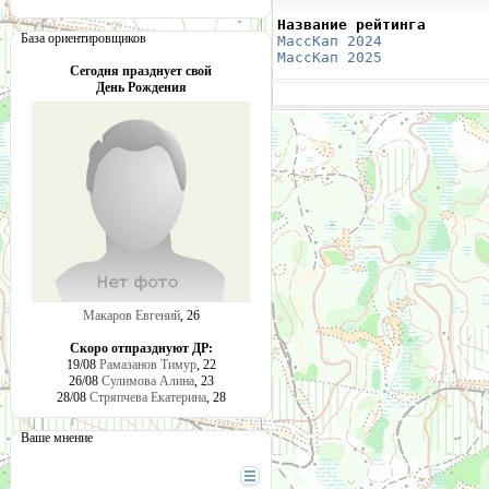
Название рейтинга       
База ориентировщиков
МассКап 2024
            
МассКап 2025
            
Сегодня празднует свой
День Рождения
Макаров Евгений
, 26
Скоро отпразднуют ДР:
19/08
Рамазанов Тимур
, 22
26/08
Сулимова Алина
, 23
28/08
Стряпчева Екатерина
, 28
Ваше мнение