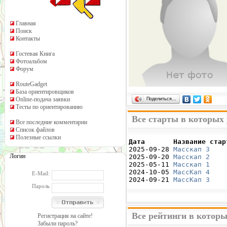
Главная
Поиск
Контакты
Гостевая Книга
Фотоальбом
Форум
RouteGadget
База ориентировщиков
Online-подача заявки
Поделиться…
Тесты по ориентированию
Все старты в которых 
Все последние комментарии
Список файлов
Полезные ссылки
Дата       Название стар

2025-09-28 
Масскап 3
    
Логин
2025-09-20 
Масскап 2
    
2025-05-11 
Масскап 1
    
2024-10-05 
МассКап 4
    
E-Mail:
2024-09-21 
МассКап 3
    
Пароль
Все рейтинги в которы
Регистрация на сайте!
Забыли пароль?