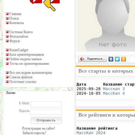
Главная
Поиск
Контакты
Гостевая Книга
Фотоальбом
Форум
RouteGadget
База ориентировщиков
Online-подача заявки
Поделиться…
Тесты по ориентированию
Все старты в которых
Все последние комментарии
Список файлов
Полезные ссылки
Дата       Название стар

2025-09-28 
Масскап 3
    
Логин
2024-10-05 
МассКап 4
    
E-Mail:
Пароль
Все рейтинги в котор
Название рейтинга       
Регистрация на сайте!
МассКап 2024
            
Забыли пароль?