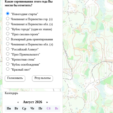
Какие соревнования этого года Вы
могли бы отметить?
"Новогодние старты"
Чемпионат и Первенство гор. (з)
Чемпионат и Первенство обл. (з)
"Кубок города" (один из этапов)
"Приз смолян-героев"
Всемирный день ориентирования
Чемпионат и Первенство обл. (л)
"Российский Азимут"
"Приз Пржевальского"
"Крепостная стена"
"Кубок освобождения"
"Красный лист"
Календарь
«
Август 2026 »
Пн
Вт
Ср
Чт
Пт
Сб
Вс