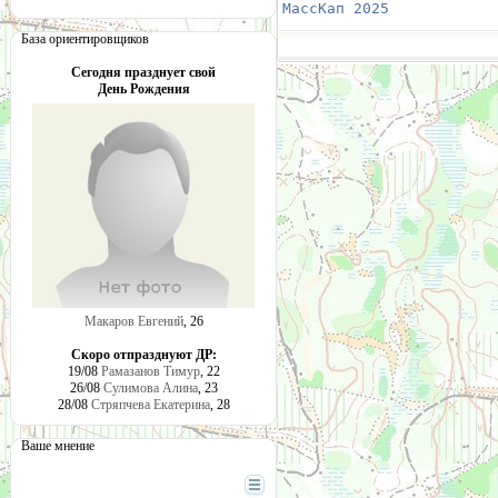
МассКап 2025
            
База ориентировщиков
Сегодня празднует свой
День Рождения
Макаров Евгений
, 26
Скоро отпразднуют ДР:
19/08
Рамазанов Тимур
, 22
26/08
Сулимова Алина
, 23
28/08
Стряпчева Екатерина
, 28
Ваше мнение