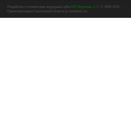
Разработка и техническая поддержка сайта
ИП Марченко А.А.
© 2009-2026
Ориентировщики Смоленской области (o-smolensk.ru)