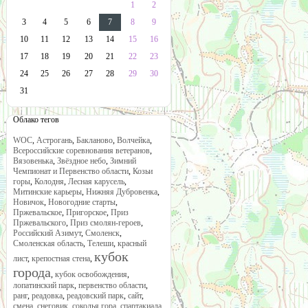
1
2
3
4
5
6
7
8
9
10
11
12
13
14
15
16
17
18
19
20
21
22
23
24
25
26
27
28
29
30
31
Облако тегов
WOC
,
Астрогань
,
Бакланово
,
Волчейка
,
Всероссийские соревнования ветеранов
,
Вязовенька
,
Звёздное небо
,
Зимний
Чемпионат и Первенство области
,
Козьи
горы
,
Колодня
,
Лесная карусель
,
Митинские карьеры
,
Нижняя Дубровенка
,
Новичок
,
Новогодние старты
,
Пржевальское
,
Пригорское
,
Приз
Пржевальского
,
Приз смолян-героев
,
Российский Азимут
,
Смоленск
,
Смоленская область
,
Телеши
,
красный
кубок
лист
,
крепостная стена
,
города
,
кубок освобождения
,
лопатинский парк
,
первенство области
,
ранг
,
реадовка
,
реадовский парк
,
сайт
,
смена
,
снеговик
,
соколья гора
,
спартакиада
,