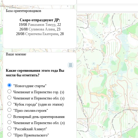
База ориентировщиков
Скоро отпразднуют ДР:
19/08
Рамазанов Тимур
, 22
26/08
Сулимова Алина
, 23
28/08
Стряпчева Екатерина
, 28
Ваше мнение
Какие соревнования этого года Вы
могли бы отметить?
"Новогодние старты"
Чемпионат и Первенство гор. (з)
Чемпионат и Первенство обл. (з)
"Кубок города" (один из этапов)
"Приз смолян-героев"
Всемирный день ориентирования
Чемпионат и Первенство обл. (л)
"Российский Азимут"
"Приз Пржевальского"