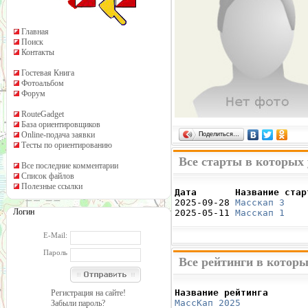
Главная
Поиск
Контакты
Гостевая Книга
Фотоальбом
Форум
RouteGadget
База ориентировщиков
Online-подача заявки
Поделиться…
Тесты по ориентированию
Все старты в которых
Все последние комментарии
Список файлов
Полезные ссылки
Дата       Название стар

2025-09-28 
Масскап 3
    
Логин
2025-05-11 
Масскап 1
    
E-Mail:
Пароль
Все рейтинги в котор
Название рейтинга       
Регистрация на сайте!
МассКап 2025
            
Забыли пароль?