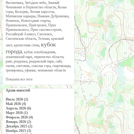
Вязовенька
,
Звёздное небо
,
Зимний
Чемпионат и Первенство области
,
Козьи
горы
,
Колодня
,
Лесная карусель
,
Митинские карьеры
,
Нижняя Дубровенка
,
Новичок
,
Новогодние старты
,
Пржевальское
,
Пригорское
,
Приз
Пржевальского
,
Приз смолян-героев
,
Российский Азимут
,
Смоленск
,
Смоленская область
,
Телеши
,
красный
кубок
лист
,
крепостная стена
,
города
,
кубок освобождения
,
лопатинский парк
,
первенство области
,
ранг
,
реадовка
,
реадовский парк
,
сайт
,
смена
,
снеговик
,
соколья гора
,
спартакиада
,
тренировка
,
уфинья
,
чемпионат области
Показать все теги
Архив новостей
Июль 2026 (2)
Май 2026 (4)
Апрель 2026 (6)
Март 2026 (1)
Февраль 2026 (4)
Январь 2026 (2)
Декабрь 2025 (2)
Ноябрь 2025 (3)