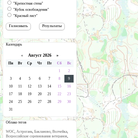
"Крепостная стена"
"Кубок освобождения"
"Красный лист"
Календарь
«
Август 2026 »
Пн
Вт
Ср
Чт
Пт
Сб
Вс
1
2
3
4
5
6
7
8
9
10
11
12
13
14
15
16
17
18
19
20
21
22
23
24
25
26
27
28
29
30
31
Облако тегов
WOC
,
Астрогань
,
Бакланово
,
Волчейка
,
Всероссийские соревнования ветеранов
,