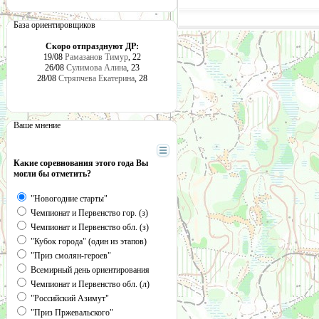
База ориентировщиков
Скоро отпразднуют ДР:
19/08
Рамазанов Тимур
, 22
26/08
Сулимова Алина
, 23
28/08
Стряпчева Екатерина
, 28
Ваше мнение
Какие соревнования этого года Вы
могли бы отметить?
"Новогодние старты"
Чемпионат и Первенство гор. (з)
Чемпионат и Первенство обл. (з)
"Кубок города" (один из этапов)
"Приз смолян-героев"
Всемирный день ориентирования
Чемпионат и Первенство обл. (л)
"Российский Азимут"
"Приз Пржевальского"