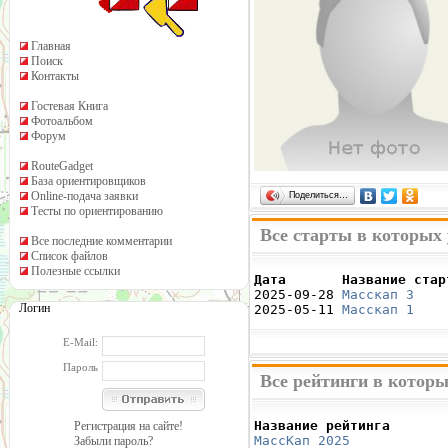
Главная
Поиск
Контакты
Гостевая Книга
Фотоальбом
Форум
RouteGadget
База ориентировщиков
Online-подача заявки
Поделиться…
Тесты по ориентированию
Все старты в которых
Все последние комментарии
Список файлов
Полезные ссылки
Дата       Название стар

2025-09-28 
Масскап 3
    
Логин
2025-05-11 
Масскап 1
    
E-Mail:
Пароль
Все рейтинги в которы
Название рейтинга       
Регистрация на сайте!
МассКап 2025
            
Забыли пароль?