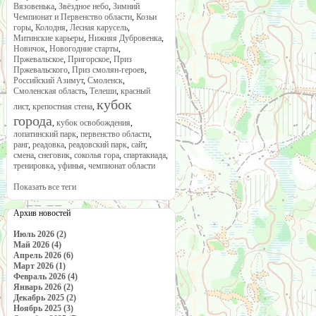
Вязовенька
,
Звёздное небо
,
Зимний
Чемпионат и Первенство области
,
Козьи
горы
,
Колодня
,
Лесная карусель
,
Митинские карьеры
,
Нижняя Дубровенка
,
Новичок
,
Новогодние старты
,
Пржевальское
,
Пригорское
,
Приз
Пржевальского
,
Приз смолян-героев
,
Российский Азимут
,
Смоленск
,
Смоленская область
,
Телеши
,
красный
кубок
лист
,
крепостная стена
,
города
,
кубок освобождения
,
лопатинский парк
,
первенство области
,
ранг
,
реадовка
,
реадовский парк
,
сайт
,
смена
,
снеговик
,
соколья гора
,
спартакиада
,
тренировка
,
уфинья
,
чемпионат области
Показать все теги
Архив новостей
Июль 2026 (2)
Май 2026 (4)
Апрель 2026 (6)
Март 2026 (1)
Февраль 2026 (4)
Январь 2026 (2)
Декабрь 2025 (2)
Ноябрь 2025 (3)