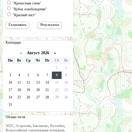
"Крепостная стена"
"Кубок освобождения"
"Красный лист"
Календарь
«
Август 2026 »
Пн
Вт
Ср
Чт
Пт
Сб
Вс
1
2
3
4
5
6
7
8
9
10
11
12
13
14
15
16
17
18
19
20
21
22
23
24
25
26
27
28
29
30
31
Облако тегов
WOC
,
Астрогань
,
Бакланово
,
Волчейка
,
Всероссийские соревнования ветеранов
,