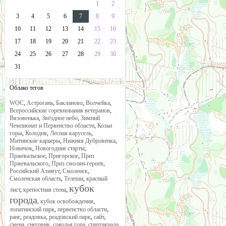
1
2
3
4
5
6
7
8
9
10
11
12
13
14
15
16
17
18
19
20
21
22
23
24
25
26
27
28
29
30
31
Облако тегов
WOC
,
Астрогань
,
Бакланово
,
Волчейка
,
Всероссийские соревнования ветеранов
,
Вязовенька
,
Звёздное небо
,
Зимний
Чемпионат и Первенство области
,
Козьи
горы
,
Колодня
,
Лесная карусель
,
Митинские карьеры
,
Нижняя Дубровенка
,
Новичок
,
Новогодние старты
,
Пржевальское
,
Пригорское
,
Приз
Пржевальского
,
Приз смолян-героев
,
Российский Азимут
,
Смоленск
,
Смоленская область
,
Телеши
,
красный
кубок
лист
,
крепостная стена
,
города
,
кубок освобождения
,
лопатинский парк
,
первенство области
,
ранг
,
реадовка
,
реадовский парк
,
сайт
,
смена
,
снеговик
,
соколья гора
,
спартакиада
,