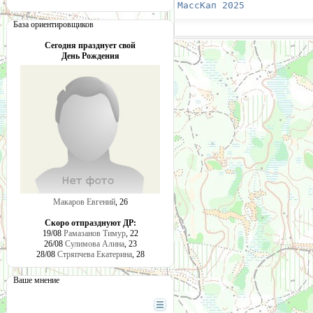
МассКап 2025
            
База ориентировщиков
Сегодня празднует свой
День Рождения
Макаров Евгений
, 26
Скоро отпразднуют ДР:
19/08
Рамазанов Тимур
, 22
26/08
Сулимова Алина
, 23
28/08
Стряпчева Екатерина
, 28
Ваше мнение