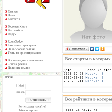
Главная
Поиск
Контакты
Гостевая Книга
Фотоальбом
Форум
RouteGadget
База ориентировщиков
Online-подача заявки
Поделиться…
Тесты по ориентированию
Все старты в которых
Все последние комментарии
Список файлов
Полезные ссылки
Дата       Название стар

2025-09-28 
Масскап 3
    
Логин
2025-09-20 
Масскап 2
    
2025-05-11 
Масскап 1
    
E-Mail:
Пароль
Все рейтинги в котор
Регистрация на сайте!
Название рейтинга       
Забыли пароль?