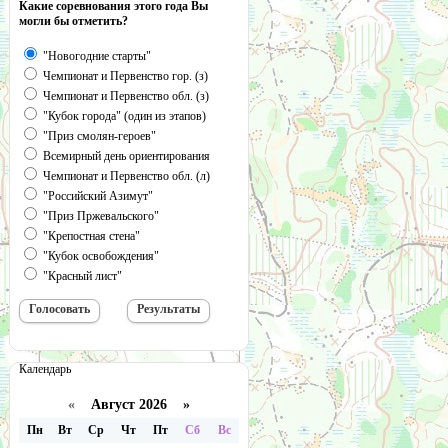
Какие соревнования этого года Вы
могли бы отметить?
"Новогодние старты"
Чемпионат и Первенство гор. (з)
Чемпионат и Первенство обл. (з)
"Кубок города" (один из этапов)
"Приз смолян-героев"
Всемирный день ориентирования
Чемпионат и Первенство обл. (л)
"Российский Азимут"
"Приз Пржевальского"
"Крепостная стена"
"Кубок освобождения"
"Красный лист"
Календарь
«
Август 2026 »
Пн
Вт
Ср
Чт
Пт
Сб
Вс