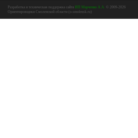
Разработка и техническая поддержка сайта
ИП Марченко А.А.
© 2009-2026
Ориентировщики Смоленской области (o-smolensk.ru)