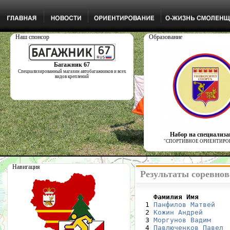
Наш спонсор
Образование
Багажник 67
Специализированный магазин автобагажников и всех
видов креплений
Набор на специализ
"СПОРТИВНОЕ ОРИЕНТИРО
Навигация
Результаты соревнов
    Фамилия Имя       

  1 
Панфилов Матвей
   
  2 
Кожин Андрей
      
  3 
Моргунов Вадим
    
  4 
Павлюченков Павел
 