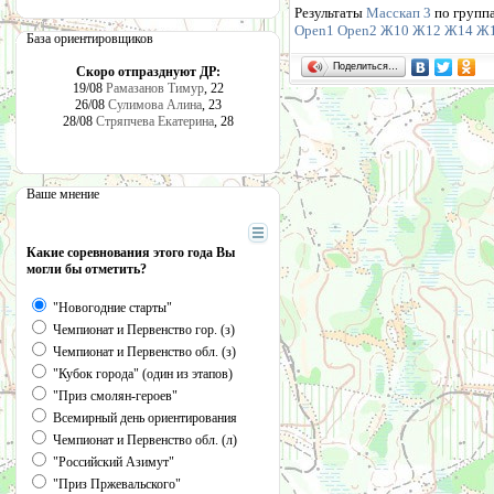
Результаты
Масскап 3
по групп
Open1
Open2
Ж10
Ж12
Ж14
Ж
База ориентировщиков
Поделиться…
Скоро отпразднуют ДР:
19/08
Рамазанов Тимур
, 22
26/08
Сулимова Алина
, 23
28/08
Стряпчева Екатерина
, 28
Ваше мнение
Какие соревнования этого года Вы
могли бы отметить?
"Новогодние старты"
Чемпионат и Первенство гор. (з)
Чемпионат и Первенство обл. (з)
"Кубок города" (один из этапов)
"Приз смолян-героев"
Всемирный день ориентирования
Чемпионат и Первенство обл. (л)
"Российский Азимут"
"Приз Пржевальского"