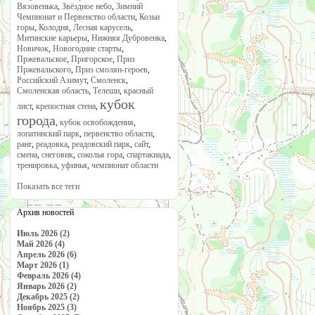
Вязовенька
,
Звёздное небо
,
Зимний
Чемпионат и Первенство области
,
Козьи
горы
,
Колодня
,
Лесная карусель
,
Митинские карьеры
,
Нижняя Дубровенка
,
Новичок
,
Новогодние старты
,
Пржевальское
,
Пригорское
,
Приз
Пржевальского
,
Приз смолян-героев
,
Российский Азимут
,
Смоленск
,
Смоленская область
,
Телеши
,
красный
кубок
лист
,
крепостная стена
,
города
,
кубок освобождения
,
лопатинский парк
,
первенство области
,
ранг
,
реадовка
,
реадовский парк
,
сайт
,
смена
,
снеговик
,
соколья гора
,
спартакиада
,
тренировка
,
уфинья
,
чемпионат области
Показать все теги
Архив новостей
Июль 2026 (2)
Май 2026 (4)
Апрель 2026 (6)
Март 2026 (1)
Февраль 2026 (4)
Январь 2026 (2)
Декабрь 2025 (2)
Ноябрь 2025 (3)