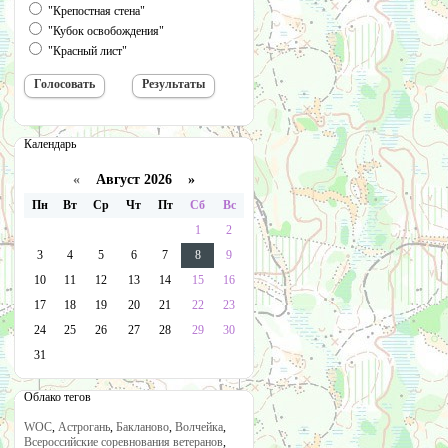
"Крепостная стена"
"Кубок освобождения"
"Красный лист"
Календарь
«
Август 2026 »
Пн
Вт
Ср
Чт
Пт
Сб
Вс
1
2
3
4
5
6
7
8
9
10
11
12
13
14
15
16
17
18
19
20
21
22
23
24
25
26
27
28
29
30
31
Облако тегов
WOC
,
Астрогань
,
Бакланово
,
Волчейка
,
Всероссийские соревнования ветеранов
,