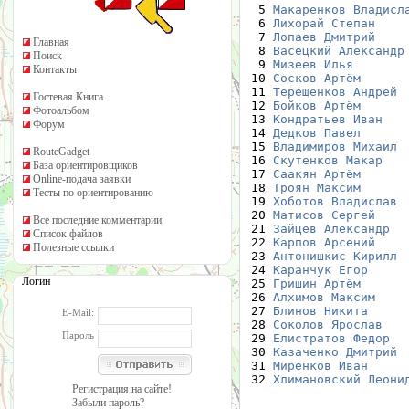
  5 
Макаренков Владисл
  6 
Лихорай Степан
    
  7 
Лопаев Дмитрий
    
Главная
  8 
Васецкий Александр
Поиск
  9 
Мизеев Илья
       
Контакты
 10 
Сосков Артём
      
 11 
Терещенков Андрей
 
Гостевая Книга
 12 
Бойков Артём
      
Фотоальбом
 13 
Кондратьев Иван
   
Форум
 14 
Дедков Павел
      
 15 
Владимиров Михаил
 
RouteGadget
 16 
Скутенков Макар
   
База ориентировщиков
 17 
Саакян Артём
      
Online-подача заявки
 18 
Троян Максим
      
Тесты по ориентированию
 19 
Хоботов Владислав
 
 20 
Матисов Сергей
    
Все последние комментарии
 21 
Зайцев Александр
  
Список файлов
 22 
Карпов Арсений
    
Полезные ссылки
 23 
Антонишкис Кирилл
 
 24 
Каранчук Егор
     
Логин
 25 
Гришин Артём
      
 26 
Алхимов Максим
    
 27 
Блинов Никита
     
E-Mail:
 28 
Соколов Ярослав
   
Пароль
 29 
Елистратов Федор
  
 30 
Казаченко Дмитрий
 
 31 
Миренков Иван
     
 32 
Хлимановский Леони
Регистрация на сайте!
Забыли пароль?