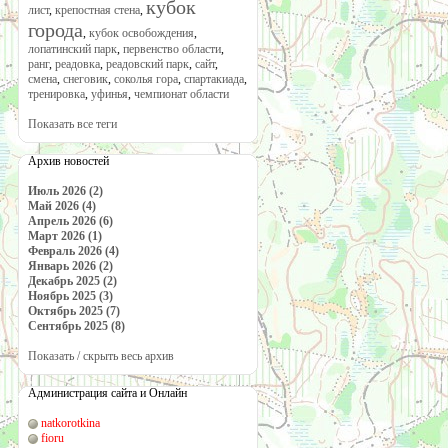
кубок
лист
,
крепостная стена
,
города
,
кубок освобождения
,
лопатинский парк
,
первенство области
,
ранг
,
реадовка
,
реадовский парк
,
сайт
,
смена
,
снеговик
,
соколья гора
,
спартакиада
,
тренировка
,
уфинья
,
чемпионат области
Показать все теги
Архив новостей
Июль 2026 (2)
Май 2026 (4)
Апрель 2026 (6)
Март 2026 (1)
Февраль 2026 (4)
Январь 2026 (2)
Декабрь 2025 (2)
Ноябрь 2025 (3)
Октябрь 2025 (7)
Сентябрь 2025 (8)
Показать / скрыть весь архив
Администрация сайта и Онлайн
natkorotkina
fioru