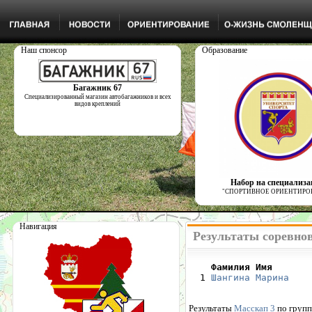
Наш спонсор
Образование
Багажник 67
Специализированный магазин автобагажников и всех
видов креплений
Набор на специализ
"СПОРТИВНОЕ ОРИЕНТИРО
Навигация
Результаты соревно
    Фамилия Имя       

  1 
Шангина Марина
    
Результаты
Масскап 3
по групп