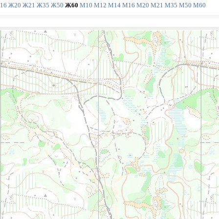
16
Ж20
Ж21
Ж35
Ж50
Ж60
М10
М12
М14
М16
М20
М21
М35
М50
М60