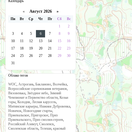
Календарь
«
Август 2026 »
Пн
Вт
Ср
Чт
Пт
Сб
Вс
1
2
3
4
5
6
7
8
9
10
11
12
13
14
15
16
17
18
19
20
21
22
23
24
25
26
27
28
29
30
31
Облако тегов
WOC
,
Астрогань
,
Бакланово
,
Волчейка
,
Всероссийские соревнования ветеранов
,
Вязовенька
,
Звёздное небо
,
Зимний
Чемпионат и Первенство области
,
Козьи
горы
,
Колодня
,
Лесная карусель
,
Митинские карьеры
,
Нижняя Дубровенка
,
Новичок
,
Новогодние старты
,
Пржевальское
,
Пригорское
,
Приз
Пржевальского
,
Приз смолян-героев
,
Российский Азимут
,
Смоленск
,
Смоленская область
,
Телеши
,
красный