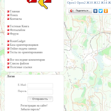
Open1
Open2
Ж10
Ж12
Ж14
Ж
Поделиться…
Главная
Поиск
Контакты
Гостевая Книга
Фотоальбом
Форум
RouteGadget
База ориентировщиков
Online-подача заявки
Тесты по ориентированию
Все последние комментарии
Список файлов
Полезные ссылки
Логин
E-Mail:
Пароль
Регистрация на сайте!
Забыли пароль?