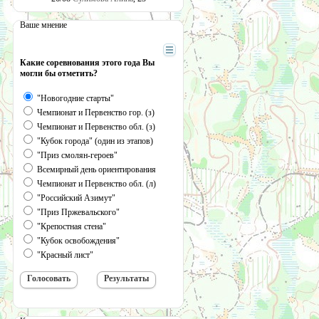
Ваше мнение
Какие соревнования этого года Вы
могли бы отметить?
"Новогодние старты"
Чемпионат и Первенство гор. (з)
Чемпионат и Первенство обл. (з)
"Кубок города" (один из этапов)
"Приз смолян-героев"
Всемирный день ориентирования
Чемпионат и Первенство обл. (л)
"Российский Азимут"
"Приз Пржевальского"
"Крепостная стена"
"Кубок освобождения"
"Красный лист"