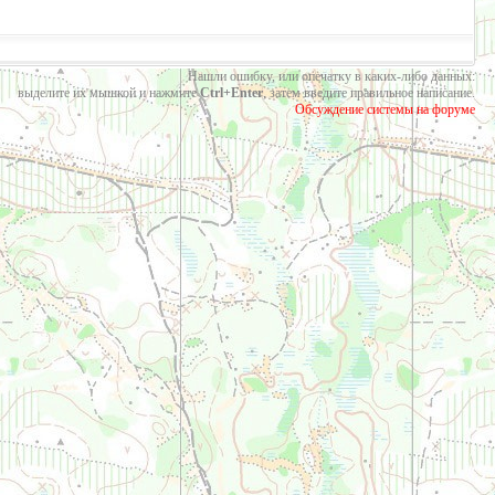
Нашли ошибку, или опечатку в каких-либо данных:
выделите их мышкой и нажмите
Ctrl+Enter
, затем введите правильное написание.
Обсуждение системы на форуме