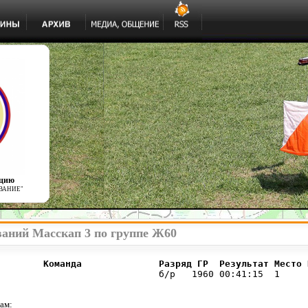
ацию
ВАНИЕ"
ваний Масскап 3 по группе Ж60
        Команда              Разряд ГР  Результат Место 
                             б/р   1960 00:41:15  1     
ам: