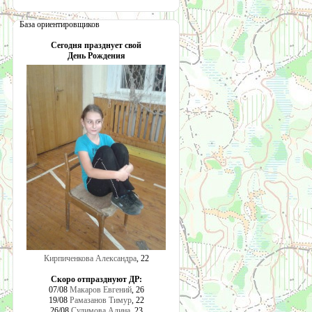
База ориентировщиков
Сегодня празднует свой
День Рождения
Кирпиченкова Александра
, 22
Скоро отпразднуют ДР:
07/08
Макаров Евгений
, 26
19/08
Рамазанов Тимур
, 22
26/08
Сулимова Алина
, 23