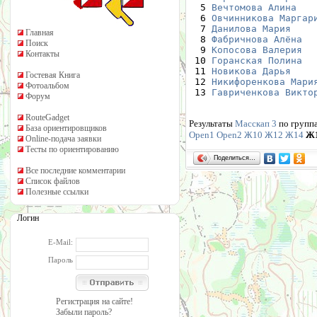
  5 
Вечтомова Алина
   
  6 
Овчинникова Маргар
  7 
Данилова Мария
    
Главная
  8 
Фабричнова Алёна
  
Поиск
  9 
Копосова Валерия
  
Контакты
 10 
Горанская Полина
  
 11 
Новикова Дарья
    
Гостевая Книга
 12 
Никифоренкова Мари
Фотоальбом
 13 
Гавриченкова Викто
Форум
RouteGadget
Результаты
Масскап 3
по групп
База ориентировщиков
Open1
Open2
Ж10
Ж12
Ж14
Ж
Online-подача заявки
Тесты по ориентированию
Поделиться…
Все последние комментарии
Список файлов
Полезные ссылки
Логин
E-Mail:
Пароль
Регистрация на сайте!
Забыли пароль?