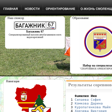
Наш спонсор
Образование
Багажник 67
Специализированный магазин автобагажников и всех
видов креплений
Набор на специализ
"СПОРТИВНОЕ ОРИЕНТИРО
Навигация
Результаты соревнов
    Фамилия Имя       

  1 
Силаева София
     
  2 
Комкова Дарина
    
  3 
Куропатенкова Майя
  4 
Хорчева Виктория
  