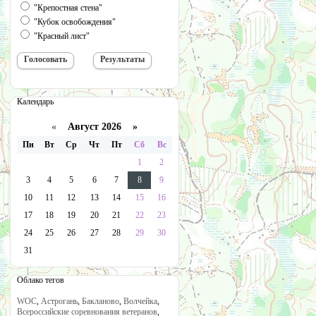
"Крепостная стена"
"Кубок освобождения"
"Красный лист"
Календарь
«
Август 2026 »
Пн
Вт
Ср
Чт
Пт
Сб
Вс
1
2
3
4
5
6
7
8
9
10
11
12
13
14
15
16
17
18
19
20
21
22
23
24
25
26
27
28
29
30
31
Облако тегов
WOC
,
Астрогань
,
Бакланово
,
Волчейка
,
Всероссийские соревнования ветеранов
,