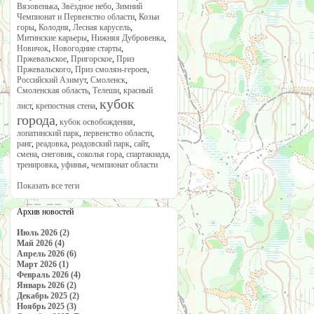
Вязовенька
,
Звёздное небо
,
Зимний
Чемпионат и Первенство области
,
Козьи
горы
,
Колодня
,
Лесная карусель
,
Митинские карьеры
,
Нижняя Дубровенка
,
Новичок
,
Новогодние старты
,
Пржевальское
,
Пригорское
,
Приз
Пржевальского
,
Приз смолян-героев
,
Российский Азимут
,
Смоленск
,
Смоленская область
,
Телеши
,
красный
кубок
лист
,
крепостная стена
,
города
,
кубок освобождения
,
лопатинский парк
,
первенство области
,
ранг
,
реадовка
,
реадовский парк
,
сайт
,
смена
,
снеговик
,
соколья гора
,
спартакиада
,
тренировка
,
уфинья
,
чемпионат области
Показать все теги
Архив новостей
Июль 2026 (2)
Май 2026 (4)
Апрель 2026 (6)
Март 2026 (1)
Февраль 2026 (4)
Январь 2026 (2)
Декабрь 2025 (2)
Ноябрь 2025 (3)