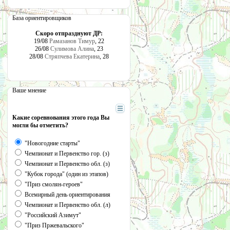
База ориентировщиков
Скоро отпразднуют ДР:
19/08
Рамазанов Тимур
, 22
26/08
Сулимова Алина
, 23
28/08
Стряпчева Екатерина
, 28
Ваше мнение
Какие соревнования этого года Вы
могли бы отметить?
"Новогодние старты"
Чемпионат и Первенство гор. (з)
Чемпионат и Первенство обл. (з)
"Кубок города" (один из этапов)
"Приз смолян-героев"
Всемирный день ориентирования
Чемпионат и Первенство обл. (л)
"Российский Азимут"
"Приз Пржевальского"