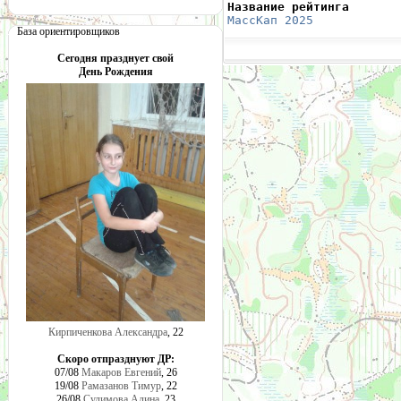
Название рейтинга       
МассКап 2025
            
База ориентировщиков
Сегодня празднует свой
День Рождения
Кирпиченкова Александра
, 22
Скоро отпразднуют ДР:
07/08
Макаров Евгений
, 26
19/08
Рамазанов Тимур
, 22
26/08
Сулимова Алина
, 23