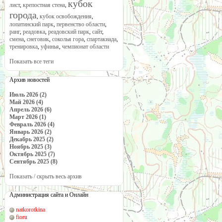
кубок
лист
,
крепостная стена
,
города
,
кубок освобождения
,
лопатинский парк
,
первенство области
,
ранг
,
реадовка
,
реадовский парк
,
сайт
,
смена
,
снеговик
,
соколья гора
,
спартакиада
,
тренировка
,
уфинья
,
чемпионат области
Показать все теги
Архив новостей
Июль 2026 (2)
Май 2026 (4)
Апрель 2026 (6)
Март 2026 (1)
Февраль 2026 (4)
Январь 2026 (2)
Декабрь 2025 (2)
Ноябрь 2025 (3)
Октябрь 2025 (7)
Сентябрь 2025 (8)
Показать / скрыть весь архив
Администрация сайта и Онлайн
natkorotkina
fioru