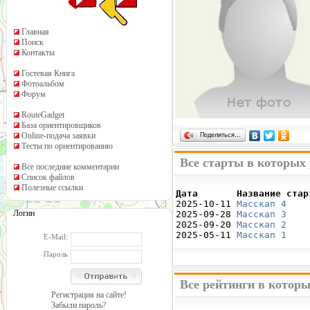
Главная
Поиск
Контакты
Гостевая Книга
Фотоальбом
Форум
RouteGadget
База ориентировщиков
Online-подача заявки
Поделиться…
Тесты по ориентированию
Все старты в которых
Все последние комментарии
Список файлов
Полезные ссылки
Дата       Название стар

2025-10-11 
Масскап 4
    
Логин
2025-09-28 
Масскап 3
    
2025-09-20 
Масскап 2
    
2025-05-11 
Масскап 1
    
E-Mail:
Пароль
Все рейтинги в котор
Регистрация на сайте!
Забыли пароль?