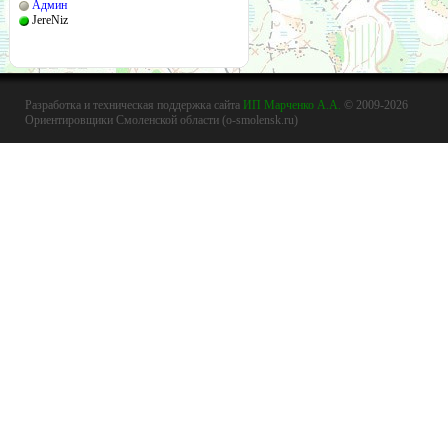
Админ
JereNiz
Разработка и техническая поддержка сайта
ИП Марченко А.А.
© 2009-2026
Ориентировщики Смоленской области (o-smolensk.ru)