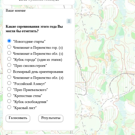
Ваше мнение
Какие соревнования этого года Вы
могли бы отметить?
"Новогодние старты"
Чемпионат и Первенство гор. (з)
Чемпионат и Первенство обл. (з)
"Кубок города" (один из этапов)
"Приз смолян-героев"
Всемирный день ориентирования
Чемпионат и Первенство обл. (л)
"Российский Азимут"
"Приз Пржевальского"
"Крепостная стена"
"Кубок освобождения"
"Красный лист"