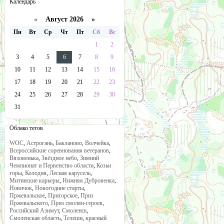
Календарь
«
Август 2026 »
Пн
Вт
Ср
Чт
Пт
Сб
Вс
1
2
3
4
5
6
7
8
9
10
11
12
13
14
15
16
17
18
19
20
21
22
23
24
25
26
27
28
29
30
31
Облако тегов
WOC
,
Астрогань
,
Бакланово
,
Волчейка
,
Всероссийские соревнования ветеранов
,
Вязовенька
,
Звёздное небо
,
Зимний
Чемпионат и Первенство области
,
Козьи
горы
,
Колодня
,
Лесная карусель
,
Митинские карьеры
,
Нижняя Дубровенка
,
Новичок
,
Новогодние старты
,
Пржевальское
,
Пригорское
,
Приз
Пржевальского
,
Приз смолян-героев
,
Российский Азимут
,
Смоленск
,
Смоленская область
,
Телеши
,
красный