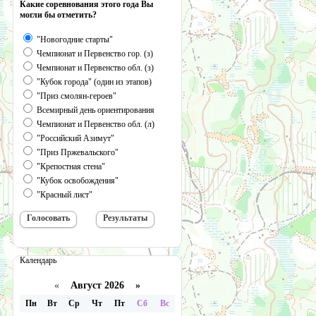
Какие соревнования этого года Вы
могли бы отметить?
"Новогодние старты"
Чемпионат и Первенство гор. (з)
Чемпионат и Первенство обл. (з)
"Кубок города" (один из этапов)
"Приз смолян-героев"
Всемирный день ориентирования
Чемпионат и Первенство обл. (л)
"Российский Азимут"
"Приз Пржевальского"
"Крепостная стена"
"Кубок освобождения"
"Красный лист"
Календарь
«
Август 2026 »
Пн
Вт
Ср
Чт
Пт
Сб
Вс