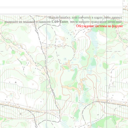
Нашли ошибку, или опечатку в каких-либо данных:
выделите их мышкой и нажмите
Ctrl+Enter
, затем введите правильное написание.
Обсуждение системы на форуме