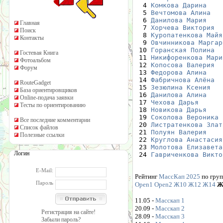
  4 
Комкова Дарина
  5 
Вечтомова Алина
  6 
Данилова Мария
Главная
  7 
Хорчева Виктория
Поиск
  8 
Куропатенкова Майя
Контакты
  9 
Овчинникова Маргар
 10 
Горанская Полина
Гостевая Книга
 11 
Никифоренкова Мари
Фотоальбом
 12 
Копосова Валерия
Форум
 13 
Федорова Алина
 14 
Фабричнова Алёна
RouteGadget
 15 
Зезюлина Ксения
База ориентировщиков
 16 
Данилова Алина
Online-подача заявки
 17 
Чехова Дарья
Тесты по ориентированию
 18 
Новикова Дарья
 19 
Соколова Вероника
Все последние комментарии
 20 
Листратенкова Злат
Список файлов
 21 
Полуян Валерия
Полезные ссылки
 22 
Круглова Анастасия
 23 
Молотова Елизавета
Логин
 24 
Гавриченкова Викто
E-Mail:
Рейтинг
МассКап 2025
по груп
Пароль
Open1
Open2
Ж10
Ж12
Ж14
Ж
11.05 -
Масскап 1
20.09 -
Масскап 2
Регистрация на сайте!
28.09 -
Масскап 3
Забыли пароль?