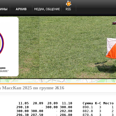
ацию
ВАНИЕ"
а МассКап 2025 по группе Ж16
         
11.05  
20.09  
28.09  
11.10  
   Сумма К-С Место
290.10 
     - 
300.00 
300.00 
    890.1   3     1

300.00 
300.00 
     - 
282.80 
    882.8   3     2

296.30 
287.50 
     - 
286.80 
    870.6   3     3
