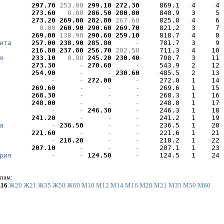
297.70 
253.00 
299.10 
272.30 
    869.1   4     4

273.60 
  0.00 
286.50 
280.80 
    840.9   3     5

273.20 
269.00 
282.80 
267.60 
    825.0   4     6

  0.00 
260.90 
290.60 
269.70 
    821.2   3     7

269.00 
138.90 
290.60 
259.10 
    818.7   4     8

ита
257.00 
238.90 
285.80 
     - 
    781.7   3     9

216.80 
237.80 
256.70 
202.50 
    711.3   4    10

я
233.10 
  0.00 
245.20 
230.40 
    708.7   3    11

273.30 
     - 
270.60 
     - 
    543.9   2    12

254.90 
     - 
     - 
230.60 
    485.5   2    13

     - 
     - 
272.00 
     - 
    272.0   1    14

269.60 
     - 
     - 
     - 
    269.6   1    15

268.30 
     - 
     - 
     - 
    268.3   1    16

248.00 
     - 
     - 
     - 
    248.0   1    17

     - 
     - 
246.30 
     - 
    246.3   1    18

241.20 
     - 
     - 
     - 
    241.2   1    19

а
     - 
236.50 
     - 
     - 
    236.5   1    20

221.60 
     - 
     - 
     - 
    221.6   1    21

     - 
218.20 
     - 
     - 
    218.2   1    22

207.10 
     - 
     - 
     - 
    207.1   1    23

рия
     - 
     - 
124.50 
     - 
    124.5   1    24
пам:
16
Ж20
Ж21
Ж35
Ж50
Ж60
М10
М12
М14
М16
М20
М21
М35
М50
М60