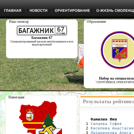
Наш спонсор
Образование
Багажник 67
Специализированный магазин автобагажников и всех
видов креплений
Набор на специализ
"СПОРТИВНОЕ ОРИЕНТИРО
Навигация
Результаты рейтинг
    Фамилия Имя       

  1 
Силаева София
  2 
Киселева Анастасия
  3 
Лазаренкова Алиса