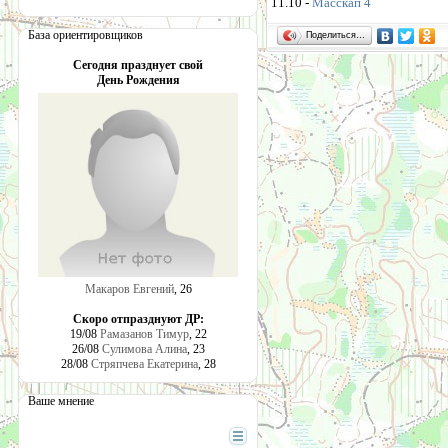
11.10 -
Масскап 4
База ориентировщиков
Поделиться…
Сегодня празднует свой
День Рождения
Макаров Евгений
, 26
Скоро отпразднуют ДР:
19/08
Рамазанов Тимур
, 22
26/08
Сулимова Алина
, 23
28/08
Стряпчева Екатерина
, 28
Ваше мнение