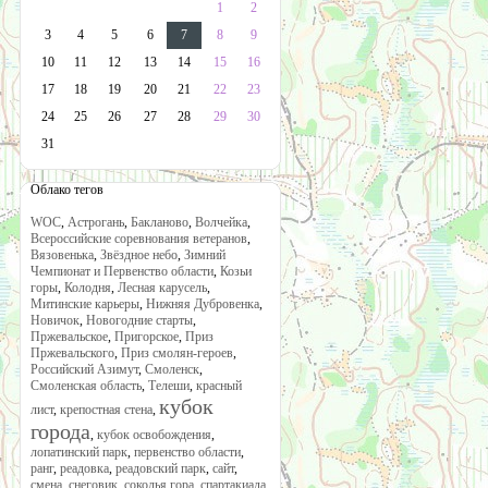
1
2
3
4
5
6
7
8
9
10
11
12
13
14
15
16
17
18
19
20
21
22
23
24
25
26
27
28
29
30
31
Облако тегов
WOC
,
Астрогань
,
Бакланово
,
Волчейка
,
Всероссийские соревнования ветеранов
,
Вязовенька
,
Звёздное небо
,
Зимний
Чемпионат и Первенство области
,
Козьи
горы
,
Колодня
,
Лесная карусель
,
Митинские карьеры
,
Нижняя Дубровенка
,
Новичок
,
Новогодние старты
,
Пржевальское
,
Пригорское
,
Приз
Пржевальского
,
Приз смолян-героев
,
Российский Азимут
,
Смоленск
,
Смоленская область
,
Телеши
,
красный
кубок
лист
,
крепостная стена
,
города
,
кубок освобождения
,
лопатинский парк
,
первенство области
,
ранг
,
реадовка
,
реадовский парк
,
сайт
,
смена
,
снеговик
,
соколья гора
,
спартакиада
,