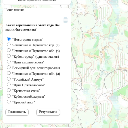
Ваше мнение
Какие соревнования этого года Вы
могли бы отметить?
"Новогодние старты"
Чемпионат и Первенство гор. (з)
Чемпионат и Первенство обл. (з)
"Кубок города" (один из этапов)
"Приз смолян-героев"
Всемирный день ориентирования
Чемпионат и Первенство обл. (л)
"Российский Азимут"
"Приз Пржевальского"
"Крепостная стена"
"Кубок освобождения"
"Красный лист"