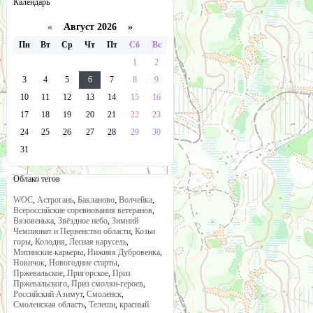
Календарь
«
Август 2026 »
Пн
Вт
Ср
Чт
Пт
Сб
Вс
1
2
3
4
5
6
7
8
9
10
11
12
13
14
15
16
17
18
19
20
21
22
23
24
25
26
27
28
29
30
31
Облако тегов
WOC
,
Астрогань
,
Бакланово
,
Волчейка
,
Всероссийские соревнования ветеранов
,
Вязовенька
,
Звёздное небо
,
Зимний
Чемпионат и Первенство области
,
Козьи
горы
,
Колодня
,
Лесная карусель
,
Митинские карьеры
,
Нижняя Дубровенка
,
Новичок
,
Новогодние старты
,
Пржевальское
,
Пригорское
,
Приз
Пржевальского
,
Приз смолян-героев
,
Российский Азимут
,
Смоленск
,
Смоленская область
,
Телеши
,
красный