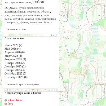
кубок
лист
,
крепостная стена
,
города
,
кубок освобождения
,
лопатинский парк
,
первенство области
,
ранг
,
реадовка
,
реадовский парк
,
сайт
,
смена
,
снеговик
,
соколья гора
,
спартакиада
,
тренировка
,
уфинья
,
чемпионат области
Показать все теги
Архив новостей
Июль 2026 (2)
Май 2026 (4)
Апрель 2026 (6)
Март 2026 (1)
Февраль 2026 (4)
Январь 2026 (2)
Декабрь 2025 (2)
Ноябрь 2025 (3)
Октябрь 2025 (7)
Сентябрь 2025 (8)
Показать / скрыть весь архив
Администрация сайта и Онлайн
natkorotkina
fioru