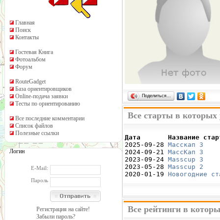
Главная
Поиск
Контакты
Гостевая Книга
Фотоальбом
Форум
RouteGadget
База ориентировщиков
Online-подача заявки
Поделиться…
Тесты по ориентированию
Все старты в которых
Все последние комментарии
Список файлов
Полезные ссылки
Дата       Название стар

2025-09-28 
Масскап 3
    
Логин
2024-09-21 
МассКап 3
    
2023-09-24 
Masscup 3
    
2023-05-28 
Masscup 2
    
E-Mail:
2020-01-19 
Новогодние ст
Пароль
Все рейтинги в котор
Регистрация на сайте!
Забыли пароль?