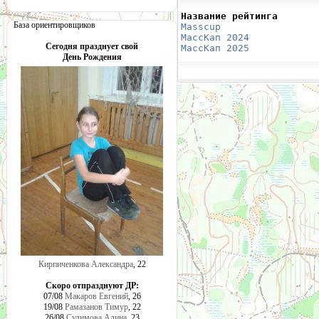
Название рейтинга       
База ориентировщиков
Masscup 
                
МассКап 2024
            
Сегодня празднует свой
МассКап 2025
            
День Рождения
Кирпиченкова Александра
, 22
Скоро отпразднуют ДР:
07/08
Макаров Евгений
, 26
19/08
Рамазанов Тимур
, 22
26/08
Сулимова Алина
, 23