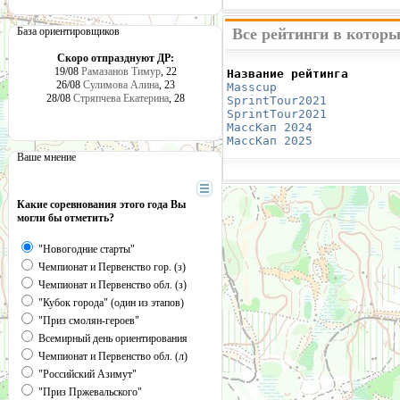
База ориентировщиков
Все рейтинги в которы
Скоро отпразднуют ДР:
19/08
Рамазанов Тимур
, 22
Название рейтинга       
26/08
Сулимова Алина
, 23
Masscup 
                
28/08
Стряпчева Екатерина
, 28
SprintTour2021
          
SprintTour2021
          
МассКап 2024
            
МассКап 2025
            
Ваше мнение
Какие соревнования этого года Вы
могли бы отметить?
"Новогодние старты"
Чемпионат и Первенство гор. (з)
Чемпионат и Первенство обл. (з)
"Кубок города" (один из этапов)
"Приз смолян-героев"
Всемирный день ориентирования
Чемпионат и Первенство обл. (л)
"Российский Азимут"
"Приз Пржевальского"