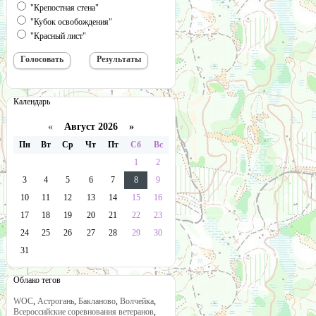
"Крепостная стена"
"Кубок освобождения"
"Красный лист"
Календарь
«
Август 2026 »
Пн
Вт
Ср
Чт
Пт
Сб
Вс
1
2
3
4
5
6
7
8
9
10
11
12
13
14
15
16
17
18
19
20
21
22
23
24
25
26
27
28
29
30
31
Облако тегов
WOC
,
Астрогань
,
Бакланово
,
Волчейка
,
Всероссийские соревнования ветеранов
,