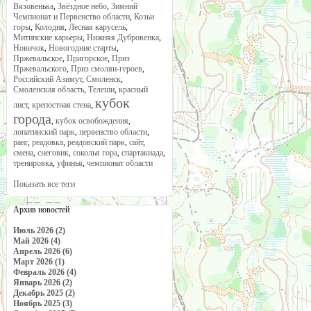
Вязовенька
,
Звёздное небо
,
Зимний
Чемпионат и Первенство области
,
Козьи
горы
,
Колодня
,
Лесная карусель
,
Митинские карьеры
,
Нижняя Дубровенка
,
Новичок
,
Новогодние старты
,
Пржевальское
,
Пригорское
,
Приз
Пржевальского
,
Приз смолян-героев
,
Российский Азимут
,
Смоленск
,
Смоленская область
,
Телеши
,
красный
кубок
лист
,
крепостная стена
,
города
,
кубок освобождения
,
лопатинский парк
,
первенство области
,
ранг
,
реадовка
,
реадовский парк
,
сайт
,
смена
,
снеговик
,
соколья гора
,
спартакиада
,
тренировка
,
уфинья
,
чемпионат области
Показать все теги
Архив новостей
Июль 2026 (2)
Май 2026 (4)
Апрель 2026 (6)
Март 2026 (1)
Февраль 2026 (4)
Январь 2026 (2)
Декабрь 2025 (2)
Ноябрь 2025 (3)