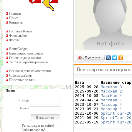
Главная
Поиск
Контакты
Гостевая Книга
Фотоальбом
Форум
RouteGadget
База ориентировщиков
Online-подача заявки
Поделиться…
Тесты по ориентированию
Все старты в которых
Все последние комментарии
Список файлов
Полезные ссылки
Дата       Название стар

2025-09-28 
Масскап 3
    
Логин
2025-09-20 
Масскап 2
    
2024-10-05 
МассКап 4
    
2024-04-14 
МассКап 1
    
E-Mail:
2023-10-07 
Masscup 4
    
Пароль
2023-05-21 
Masscup 1
    
2021-10-06 
SprintTour-20
2021-09-29 
SprintTour-20
2021-05-19 
SprintTour-20
Регистрация на сайте!
Забыли пароль?