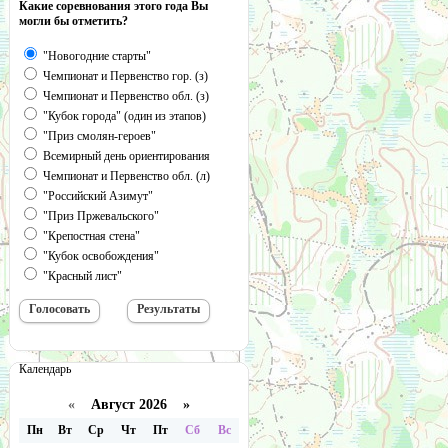
Какие соревнования этого года Вы
могли бы отметить?
"Новогодние старты"
Чемпионат и Первенство гор. (з)
Чемпионат и Первенство обл. (з)
"Кубок города" (один из этапов)
"Приз смолян-героев"
Всемирный день ориентирования
Чемпионат и Первенство обл. (л)
"Российский Азимут"
"Приз Пржевальского"
"Крепостная стена"
"Кубок освобождения"
"Красный лист"
Календарь
«
Август 2026 »
Пн
Вт
Ср
Чт
Пт
Сб
Вс