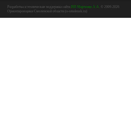
Разработка и техническая поддержка сайта
ИП Марченко А.А.
© 2009-2026
Ориентировщики Смоленской области (o-smolensk.ru)