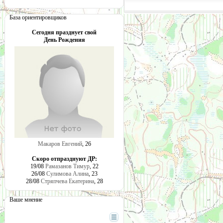
База ориентировщиков
Сегодня празднует свой
День Рождения
Макаров Евгений
, 26
Скоро отпразднуют ДР:
19/08
Рамазанов Тимур
, 22
26/08
Сулимова Алина
, 23
28/08
Стряпчева Екатерина
, 28
Ваше мнение