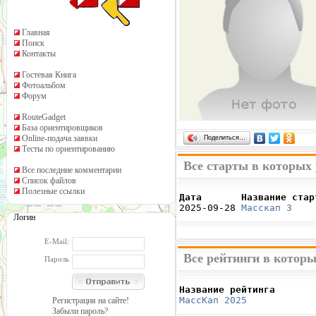
Главная
Поиск
Контакты
Гостевая Книга
Фотоальбом
Форум
RouteGadget
База ориентировщиков
Online-подача заявки
Поделиться…
Тесты по ориентированию
Все старты в которых
Все последние комментарии
Список файлов
Полезные ссылки
Дата       Название стар

2025-09-28 
Масскап 3
    
Логин
E-Mail:
Все рейтинги в котор
Пароль
Название рейтинга       
МассКап 2025
            
Регистрация на сайте!
Забыли пароль?