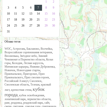
1
2
3
4
5
6
7
8
9
10
11
12
13
14
15
16
17
18
19
20
21
22
23
24
25
26
27
28
29
30
31
Облако тегов
WOC
,
Астрогань
,
Бакланово
,
Волчейка
,
Всероссийские соревнования ветеранов
,
Вязовенька
,
Звёздное небо
,
Зимний
Чемпионат и Первенство области
,
Козьи
горы
,
Колодня
,
Лесная карусель
,
Митинские карьеры
,
Нижняя Дубровенка
,
Новичок
,
Новогодние старты
,
Пржевальское
,
Пригорское
,
Приз
Пржевальского
,
Приз смолян-героев
,
Российский Азимут
,
Смоленск
,
Смоленская область
,
Телеши
,
красный
кубок
лист
,
крепостная стена
,
города
,
кубок освобождения
,
лопатинский парк
,
первенство области
,
ранг
,
реадовка
,
реадовский парк
,
сайт
,
смена
,
снеговик
,
соколья гора
,
спартакиада
,