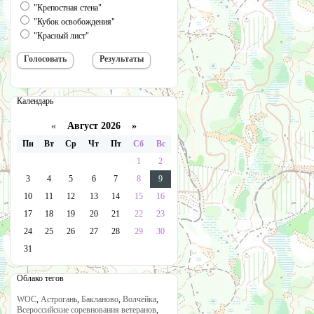
"Крепостная стена"
"Кубок освобождения"
"Красный лист"
Календарь
«
Август 2026 »
Пн
Вт
Ср
Чт
Пт
Сб
Вс
1
2
3
4
5
6
7
8
9
10
11
12
13
14
15
16
17
18
19
20
21
22
23
24
25
26
27
28
29
30
31
Облако тегов
WOC
,
Астрогань
,
Бакланово
,
Волчейка
,
Всероссийские соревнования ветеранов
,