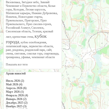
Вязовенька
,
Звёздное небо
,
Зимний
Чемпионат и Первенство области
,
Козьи
горы
,
Колодня
,
Лесная карусель
,
Митинские карьеры
,
Нижняя Дубровенка
,
Новичок
,
Новогодние старты
,
Пржевальское
,
Пригорское
,
Приз
Пржевальского
,
Приз смолян-героев
,
Российский Азимут
,
Смоленск
,
Смоленская область
,
Телеши
,
красный
кубок
лист
,
крепостная стена
,
города
,
кубок освобождения
,
лопатинский парк
,
первенство области
,
ранг
,
реадовка
,
реадовский парк
,
сайт
,
смена
,
снеговик
,
соколья гора
,
спартакиада
,
тренировка
,
уфинья
,
чемпионат области
Показать все теги
Архив новостей
Июль 2026 (2)
Май 2026 (4)
Апрель 2026 (6)
Март 2026 (1)
Февраль 2026 (4)
Январь 2026 (2)
Декабрь 2025 (2)
Ноябрь 2025 (3)