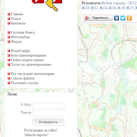
Результаты
Кубок города - 2012.
Ж10
Ж12
Ж14
Ж16
Ж18
Ж21
Главная
Поделиться…
Поиск
Контакты
Гостевая Книга
Фотоальбом
Форум
RouteGadget
База ориентировщиков
Online-подача заявки
Тесты по ориентированию
Все последние комментарии
Список файлов
Полезные ссылки
Логин
E-Mail:
Пароль
Регистрация на сайте!
Забыли пароль?