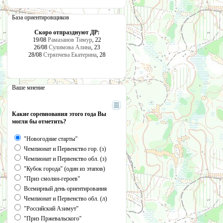
База ориентировщиков
Скоро отпразднуют ДР:
19/08
Рамазанов Тимур
, 22
26/08
Сулимова Алина
, 23
28/08
Стряпчева Екатерина
, 28
Ваше мнение
Какие соревнования этого года Вы
могли бы отметить?
"Новогодние старты"
Чемпионат и Первенство гор. (з)
Чемпионат и Первенство обл. (з)
"Кубок города" (один из этапов)
"Приз смолян-героев"
Всемирный день ориентирования
Чемпионат и Первенство обл. (л)
"Российский Азимут"
"Приз Пржевальского"