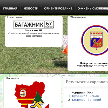
Наш спонсор
Образование
Багажник 67
Специализированный магазин автобагажников и всех
видов креплений
Набор на специализ
"СПОРТИВНОЕ ОРИЕНТИРО
Навигация
Результаты соревнова
    Фамилия Имя       

  1 
Кузенков Роман
    
  2 
Кошелев Евгений
   