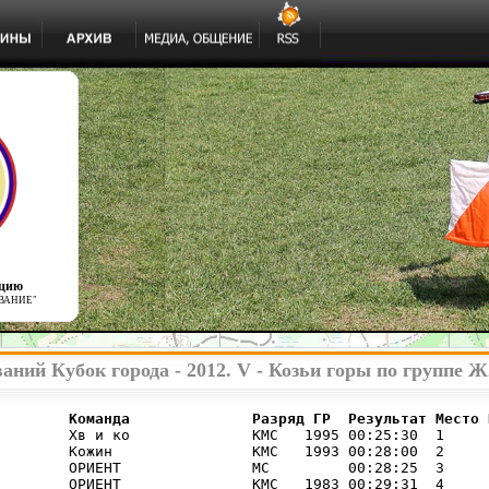
ацию
ВАНИЕ"
аний Кубок города - 2012. V - Козьи горы по группе Ж
        Команда              Разряд ГР  Результат Место 
        Хв и ко              КМС   1995 00:25:30  1     

        Кожин                КМС   1993 00:28:00  2     

        ОРИЕНТ               МС         00:28:25  3     

        ОРИЕНТ               КМС   1983 00:29:31  4     
