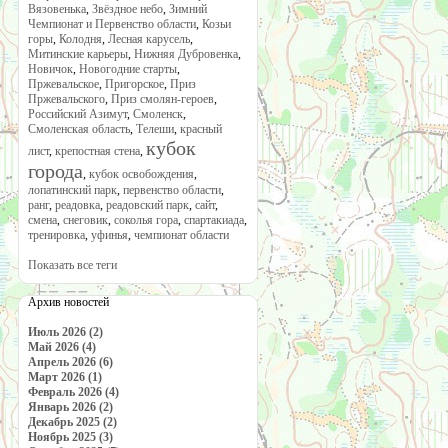
Вязовенька
,
Звёздное небо
,
Зимний
Чемпионат и Первенство области
,
Козьи
горы
,
Колодня
,
Лесная карусель
,
Митинские карьеры
,
Нижняя Дубровенка
,
Новичок
,
Новогодние старты
,
Пржевальское
,
Пригорское
,
Приз
Пржевальского
,
Приз смолян-героев
,
Российский Азимут
,
Смоленск
,
Смоленская область
,
Телеши
,
красный
кубок
лист
,
крепостная стена
,
города
,
кубок освобождения
,
лопатинский парк
,
первенство области
,
ранг
,
реадовка
,
реадовский парк
,
сайт
,
смена
,
снеговик
,
соколья гора
,
спартакиада
,
тренировка
,
уфинья
,
чемпионат области
Показать все теги
Архив новостей
Июль 2026 (2)
Май 2026 (4)
Апрель 2026 (6)
Март 2026 (1)
Февраль 2026 (4)
Январь 2026 (2)
Декабрь 2025 (2)
Ноябрь 2025 (3)