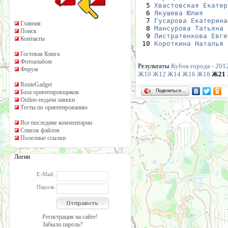
  5 
Хвастовская Екатер
  6 
Якушева Юлия
      
  7 
Гусарова Екатерина
Главная
  8 
Мансурова Татьяна
 
Поиск
  9 
Листратенкова Евге
Контакты
 10 
Короткина Наталья
 
Гостевая Книга
Фотоальбом
Результаты
Кубок города - 2012
Форум
Ж10
Ж12
Ж14
Ж16
Ж18
Ж21
RouteGadget
Поделиться…
База ориентировщиков
Online-подача заявки
Тесты по ориентированию
Все последние комментарии
Список файлов
Полезные ссылки
Логин
E-Mail:
Пароль
Регистрация на сайте!
Забыли пароль?