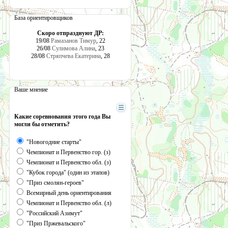
База ориентировщиков
Скоро отпразднуют ДР:
19/08
Рамазанов Тимур
, 22
26/08
Сулимова Алина
, 23
28/08
Стряпчева Екатерина
, 28
Ваше мнение
Какие соревнования этого года Вы
могли бы отметить?
"Новогодние старты"
Чемпионат и Первенство гор. (з)
Чемпионат и Первенство обл. (з)
"Кубок города" (один из этапов)
"Приз смолян-героев"
Всемирный день ориентирования
Чемпионат и Первенство обл. (л)
"Российский Азимут"
"Приз Пржевальского"