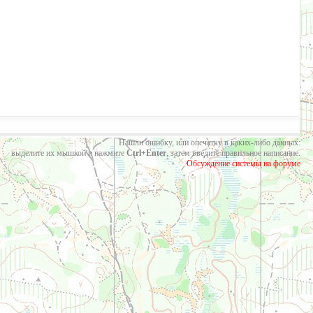
Нашли ошибку, или опечатку в каких-либо данных:
выделите их мышкой и нажмите
Ctrl+Enter
, затем введите правильное написание.
Обсуждение системы на форуме