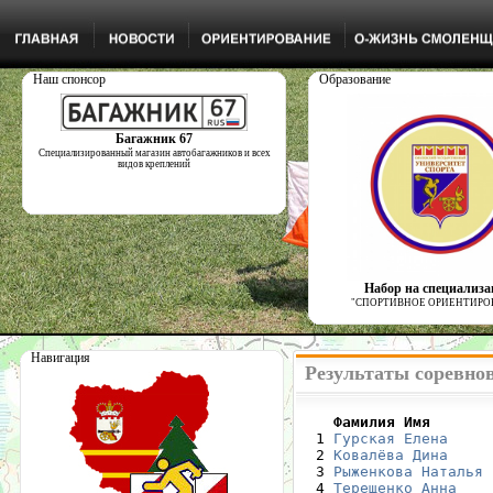
Наш спонсор
Образование
Багажник 67
Специализированный магазин автобагажников и всех
видов креплений
Набор на специализ
"СПОРТИВНОЕ ОРИЕНТИРО
Навигация
Результаты соревнов
    Фамилия Имя       

  1 
Гурская Елена
     
  2 
Ковалёва Дина
     
  3 
Рыженкова Наталья
 
  4 
Терещенко Анна
    