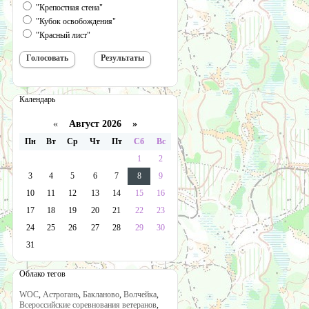
"Крепостная стена"
"Кубок освобождения"
"Красный лист"
Календарь
«
Август 2026 »
Пн
Вт
Ср
Чт
Пт
Сб
Вс
1
2
3
4
5
6
7
8
9
10
11
12
13
14
15
16
17
18
19
20
21
22
23
24
25
26
27
28
29
30
31
Облако тегов
WOC
,
Астрогань
,
Бакланово
,
Волчейка
,
Всероссийские соревнования ветеранов
,