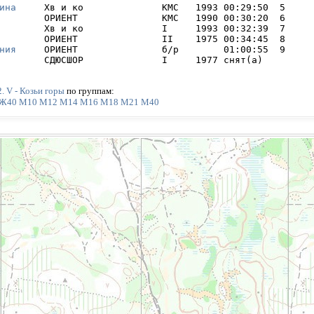
ина
     Хв и ко              КМС   1993 00:29:50  5     

        ОРИЕНТ               КМС   1990 00:30:20  6     

        Хв и ко              I     1993 00:32:39  7     

        ОРИЕНТ               II    1975 00:34:45  8     

ния
     ОРИЕНТ               б/р        01:00:55  9     

        СДЮСШОР              I     1977 снят(а) 
. V - Козьи горы
по группам:
Ж40
М10
М12
М14
М16
М18
М21
М40