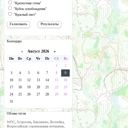
"Крепостная стена"
"Кубок освобождения"
"Красный лист"
Календарь
«
Август 2026 »
Пн
Вт
Ср
Чт
Пт
Сб
Вс
1
2
3
4
5
6
7
8
9
10
11
12
13
14
15
16
17
18
19
20
21
22
23
24
25
26
27
28
29
30
31
Облако тегов
WOC
,
Астрогань
,
Бакланово
,
Волчейка
,
Всероссийские соревнования ветеранов
,