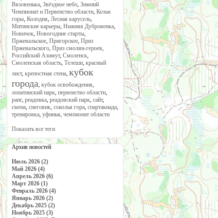
Вязовенька
,
Звёздное небо
,
Зимний
Чемпионат и Первенство области
,
Козьи
горы
,
Колодня
,
Лесная карусель
,
Митинские карьеры
,
Нижняя Дубровенка
,
Новичок
,
Новогодние старты
,
Пржевальское
,
Пригорское
,
Приз
Пржевальского
,
Приз смолян-героев
,
Российский Азимут
,
Смоленск
,
Смоленская область
,
Телеши
,
красный
кубок
лист
,
крепостная стена
,
города
,
кубок освобождения
,
лопатинский парк
,
первенство области
,
ранг
,
реадовка
,
реадовский парк
,
сайт
,
смена
,
снеговик
,
соколья гора
,
спартакиада
,
тренировка
,
уфинья
,
чемпионат области
Показать все теги
Архив новостей
Июль 2026 (2)
Май 2026 (4)
Апрель 2026 (6)
Март 2026 (1)
Февраль 2026 (4)
Январь 2026 (2)
Декабрь 2025 (2)
Ноябрь 2025 (3)