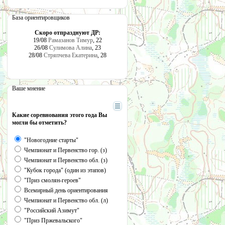
База ориентировщиков
Скоро отпразднуют ДР:
19/08
Рамазанов Тимур
, 22
26/08
Сулимова Алина
, 23
28/08
Стряпчева Екатерина
, 28
Ваше мнение
Какие соревнования этого года Вы
могли бы отметить?
"Новогодние старты"
Чемпионат и Первенство гор. (з)
Чемпионат и Первенство обл. (з)
"Кубок города" (один из этапов)
"Приз смолян-героев"
Всемирный день ориентирования
Чемпионат и Первенство обл. (л)
"Российский Азимут"
"Приз Пржевальского"