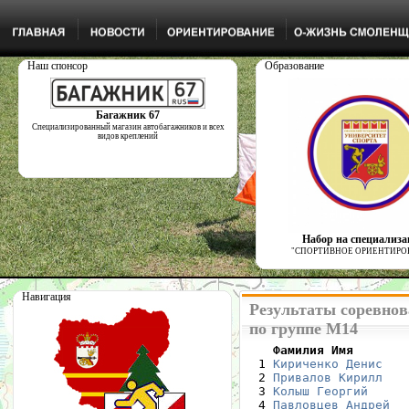
Наш спонсор
Образование
Багажник 67
Специализированный магазин автобагажников и всех
видов креплений
Набор на специализ
"СПОРТИВНОЕ ОРИЕНТИРО
Навигация
Результаты соревнов
по группе М14
    Фамилия Имя       

  1 
Кириченко Денис
   
  2 
Привалов Кирилл
   
  3 
Колыш Георгий
     
  4 
Павловцев Андрей
  