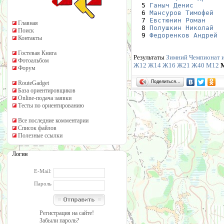
  5 
Ганыч Денис
       
  6 
Мансуров Тимофей
  
  7 
Евстюнин Роман
    
Главная
  8 
Полушкин Николай
  
Поиск
  9 
Федоренков Андрей
 
Контакты
Гостевая Книга
Результаты
Зимний Чемпионат и
Фотоальбом
Ж12
Ж14
Ж16
Ж21
Ж40
М12
Форум
Поделиться…
RouteGadget
База ориентировщиков
Online-подача заявки
Тесты по ориентированию
Все последние комментарии
Список файлов
Полезные ссылки
Логин
E-Mail:
Пароль
Регистрация на сайте!
Забыли пароль?